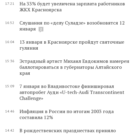
На 33% будет увеличена зарплата работников
17:21
ЖКХ Красноярска
Слушания по «делу Суладзе» возобновятся 12
16:52
января
2
13 января в Красноярске пройдут святочные
16:04
гуляния
Эстрадный артист Михаил Евдокимов намерен
15:36
баллотироваться в губернаторы Алтайского
края
7 января во Владивостоке финишировал
15:09
автопробег Ауди «U-tech-Audi Transcontinent
Challenge»
Инфляция в России по итогам 2003 года
14:46
составила 12%
В рождественских празднествах приняло
14:42