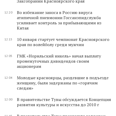
Заксобрании Красноярского края
Во избежание заноса в Россию вируса
12:20
атипичной пневмонии Госсанэпидслужба
усиливает контроль за прибывающими из
Китая
10 января стартует чемпионат Красноярского
12:15
края по волейболу среди мужчин
ГМК «Норильский никель» начал выплату
12:05
промежуточных дивидендов своим
акционерам
Молодые красноярцы, раздевшие в подъезде
12:04
женщину, были задержаны по «горячим
следам»
В правительстве Тувы обсуждается Концепция
12:00
развития культуры и искусства до 2010 г
В правительстве Тувы произошли кадровые
11:45