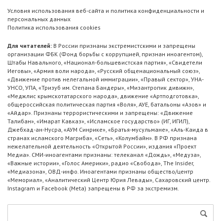
Условия использования веб-сайта и политика конфиденциальности и
персональных данных
Политика использования cookies
Для читателей:
В России признаны экстремистскими и запрещены
организации ФБК (Фонд борьбы с коррупцией, признан иноагентом),
Штабы Навального, «Национал-большевистская партия», «Свидетели
Иеговы», «Армия воли народа», «Русский общенациональный союз»,
«Движение против нелегальной иммиграции», «Правый сектор», УНА-
УНСО, УПА, «Тризуб им. Степана Бандеры», «Мизантропик дивижн»,
«Меджлис крымскотатарского народа», движение «Артподготовка»,
общероссийская политическая партия «Воля», АУЕ, батальоны «Азов» и
«Айдар». Признаны террористическими и запрещены: «Движение
Талибан», «Имарат Кавказ», «Исламское государство» (ИГ, ИГИЛ),
Джебхад-ан-Нусра, «АУМ Синрике», «Братья-мусульмане», «Аль-Каида в
странах исламского Магриба», «Сеть», «Колумбайн». В РФ признана
нежелательной деятельность «Открытой России», издания «Проект
Медиа». СМИ-иноагентами признаны: телеканал «Дождь», «Медуза»,
«Важные истории», «Голос Америки», радио «Свобода», The Insider,
«Медиазона», ОВД-инфо. Иноагентами признаны общество/центр
«Мемориал», «Аналитический Центр Юрия Левады», Сахаровский центр.
Instagram и Facebook (Metа) запрещены в РФ за экстремизм.