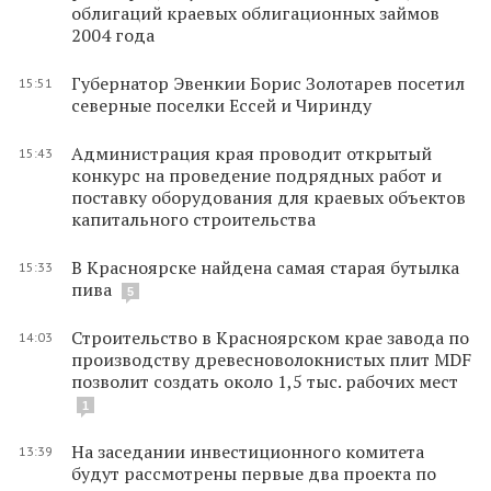
облигаций краевых облигационных займов
2004 года
Губернатор Эвенкии Борис Золотарев посетил
15:51
северные поселки Ессей и Чиринду
Администрация края проводит открытый
15:43
конкурс на проведение подрядных работ и
поставку оборудования для краевых объектов
капитального строительства
В Красноярске найдена самая старая бутылка
15:33
пива
5
Строительство в Красноярском крае завода по
14:03
производству древесноволокнистых плит MDF
позволит создать около 1,5 тыс. рабочих мест
1
На заседании инвестиционного комитета
13:39
будут рассмотрены первые два проекта по