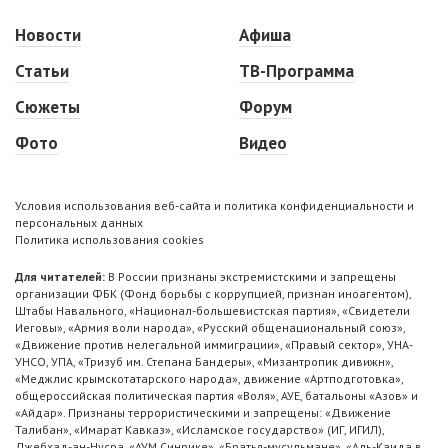
Новости
Афиша
Статьи
ТВ-Программа
Сюжеты
Форум
Фото
Видео
Условия использования веб-сайта и политика конфиденциальности и
персональных данных
Политика использования cookies
Для читателей:
В России признаны экстремистскими и запрещены
организации ФБК (Фонд борьбы с коррупцией, признан иноагентом),
Штабы Навального, «Национал-большевистская партия», «Свидетели
Иеговы», «Армия воли народа», «Русский общенациональный союз»,
«Движение против нелегальной иммиграции», «Правый сектор», УНА-
УНСО, УПА, «Тризуб им. Степана Бандеры», «Мизантропик дивижн»,
«Меджлис крымскотатарского народа», движение «Артподготовка»,
общероссийская политическая партия «Воля», АУЕ, батальоны «Азов» и
«Айдар». Признаны террористическими и запрещены: «Движение
Талибан», «Имарат Кавказ», «Исламское государство» (ИГ, ИГИЛ),
Джебхад-ан-Нусра, «АУМ Синрике», «Братья-мусульмане», «Аль-Каида в