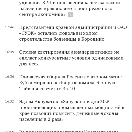
удвоения ВРП и повышения качества жизни
населения края является рост реального
сектора экономики»
1
Представители краевой администрации и ОАО
17:46
«СУЭК» остались довольны ходом
строительства больницы в Бородино
Отмена квотирования авиаперевозчиков не
16:49
сделает конкурентные условия одинаковыми
для всех
Юношеская сборная России во втором матче
16:36
Кубка мира по регби разгромила сборную
Тайваня со счетом 45:10
Эдхам Акбулатов: «Запуск порядка 30%
16:32
простаивающих промышленных мощностей в
крае позволит повысить денежные доходы
населения в 2 раза»
Во всех населенных пунктах Красноярского
16:08