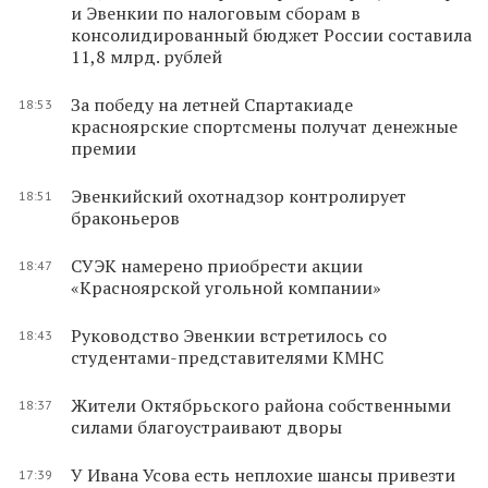
и Эвенкии по налоговым сборам в
консолидированный бюджет России составила
11,8 млрд. рублей
За победу на летней Спартакиаде
18:53
красноярские спортсмены получат денежные
премии
Эвенкийский охотнадзор контролирует
18:51
браконьеров
СУЭК намерено приобрести акции
18:47
«Красноярской угольной компании»
Руководство Эвенкии встретилось со
18:43
студентами-представителями КМНС
Жители Октябрьского района собственными
18:37
силами благоустраивают дворы
У Ивана Усова есть неплохие шансы привезти
17:39