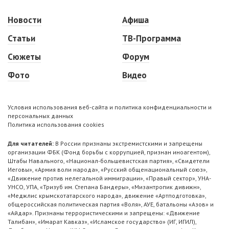
Новости
Афиша
Статьи
ТВ-Программа
Сюжеты
Форум
Фото
Видео
Условия использования веб-сайта и политика конфиденциальности и
персональных данных
Политика использования cookies
Для читателей:
В России признаны экстремистскими и запрещены
организации ФБК (Фонд борьбы с коррупцией, признан иноагентом),
Штабы Навального, «Национал-большевистская партия», «Свидетели
Иеговы», «Армия воли народа», «Русский общенациональный союз»,
«Движение против нелегальной иммиграции», «Правый сектор», УНА-
УНСО, УПА, «Тризуб им. Степана Бандеры», «Мизантропик дивижн»,
«Меджлис крымскотатарского народа», движение «Артподготовка»,
общероссийская политическая партия «Воля», АУЕ, батальоны «Азов» и
«Айдар». Признаны террористическими и запрещены: «Движение
Талибан», «Имарат Кавказ», «Исламское государство» (ИГ, ИГИЛ),