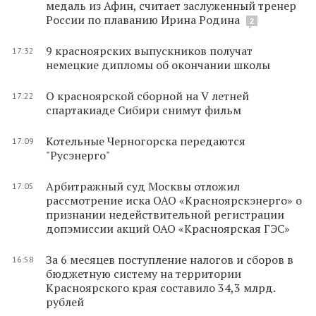
медаль из Афин, считает заслуженный тренер
России по плаванию Ирина Родина
2
9 красноярских выпускников получат
17:32
немецкие дипломы об окончании школы
О красноярской сборной на V летней
17:22
спартакиаде Сибири снимут фильм
Котельные Черногорска передаются
17:09
"Русэнерго"
Арбитражный суд Москвы отложил
17:05
рассмотрение иска ОАО «Красноярскэнерго» о
признании недействительной регистрации
допэмиссии акций ОАО «Красноярская ГЭС»
За 6 месяцев поступление налогов и сборов в
16:58
бюджетную систему на территории
Красноярского края составило 34,3 млрд.
рублей