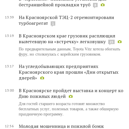
бестраншейной прокладки труб
8
На Красноярской ТЭЦ-2 отремонтировали
13:39
турбоагрегат
1
В Красноярском крае грузовик расплющил
13:19
вылетевшую на «встречку» легковушку
23
По предварительным данным, Toyota Vitz хотела обогнать
фуру, но столкнулась с корейским грузовиком.
На угледобывающих предприятиях
13:17
Красноярского края прошли «Дни открытых
дверей»
В Красноярске пройдет выставка и концерт ко
13:00
Дню пожилых людей
Для гостей старшего возраста готовят множество
бесплатных услуг, полезных товаров, а также обширную
праздничную программу.
Молодая мошенница и пожилой бомж
12:56