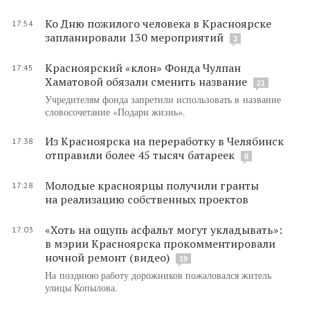
Ко Дню пожилого человека в Красноярске
17:54
запланировали 130 мероприятий
3
Красноярский «клон» Фонда Чулпан
17:45
Хаматовой обязали сменить название
21
Учредителям фонда запретили использовать в название
словосочетание «Подари жизнь».
Из Красноярска на переработку в Челябинск
17:38
отправили более 45 тысяч батареек
8
Молодые красноярцы получили гранты
17:28
на реализацию собственных проектов
«Хоть на ощупь асфальт могут укладывать»:
17:03
в мэрии Красноярска прокомментировали
ночной ремонт (видео)
19
На позднюю работу дорожников пожаловался житель
улицы Копылова.