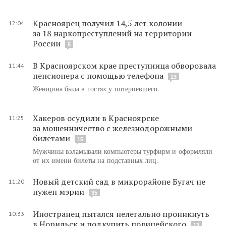
Красноярец получил 14,5 лет колонии
12:04
за 18 наркопреступлений на территории
России
5
В Красноярском крае преступница обворовала
11:44
пенсионера с помощью телефона
13
Женщина была в гостях у потерпевшего.
Хакеров осудили в Красноярске
11:25
за мошенничество с железнодорожными
билетами
15
Мужчины взламывали компьютеры турфирм и оформляли
от их имени билеты на подставных лиц.
Новый детский сад в микрорайоне Бугач не
11:20
нужен мэрии
35
Иностранец пытался нелегально проникнуть
10:33
в Норильск и подкупить полицейского
13