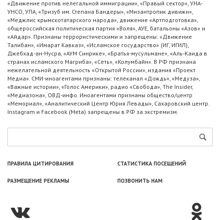
«Движение против нелегальной иммиграции», «Правый сектор», УНА-
УНСО, УПА, «Тризуб им. Степана Бандеры», «Мизантропик дивижн»,
«Меджлис крымскотатарского народа», движение «Артподготовка»,
общероссийская политическая партия «Воля», АУЕ, батальоны «Азов» и
«Айдар». Признаны террористическими и запрещены: «Движение
Талибан», «Имарат Кавказ», «Исламское государство» (ИГ, ИГИЛ),
Джебхад-ан-Нусра, «АУМ Синрике», «Братья-мусульмане», «Аль-Каида в
странах исламского Магриба», «Сеть», «Колумбайн». В РФ признана
нежелательной деятельность «Открытой России», издания «Проект
Медиа». СМИ-иноагентами признаны: телеканал «Дождь», «Медуза»,
«Важные истории», «Голос Америки», радио «Свобода», The Insider,
«Медиазона», ОВД-инфо. Иноагентами признаны общество/центр
«Мемориал», «Аналитический Центр Юрия Левады», Сахаровский центр.
Instagram и Facebook (Metа) запрещены в РФ за экстремизм.
ПРАВИЛА ЦИТИРОВАНИЯ
СТАТИСТИКА ПОСЕЩЕНИЙ
РАЗМЕЩЕНИЕ РЕКЛАМЫ
ПОЗВОНИТЬ НАМ