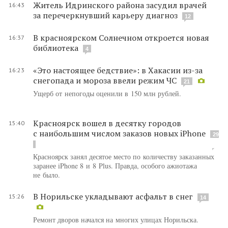
Житель Идринского района засудил врачей
16:43
за перечеркнувший карьеру диагноз
12
В красноярском Солнечном откроется новая
16:37
библиотека
4
«Это настоящее бедствие»: в Хакасии из-за
16:23
снегопада и мороза ввели режим ЧС
21
Ущерб от непогоды оценили в 150 млн рублей.
Красноярск вошел в десятку городов
15:40
с наибольшим числом заказов новых iPhone
29
Красноярск занял десятое место по количеству заказанных
заранее iPhone 8 и 8 Plus. Правда, особого ажиотажа
не было.
В Норильске укладывают асфальт в снег
15:26
14
Ремонт дворов начался на многих улицах Норильска.