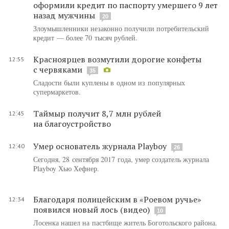
оформили кредит по паспорту умершего 9 лет
назад мужчины
20
Злоумышленники незаконно получили потребительский
кредит — более 70 тысяч рублей.
Красноярцев возмутили дорогие конфеты
12:55
с червяками
35
Сладости были куплены в одном из популярных
супермаркетов.
Таймыр получит 8,7 млн рублей
12:45
на благоустройство
Умер основатель журнала Playboy
12:40
26
Сегодня, 28 сентября 2017 года, умер создатель журнала
Playboy Хью Хефнер.
Благодаря полицейским в «Роевом ручье»
12:34
появился новый лось (видео)
10
Лосенка нашел на пастбище житель Боготольского района.