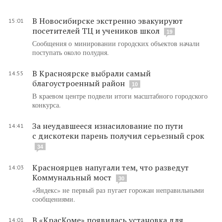
В Новосибирске экстренно эвакуируют
15:01
посетителей ТЦ и учеников школ
19
Сообщения о минировании городских объектов начали
поступать около полудня.
В Красноярске выбрали самый
14:55
благоустроенный район
10
В краевом центре подвели итоги масштабного городского
конкурса.
За неудавшееся изнасилование по пути
14:41
с дискотеки парень получил серьезный срок
34
Красноярцев напугали тем, что разведут
14:03
Коммунальный мост
30
«Яндекс» не первый раз пугает горожан неправильными
сообщениями.
В «КрасКоме» появилась установка для
14:01