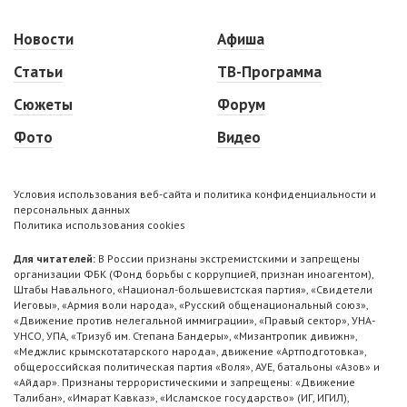
Новости
Афиша
Статьи
ТВ-Программа
Сюжеты
Форум
Фото
Видео
Условия использования веб-сайта и политика конфиденциальности и
персональных данных
Политика использования cookies
Для читателей:
В России признаны экстремистскими и запрещены
организации ФБК (Фонд борьбы с коррупцией, признан иноагентом),
Штабы Навального, «Национал-большевистская партия», «Свидетели
Иеговы», «Армия воли народа», «Русский общенациональный союз»,
«Движение против нелегальной иммиграции», «Правый сектор», УНА-
УНСО, УПА, «Тризуб им. Степана Бандеры», «Мизантропик дивижн»,
«Меджлис крымскотатарского народа», движение «Артподготовка»,
общероссийская политическая партия «Воля», АУЕ, батальоны «Азов» и
«Айдар». Признаны террористическими и запрещены: «Движение
Талибан», «Имарат Кавказ», «Исламское государство» (ИГ, ИГИЛ),