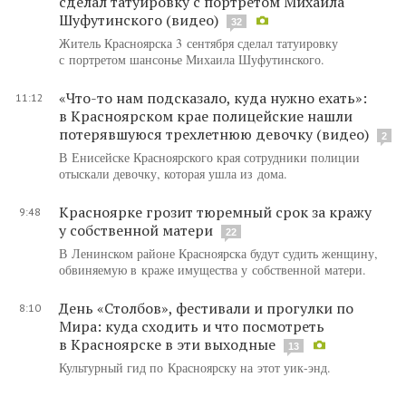
сделал татуировку с портретом Михаила
Шуфутинского (видео)
32
Житель Красноярска 3 сентября сделал татуировку
с портретом шансонье Михаила Шуфутинского.
«Что-то нам подсказало, куда нужно ехать»:
11:12
в Красноярском крае полицейские нашли
потерявшуюся трехлетнюю девочку (видео)
2
В Енисейске Красноярского края сотрудники полиции
отыскали девочку, которая ушла из дома.
Красноярке грозит тюремный срок за кражу
9:48
у собственной матери
22
В Ленинском районе Красноярска будут судить женщину,
обвиняемую в краже имущества у собственной матери.
День «Столбов», фестивали и прогулки по
8:10
Мира: куда сходить и что посмотреть
в Красноярске в эти выходные
13
Культурный гид по Красноярску на этот уик-энд.