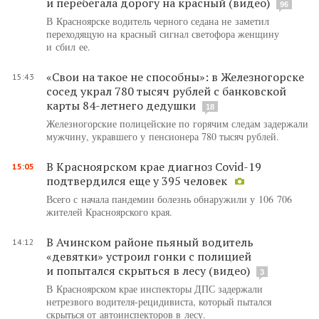
и перебегала дорогу на красный (видео)
96
В Красноярске водитель черного седана не заметил
переходящую на красный сигнал светофора женщину
и сбил ее.
«Свои на такое не способны»: в Железногорске
15:43
сосед украл 780 тысяч рублей с банковской
карты 84-летнего дедушки
18
Железногорские полицейские по горячим следам задержали
мужчину, укравшего у пенсионера 780 тысяч рублей.
В Красноярском крае диагноз Covid-19
15:05
подтвердился еще у 395 человек
Всего с начала пандемии болезнь обнаружили у 106 706
жителей Красноярского края.
В Ачинском районе пьяный водитель
14:12
«девятки» устроил гонки с полицией
и попытался скрыться в лесу (видео)
3
В Красноярском крае инспекторы ДПС задержали
нетрезвого водителя-рецидивиста, который пытался
скрыться от автоинспекторов в лесу.