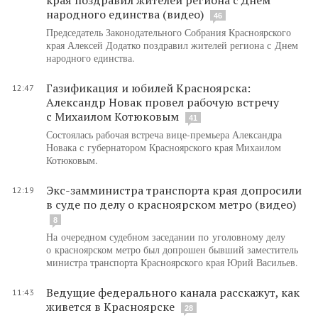
народного единства (видео)
46
Председатель Законодательного Собрания Красноярского
края Алексей Додатко поздравил жителей региона с Днем
народного единства.
Газификация и юбилей Красноярска:
12:47
Александр Новак провел рабочую встречу
с Михаилом Котюковым
41
Состоялась рабочая встреча вице-премьера Александра
Новака с губернатором Красноярского края Михаилом
Котюковым.
Экс-замминистра транспорта края допросили
12:19
в суде по делу о красноярском метро (видео)
8
На очередном судебном заседании по уголовному делу
о красноярском метро был допрошен бывший заместитель
министра транспорта Красноярского края Юрий Васильев.
Ведущие федерального канала расскажут, как
11:43
живется в Красноярске
28