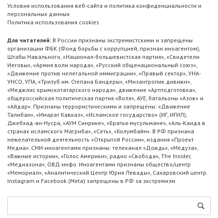
Условия использования веб-сайта и политика конфиденциальности и
персональных данных
Политика использования cookies
Для читателей:
В России признаны экстремистскими и запрещены
организации ФБК (Фонд борьбы с коррупцией, признан иноагентом),
Штабы Навального, «Национал-большевистская партия», «Свидетели
Иеговы», «Армия воли народа», «Русский общенациональный союз»,
«Движение против нелегальной иммиграции», «Правый сектор», УНА-
УНСО, УПА, «Тризуб им. Степана Бандеры», «Мизантропик дивижн»,
«Меджлис крымскотатарского народа», движение «Артподготовка»,
общероссийская политическая партия «Воля», АУЕ, батальоны «Азов» и
«Айдар». Признаны террористическими и запрещены: «Движение
Талибан», «Имарат Кавказ», «Исламское государство» (ИГ, ИГИЛ),
Джебхад-ан-Нусра, «АУМ Синрике», «Братья-мусульмане», «Аль-Каида в
странах исламского Магриба», «Сеть», «Колумбайн». В РФ признана
нежелательной деятельность «Открытой России», издания «Проект
Медиа». СМИ-иноагентами признаны: телеканал «Дождь», «Медуза»,
«Важные истории», «Голос Америки», радио «Свобода», The Insider,
«Медиазона», ОВД-инфо. Иноагентами признаны общество/центр
«Мемориал», «Аналитический Центр Юрия Левады», Сахаровский центр.
Instagram и Facebook (Metа) запрещены в РФ за экстремизм.