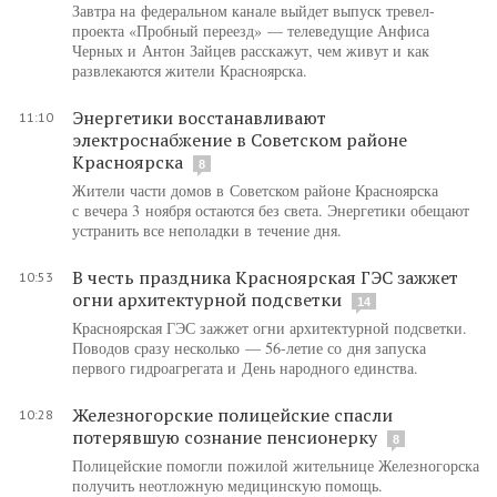
Завтра на федеральном канале выйдет выпуск тревел-
проекта «Пробный переезд» — телеведущие Анфиса
Черных и Антон Зайцев расскажут, чем живут и как
развлекаются жители Красноярска.
Энергетики восстанавливают
11:10
электроснабжение в Советском районе
Красноярска
8
Жители части домов в Советском районе Красноярска
с вечера 3 ноября остаются без света. Энергетики обещают
устранить все неполадки в течение дня.
В честь праздника Красноярская ГЭС зажжет
10:53
огни архитектурной подсветки
14
Красноярская ГЭС зажжет огни архитектурной подсветки.
Поводов сразу несколько — 56-летие со дня запуска
первого гидроагрегата и День народного единства.
Железногорские полицейские спасли
10:28
потерявшую сознание пенсионерку
8
Полицейские помогли пожилой жительнице Железногорска
получить неотложную медицинскую помощь.