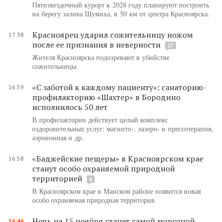
Пятизвездочный курорт к 2028 году планируют построить
на берегу залива Шумиха, в 50 км от центра Красноярска.
Красноярец ударил сожительницу ножом
17:38
после ее признания в неверности
17
Жителя Красноярска подозревают в убийстве
сожительницы.
«С заботой к каждому пациенту»: санаторию-
16:59
профилакторию «Шахтер» в Бородино
исполнилось 50 лет
В профилактории действует целый комплекс
оздоровительных услуг: магнито-, лазеро- и прессотерапия,
аэроионная и др.
«Баджейские пещеры» в Красноярском крае
16:58
станут особо охраняемой природной
территорией
5
В Красноярском крае в Манском районе появится новая
особо охраняемая природная территория.
Ночь на 15 ноября станет самой морозной
16:46