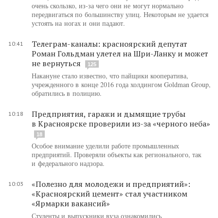
очень скользко, из-за чего они не могут нормально
передвигаться по большинству улиц. Некоторым не удается
устоять на ногах и они падают.
Телеграм-каналы: красноярский депутат
10:41
Роман Гольдман улетел на Шри-Ланку и может
не вернуться
125
Накануне стало известно, что пайщики кооператива,
учрежденного в конце 2016 года холдингом Goldman Group,
обратились в полицию.
Предприятия, гаражи и дымящие трубы
10:18
в Красноярске проверили из-за «черного неба»
18
Особое внимание уделили работе промышленных
предприятий. Проверяли объекты как регионального, так
и федерального надзора.
«Полезно для молодежи и предприятий»:
10:03
«Красноярский цемент» стал участником
«Ярмарки вакансий»
Студенты и выпускники вуза ознакомились