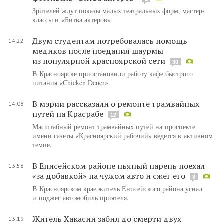
Зрителей ждут показы малых театральных форм, мастер-
классы и «Битва актеров»
Двум студентам потребовалась помощь
14:22
медиков после поедания шаурмы
из популярной красноярской сети
30
В Красноярске приостановили работу кафе быстрого
питания «Chicken Dener».
В мэрии рассказали о ремонте трамвайных
14:08
путей на Красрабе
12
Масштабный ремонт трамвайных путей на проспекте
имени газеты «Красноярский рабочий» ведется в активном
темпе.
В Енисейском районе пьяный парень поехал
13:58
«за добавкой» на чужом авто и сжег его
8
В Красноярском крае житель Енисейского района угнал
и поджег автомобиль приятеля.
Житель Хакасии забил до смерти двух
13:19