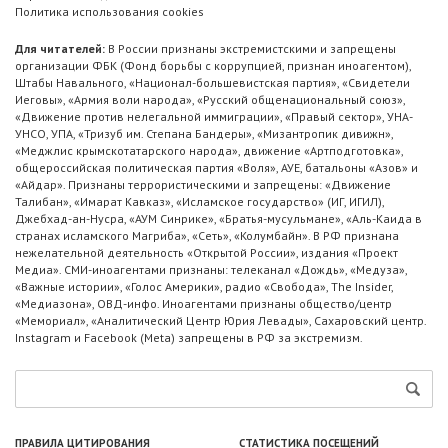
Политика использования cookies
Для читателей:
В России признаны экстремистскими и запрещены
организации ФБК (Фонд борьбы с коррупцией, признан иноагентом),
Штабы Навального, «Национал-большевистская партия», «Свидетели
Иеговы», «Армия воли народа», «Русский общенациональный союз»,
«Движение против нелегальной иммиграции», «Правый сектор», УНА-
УНСО, УПА, «Тризуб им. Степана Бандеры», «Мизантропик дивижн»,
«Меджлис крымскотатарского народа», движение «Артподготовка»,
общероссийская политическая партия «Воля», АУЕ, батальоны «Азов» и
«Айдар». Признаны террористическими и запрещены: «Движение
Талибан», «Имарат Кавказ», «Исламское государство» (ИГ, ИГИЛ),
Джебхад-ан-Нусра, «АУМ Синрике», «Братья-мусульмане», «Аль-Каида в
странах исламского Магриба», «Сеть», «Колумбайн». В РФ признана
нежелательной деятельность «Открытой России», издания «Проект
Медиа». СМИ-иноагентами признаны: телеканал «Дождь», «Медуза»,
«Важные истории», «Голос Америки», радио «Свобода», The Insider,
«Медиазона», ОВД-инфо. Иноагентами признаны общество/центр
«Мемориал», «Аналитический Центр Юрия Левады», Сахаровский центр.
Instagram и Facebook (Metа) запрещены в РФ за экстремизм.
ПРАВИЛА ЦИТИРОВАНИЯ
СТАТИСТИКА ПОСЕЩЕНИЙ