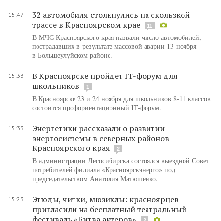
32 автомобиля столкнулись на скользкой
15:47
трассе в Красноярском крае
11
В МЧС Красноярского края назвали число автомобилей,
пострадавших в результате массовой аварии 13 ноября
в Большеулуйском районе.
В Красноярске пройдет IT-форум для
15:33
школьников
1
В Красноярске 23 и 24 ноября для школьников 8-11 классов
состоится профориентационный IT-форум.
Энергетики рассказали о развитии
15:33
энергосистемы в северных районов
Красноярского края
2
В администрации Лесосибирска состоялся выездной Совет
потребителей филиала «Красноярскэнерго» под
председательством Анатолия Матюшенко.
Этюды, читки, мюзиклы: красноярцев
15:23
пригласили на бесплатный театральный
фестиваль «Битва актеров»
2