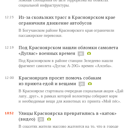
социальной инфраструктуры.
Из-за скользких трасс в Красноярском крае
12:23
ограничили движение автобусов
В Богучанском районе Красноярского края ограничили
пассажирские перевозки.
Под Красноярском нашли обломки самолета
12:19
«Дуглас» военных времен
46
Под Красноярском в районе станции Зеледеево нашли
фрагмент самолета «Дуглас А-20G» времен «Алсиба».
Красноярцев просят помочь собакам
12:00
из приюта едой и вещами
20
В Красноярске стартовала очередная социальная акция «Дай
лапу, друг», в рамках которой волонтеры собирают корм
и необходимые вещи для животных из приюта «Мой пёс».
Улицы Красноярска превратились в «каток»
10:52
(видео)
20
В соцсетях жители массово жалуются на то, что в городе