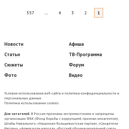
357
...
4
3
2
1
Новости
Афиша
Статьи
ТВ-Программа
Сюжеты
Форум
Фото
Видео
Условия использования веб-сайта и политика конфиденциальности и
персональных данных
Политика использования cookies
Для читателей:
В России признаны экстремистскими и запрещены
организации ФБК (Фонд борьбы с коррупцией, признан иноагентом),
Штабы Навального, «Национал-большевистская партия», «Свидетели
Иеговы», «Армия воли народа», «Русский общенациональный союз»,