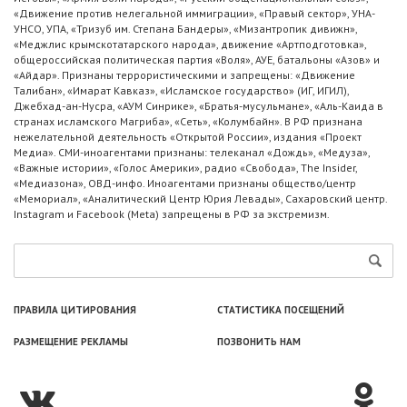
«Движение против нелегальной иммиграции», «Правый сектор», УНА-
УНСО, УПА, «Тризуб им. Степана Бандеры», «Мизантропик дивижн»,
«Меджлис крымскотатарского народа», движение «Артподготовка»,
общероссийская политическая партия «Воля», АУЕ, батальоны «Азов» и
«Айдар». Признаны террористическими и запрещены: «Движение
Талибан», «Имарат Кавказ», «Исламское государство» (ИГ, ИГИЛ),
Джебхад-ан-Нусра, «АУМ Синрике», «Братья-мусульмане», «Аль-Каида в
странах исламского Магриба», «Сеть», «Колумбайн». В РФ признана
нежелательной деятельность «Открытой России», издания «Проект
Медиа». СМИ-иноагентами признаны: телеканал «Дождь», «Медуза»,
«Важные истории», «Голос Америки», радио «Свобода», The Insider,
«Медиазона», ОВД-инфо. Иноагентами признаны общество/центр
«Мемориал», «Аналитический Центр Юрия Левады», Сахаровский центр.
Instagram и Facebook (Metа) запрещены в РФ за экстремизм.
ПРАВИЛА ЦИТИРОВАНИЯ
СТАТИСТИКА ПОСЕЩЕНИЙ
РАЗМЕЩЕНИЕ РЕКЛАМЫ
ПОЗВОНИТЬ НАМ