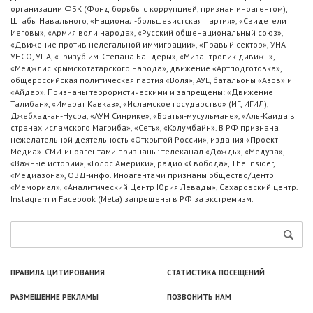
организации ФБК (Фонд борьбы с коррупцией, признан иноагентом),
Штабы Навального, «Национал-большевистская партия», «Свидетели
Иеговы», «Армия воли народа», «Русский общенациональный союз»,
«Движение против нелегальной иммиграции», «Правый сектор», УНА-
УНСО, УПА, «Тризуб им. Степана Бандеры», «Мизантропик дивижн»,
«Меджлис крымскотатарского народа», движение «Артподготовка»,
общероссийская политическая партия «Воля», АУЕ, батальоны «Азов» и
«Айдар». Признаны террористическими и запрещены: «Движение
Талибан», «Имарат Кавказ», «Исламское государство» (ИГ, ИГИЛ),
Джебхад-ан-Нусра, «АУМ Синрике», «Братья-мусульмане», «Аль-Каида в
странах исламского Магриба», «Сеть», «Колумбайн». В РФ признана
нежелательной деятельность «Открытой России», издания «Проект
Медиа». СМИ-иноагентами признаны: телеканал «Дождь», «Медуза»,
«Важные истории», «Голос Америки», радио «Свобода», The Insider,
«Медиазона», ОВД-инфо. Иноагентами признаны общество/центр
«Мемориал», «Аналитический Центр Юрия Левады», Сахаровский центр.
Instagram и Facebook (Metа) запрещены в РФ за экстремизм.
ПРАВИЛА ЦИТИРОВАНИЯ
СТАТИСТИКА ПОСЕЩЕНИЙ
РАЗМЕЩЕНИЕ РЕКЛАМЫ
ПОЗВОНИТЬ НАМ