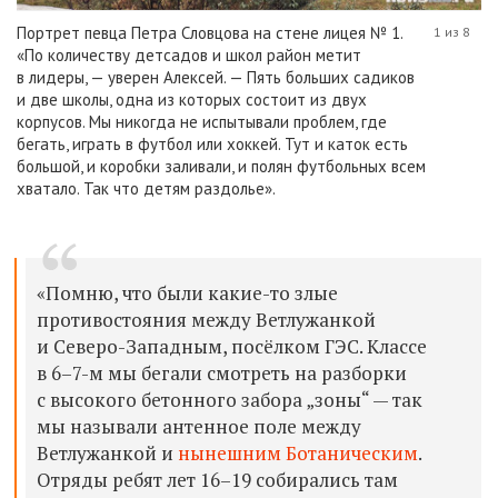
Портрет певца Петра Словцова на стене лицея № 1.
1 из 8
«По количеству детсадов и школ район метит
в лидеры, — уверен Алексей. — Пять больших садиков
и две школы, одна из которых состоит из двух
корпусов. Мы никогда не испытывали проблем, где
бегать, играть в футбол или хоккей. Тут и каток есть
большой, и коробки заливали, и полян футбольных всем
хватало. Так что детям раздолье».
«Помню, что были какие-то злые
противостояния между Ветлужанкой
и Северо-Западным, посёлком ГЭС. Классе
в 6–7-м мы бегали смотреть на разборки
с высокого бетонного забора „зоны“ — так
мы называли антенное поле между
Ветлужанкой и
нынешним Ботаническим
.
Отряды ребят лет 16–19 собирались там