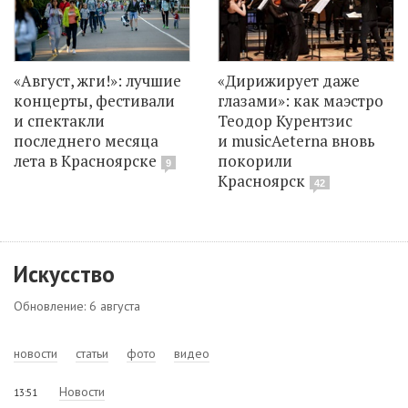
«Август, жги!»: лучшие
«Дирижирует даже
концерты, фестивали
глазами»: как маэстро
и спектакли
Теодор Курентзис
последнего месяца
и musicAeterna вновь
лета в Красноярске
покорили
9
Красноярск
42
Искусство
Обновление: 6 августа
новости
статьи
фото
видео
Новости
13:51