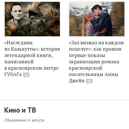
«Наследник
«Зал визжал на каждом
из Калькутты»: история
поцелуе»: как прошли
легендарной книги,
первые показы
написанной
экранизации романа
в красноярском лагере
красноярской
ГУЛАГа
писательницы Анны
18
Джейн
22
Кино и ТВ
Обновление: 6 августа