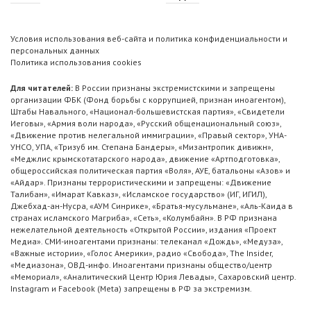
Условия использования веб-сайта и политика конфиденциальности и
персональных данных
Политика использования cookies
Для читателей:
В России признаны экстремистскими и запрещены
организации ФБК (Фонд борьбы с коррупцией, признан иноагентом),
Штабы Навального, «Национал-большевистская партия», «Свидетели
Иеговы», «Армия воли народа», «Русский общенациональный союз»,
«Движение против нелегальной иммиграции», «Правый сектор», УНА-
УНСО, УПА, «Тризуб им. Степана Бандеры», «Мизантропик дивижн»,
«Меджлис крымскотатарского народа», движение «Артподготовка»,
общероссийская политическая партия «Воля», АУЕ, батальоны «Азов» и
«Айдар». Признаны террористическими и запрещены: «Движение
Талибан», «Имарат Кавказ», «Исламское государство» (ИГ, ИГИЛ),
Джебхад-ан-Нусра, «АУМ Синрике», «Братья-мусульмане», «Аль-Каида в
странах исламского Магриба», «Сеть», «Колумбайн». В РФ признана
нежелательной деятельность «Открытой России», издания «Проект
Медиа». СМИ-иноагентами признаны: телеканал «Дождь», «Медуза»,
«Важные истории», «Голос Америки», радио «Свобода», The Insider,
«Медиазона», ОВД-инфо. Иноагентами признаны общество/центр
«Мемориал», «Аналитический Центр Юрия Левады», Сахаровский центр.
Instagram и Facebook (Metа) запрещены в РФ за экстремизм.