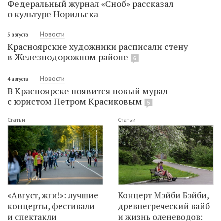
Федеральный журнал «Сноб» рассказал
о культуре Норильска
Новости
5 августа
Красноярские художники расписали стену
в Железнодорожном районе
6
Новости
4 августа
В Красноярске появится новый мурал
с юристом Петром Красиковым
5
Статьи
Статьи
«Август, жги!»: лучшие
Концерт Мэйби Бэйби,
концерты, фестивали
древнегреческий вайб
и спектакли
и жизнь оленеводов: