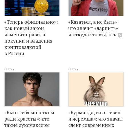
«Теперь официально»:
«Казаться, а не быть»:
как новый закон
что значит «ларпить»
изменит правила
и откуда это взялось
5
покупки и владения
криптовалютой
в России
Статьи
Статьи
«Бьют себя молотком
«Бурмалда, сикс севен
ради красоты»: кто
и черемша»: что значит
такие луксмаксеры
сленг современных