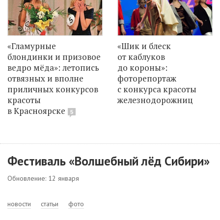
«Гламурные
«Шик и блеск
блондинки и призовое
от каблуков
ведро мёда»: летопись
до короны»:
отвязных и вполне
фоторепортаж
приличных конкурсов
с конкурса красоты
красоты
железнодорожниц
в Красноярске
5
Фестиваль «Волшебный лёд Сибири»
Обновление: 12 января
новости
статьи
фото