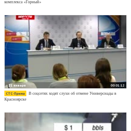
комплекса «Горный»
21 января
00:01:12
В соцсетях ходят слухи об отмене Универсиады в
СТС-Прима
Красноярске