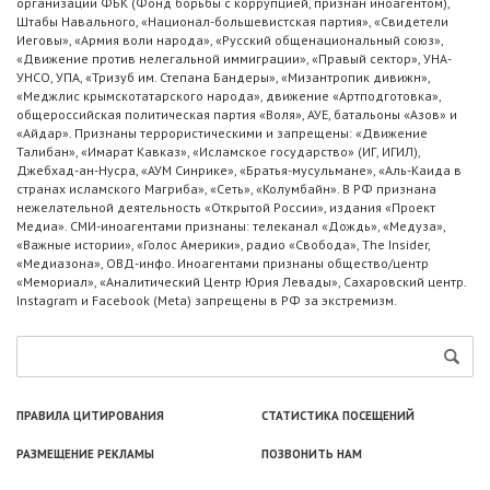
организации ФБК (Фонд борьбы с коррупцией, признан иноагентом),
Штабы Навального, «Национал-большевистская партия», «Свидетели
Иеговы», «Армия воли народа», «Русский общенациональный союз»,
«Движение против нелегальной иммиграции», «Правый сектор», УНА-
УНСО, УПА, «Тризуб им. Степана Бандеры», «Мизантропик дивижн»,
«Меджлис крымскотатарского народа», движение «Артподготовка»,
общероссийская политическая партия «Воля», АУЕ, батальоны «Азов» и
«Айдар». Признаны террористическими и запрещены: «Движение
Талибан», «Имарат Кавказ», «Исламское государство» (ИГ, ИГИЛ),
Джебхад-ан-Нусра, «АУМ Синрике», «Братья-мусульмане», «Аль-Каида в
странах исламского Магриба», «Сеть», «Колумбайн». В РФ признана
нежелательной деятельность «Открытой России», издания «Проект
Медиа». СМИ-иноагентами признаны: телеканал «Дождь», «Медуза»,
«Важные истории», «Голос Америки», радио «Свобода», The Insider,
«Медиазона», ОВД-инфо. Иноагентами признаны общество/центр
«Мемориал», «Аналитический Центр Юрия Левады», Сахаровский центр.
Instagram и Facebook (Metа) запрещены в РФ за экстремизм.
ПРАВИЛА ЦИТИРОВАНИЯ
СТАТИСТИКА ПОСЕЩЕНИЙ
РАЗМЕЩЕНИЕ РЕКЛАМЫ
ПОЗВОНИТЬ НАМ