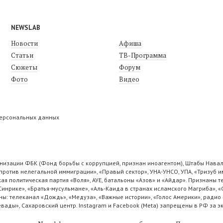
NEWSLAB
Новости
Афиша
Статьи
ТВ-Программа
Сюжеты
Форум
Фото
Видео
персональных данных
низации ФБК (Фонд борьбы с коррупцией, признан иноагентом), Штабы Навал
ротив нелегальной иммиграции», «Правый сектор», УНА-УНСО, УПА, «Тризуб и
ая политическая партия «Воля», АУЕ, батальоны «Азов» и «Айдар». Признаны
 Синрике», «Братья-мусульмане», «Аль-Каида в странах исламского Магриба», 
ы: телеканал «Дождь», «Медуза», «Важные истории», «Голос Америки», радио 
ады», Сахаровский центр. Instagram и Facebook (Metа) запрещены в РФ за э