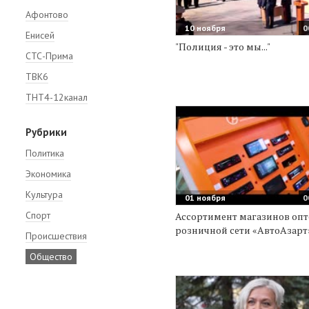
Афонтово
10 ноября
0
Енисей
"Полиция - это мы..."
СТС-Прима
ТВК6
ТНТ4-12канал
Рубрики
Политика
Экономика
Культура
01 ноября
0
Спорт
Ассортимент магазинов опт
розничной сети «АвтоАзарт
Происшествия
Общество