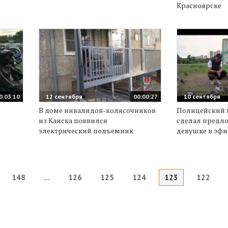
Красноярске
0:03:10
12 сентября
00:00:27
10 сентября
В доме инвалидов-колясочников
Полицейский 
из Канска появился
сделал предл
электрический подъемник
девушке в эфи
148
...
126
125
124
123
122