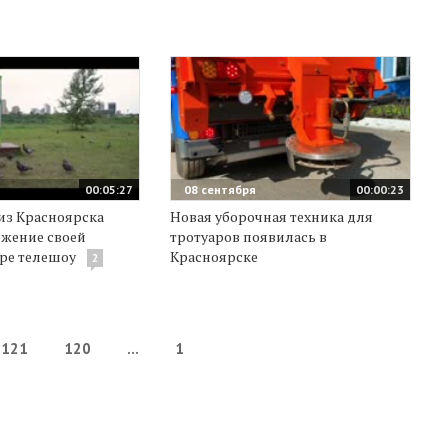
00:05:27
08 сентября
00:00:23
из Красноярска
Новая уборочная техника для
ожение своей
тротуаров появилась в
ре телешоу
Красноярске
2
121
120
...
1