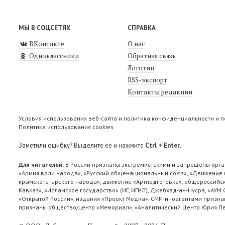
МЫ В СОЦСЕТЯХ
СПРАВКА
ВКонтакте
О нас
Одноклассники
Обратная связь
Логотип
RSS-экспорт
Контакты редакции
Условия использования веб-сайта и политика конфиденциальности и 
Политика использования cookies
Заметили ошибку? Выделите её и нажмите
Ctrl + Enter
.
Для читателей:
В России признаны экстремистскими и запрещены орга
«Армия воли народа», «Русский общенациональный союз», «Движение п
крымскотатарского народа», движение «Артподготовка», общероссийск
Кавказ», «Исламское государство» (ИГ, ИГИЛ), Джебхад-ан-Нусра, «АУМ
«Открытой России», издания «Проект Медиа». СМИ-иноагентами признан
признаны общество/центр «Мемориал», «Аналитический Центр Юрия Лев