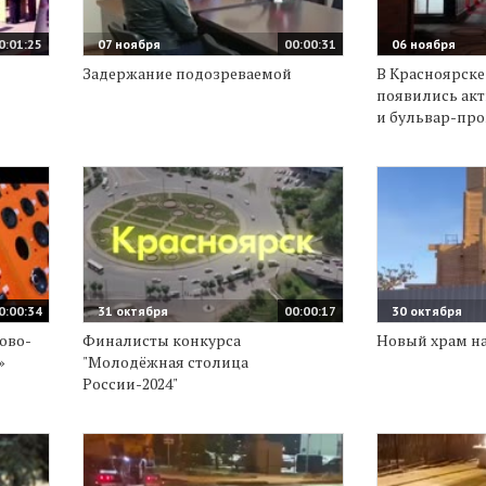
0:01:25
07 ноября
00:00:31
06 ноября
Задержание подозреваемой
В Красноярске
появились ак
и бульвар-пр
0:00:34
31 октября
00:00:17
30 октября
ово-
Финалисты конкурса
Новый храм на
»
"Молодёжная столица
России-2024"