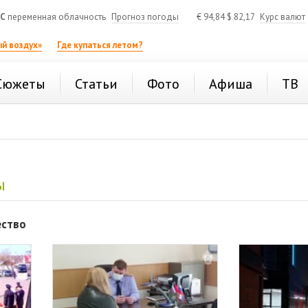
°C
переменная облачность
Прогноз погоды
€
94,84
$
82,17
Курс валют
й воздух»
Где купаться летом?
Сюжеты
Статьи
Фото
Афиша
ТВ
ы
ество