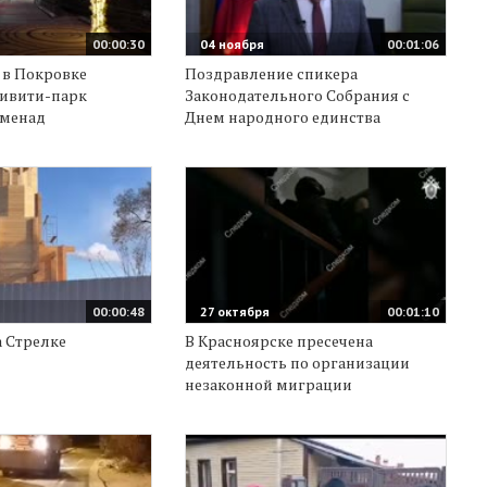
00:00:30
04 ноября
00:01:06
 в Покровке
Поздравление спикера
тивити-парк
Законодательного Собрания с
оменад
Днем народного единства
00:00:48
27 октября
00:01:10
 Стрелке
В Красноярске пресечена
деятельность по организации
незаконной миграции