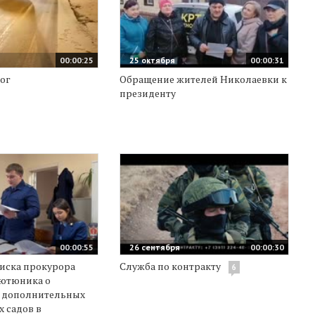
00:00:25
25 октября
00:00:31
ог
Обращение жителей Николаевки к
президенту
00:00:55
26 сентября
00:00:30
иска прокурора
Служба по контракту
6
Тютюника о
е дополнительных
х садов в