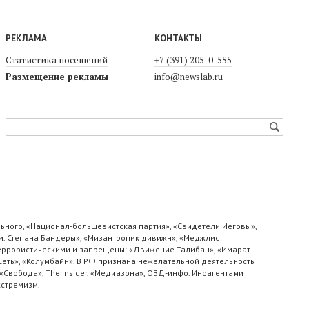
РЕКЛАМА
КОНТАКТЫ
Статистика посещений
+7 (391) 205-0-555
Размещение рекламы
info@newslab.ru
ьного, «Национал-большевистская партия», «Свидетели Иеговы»,
м. Степана Бандеры», «Мизантропик дивижн», «Меджлис
 террористическими и запрещены: «Движение Талибан», «Имарат
«Сеть», «Колумбайн». В РФ признана нежелательной деятельность
«Свобода», The Insider, «Медиазона», ОВД-инфо. Иноагентами
кстремизм.