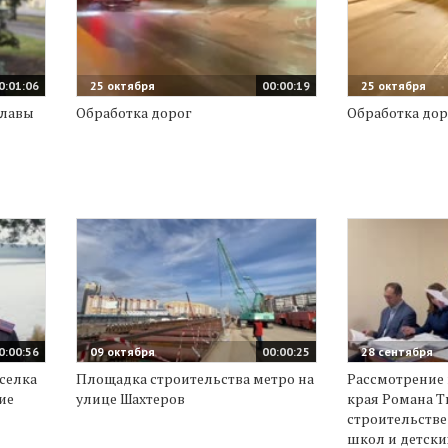
0:01:06
25 октября
00:00:19
25 октября
главы
Обработка дорог
Обработка дор
0:00:56
09 октября
00:00:25
28 сентября
селка
Площадка строительства метро на
Рассмотрение 
ие
улице Шахтеров
края Романа 
строительств
школ и детски