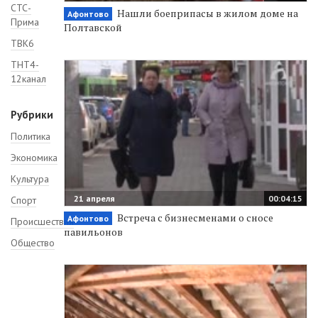
СТС-
Нашли боеприпасы в жилом доме на
Афонтово
Прима
Полтавской
ТВК6
ТНТ4-
12канал
Рубрики
Политика
Экономика
Культура
21 апреля
00:04:15
Спорт
Встреча с бизнесменами о сносе
Афонтово
Происшествия
павильонов
Общество