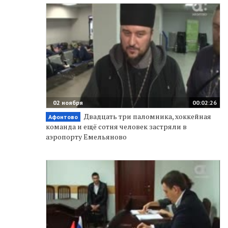
02 ноября
00:02:26
Двадцать три паломника, хоккейная
Афонтово
команда и ещё сотня человек застряли в
аэропорту Емельяново