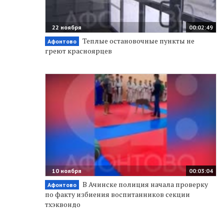
22 ноября
00:02:49
Теплые остановочные пункты не
Афонтово
греют красноярцев
10 ноября
00:03:04
В Ачинске полиция начала проверку
Афонтово
по факту избиения воспитанников секции
тхэквондо