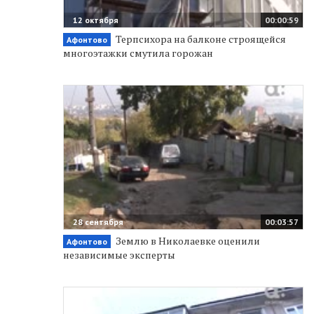
12 октября
00:00:59
Терпсихора на балконе строящейся
Афонтово
многоэтажки смутила горожан
28 сентября
00:03:57
Землю в Николаевке оценили
Афонтово
независимые эксперты