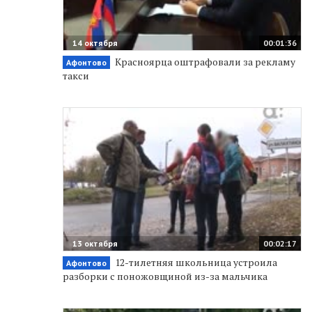
14 октября
00:01:36
Красноярца оштрафовали за рекламу
Афонтово
такси
13 октября
00:02:17
12-тилетняя школьница устроила
Афонтово
разборки с поножовщиной из-за мальчика