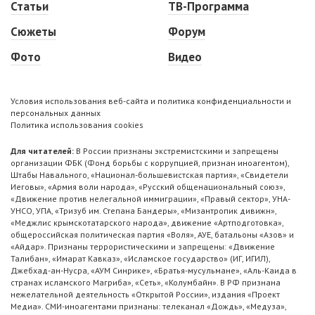
Статьи
ТВ-Программа
Сюжеты
Форум
Фото
Видео
Условия использования веб-сайта и политика конфиденциальности и
персональных данных
Политика использования cookies
Для читателей:
В России признаны экстремистскими и запрещены
организации ФБК (Фонд борьбы с коррупцией, признан иноагентом),
Штабы Навального, «Национал-большевистская партия», «Свидетели
Иеговы», «Армия воли народа», «Русский общенациональный союз»,
«Движение против нелегальной иммиграции», «Правый сектор», УНА-
УНСО, УПА, «Тризуб им. Степана Бандеры», «Мизантропик дивижн»,
«Меджлис крымскотатарского народа», движение «Артподготовка»,
общероссийская политическая партия «Воля», АУЕ, батальоны «Азов» и
«Айдар». Признаны террористическими и запрещены: «Движение
Талибан», «Имарат Кавказ», «Исламское государство» (ИГ, ИГИЛ),
Джебхад-ан-Нусра, «АУМ Синрике», «Братья-мусульмане», «Аль-Каида в
странах исламского Магриба», «Сеть», «Колумбайн». В РФ признана
нежелательной деятельность «Открытой России», издания «Проект
Медиа». СМИ-иноагентами признаны: телеканал «Дождь», «Медуза»,