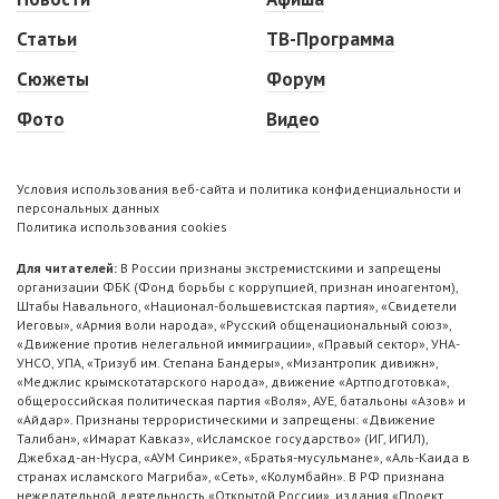
Статьи
ТВ-Программа
Сюжеты
Форум
Фото
Видео
Условия использования веб-сайта и политика конфиденциальности и
персональных данных
Политика использования cookies
Для читателей:
В России признаны экстремистскими и запрещены
организации ФБК (Фонд борьбы с коррупцией, признан иноагентом),
Штабы Навального, «Национал-большевистская партия», «Свидетели
Иеговы», «Армия воли народа», «Русский общенациональный союз»,
«Движение против нелегальной иммиграции», «Правый сектор», УНА-
УНСО, УПА, «Тризуб им. Степана Бандеры», «Мизантропик дивижн»,
«Меджлис крымскотатарского народа», движение «Артподготовка»,
общероссийская политическая партия «Воля», АУЕ, батальоны «Азов» и
«Айдар». Признаны террористическими и запрещены: «Движение
Талибан», «Имарат Кавказ», «Исламское государство» (ИГ, ИГИЛ),
Джебхад-ан-Нусра, «АУМ Синрике», «Братья-мусульмане», «Аль-Каида в
странах исламского Магриба», «Сеть», «Колумбайн». В РФ признана
нежелательной деятельность «Открытой России», издания «Проект