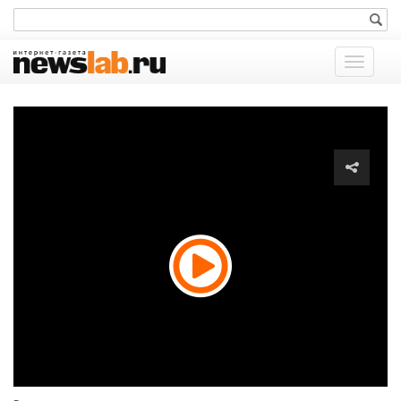
Показат
меню