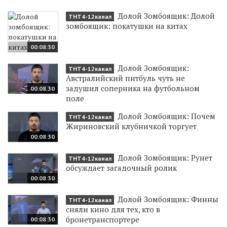
Долой Зомбоящик: Долой
ТНТ4-12канал
зомбоящик: покатушки на китах
00:08:30
Долой Зомбоящик:
ТНТ4-12канал
Австралийский питбуль чуть не
задушил соперника на футбольном
00:08:30
поле
Долой Зомбоящик: Почем
ТНТ4-12канал
Жириновский клубничкой торгует
00:08:30
Долой Зомбоящик: Рунет
ТНТ4-12канал
обсуждает загадочный ролик
00:08:30
Долой Зомбоящик: Финны
ТНТ4-12канал
сняли кино для тех, кто в
бронетранспортере
00:08:30