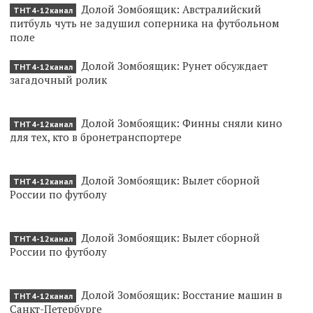
Долой Зомбоящик: Австралийский
ТНТ4-12канал
питбуль чуть не задушил соперника на футбольном
поле
Долой Зомбоящик: Рунет обсуждает
ТНТ4-12канал
загадочный ролик
Долой Зомбоящик: Финны сняли кино
ТНТ4-12канал
для тех, кто в бронетранспортере
Долой Зомбоящик: Вылет сборной
ТНТ4-12канал
России по футболу
Долой Зомбоящик: Вылет сборной
ТНТ4-12канал
России по футболу
Долой Зомбоящик: Восстание машин в
ТНТ4-12канал
Санкт-Петербурге