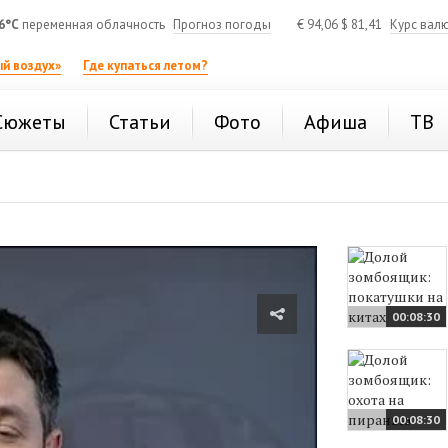
6°C
переменная облачность
Прогноз погоды
€
94,06
$
81,41
Курс вал
й воздух»
Где купаться летом?
Сюжеты
Статьи
Фото
Афиша
ТВ
00:08:30
00:08:30