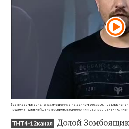
Все видеоматериалы, размещенные на данном ресурсе, предназначены
подлежат дальнейшему воспроизведению или распространению, иначе
Долой Зомбоящик
ТНТ4-12канал