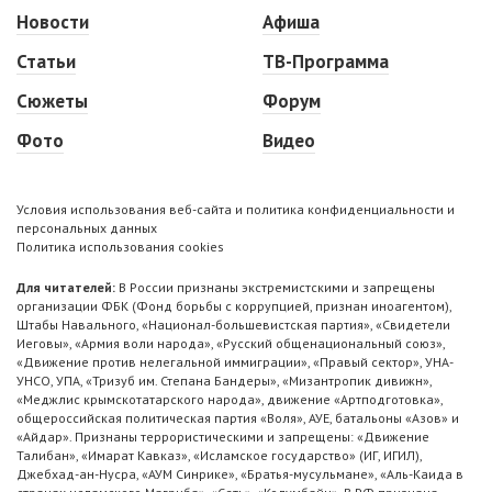
Новости
Афиша
Статьи
ТВ-Программа
Сюжеты
Форум
Фото
Видео
Условия использования веб-сайта и политика конфиденциальности и
персональных данных
Политика использования cookies
Для читателей:
В России признаны экстремистскими и запрещены
организации ФБК (Фонд борьбы с коррупцией, признан иноагентом),
Штабы Навального, «Национал-большевистская партия», «Свидетели
Иеговы», «Армия воли народа», «Русский общенациональный союз»,
«Движение против нелегальной иммиграции», «Правый сектор», УНА-
УНСО, УПА, «Тризуб им. Степана Бандеры», «Мизантропик дивижн»,
«Меджлис крымскотатарского народа», движение «Артподготовка»,
общероссийская политическая партия «Воля», АУЕ, батальоны «Азов» и
«Айдар». Признаны террористическими и запрещены: «Движение
Талибан», «Имарат Кавказ», «Исламское государство» (ИГ, ИГИЛ),
Джебхад-ан-Нусра, «АУМ Синрике», «Братья-мусульмане», «Аль-Каида в