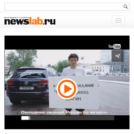
Показат
меню