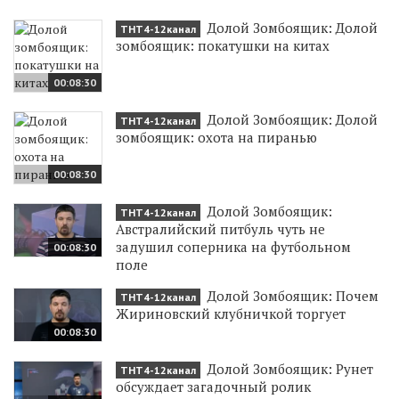
Долой Зомбоящик: Долой
ТНТ4-12канал
зомбоящик: покатушки на китах
00:08:30
Долой Зомбоящик: Долой
ТНТ4-12канал
зомбоящик: охота на пиранью
00:08:30
Долой Зомбоящик:
ТНТ4-12канал
Австралийский питбуль чуть не
задушил соперника на футбольном
00:08:30
поле
Долой Зомбоящик: Почем
ТНТ4-12канал
Жириновский клубничкой торгует
00:08:30
Долой Зомбоящик: Рунет
ТНТ4-12канал
обсуждает загадочный ролик