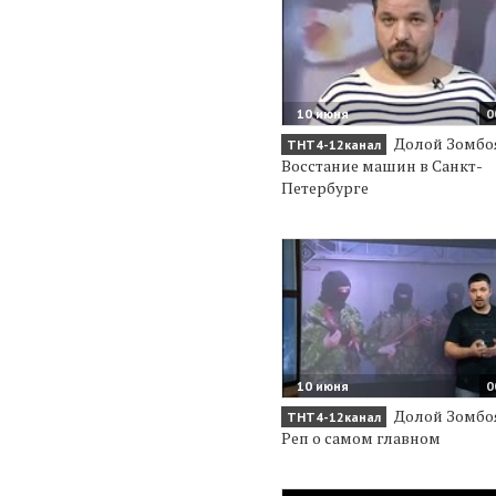
10 июня
0
Долой Зомбо
ТНТ4-12канал
Восстание машин в Санкт-
Петербурге
10 июня
0
Долой Зомбо
ТНТ4-12канал
Реп о самом главном