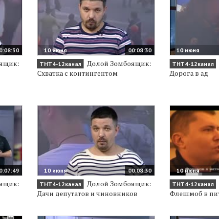
0:08:30
10 июня
00:08:30
10 июня
ящик:
Долой Зомбоящик:
ТНТ4-12канал
ТНТ4-12канал
Схватка с контингентом
Дорога в ад
0:07:49
10 июня
00:08:30
10 июня
ящик:
Долой Зомбоящик:
ТНТ4-12канал
ТНТ4-12канал
Дачи депутатов и чиновников
Флешмоб в пи