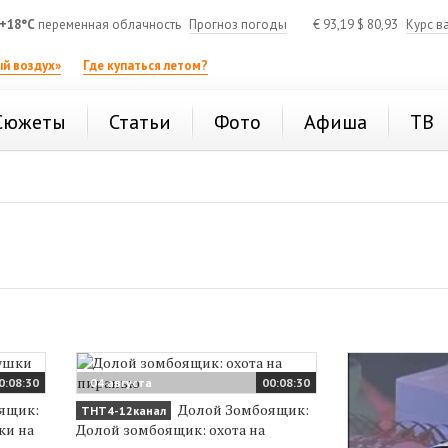
+18°C
переменная облачность
Прогноз погоды
€
93,19
$
80,93
Курс в
й воздух»
Где купаться летом?
Сюжеты
Статьи
Фото
Афиша
ТВ
0:08:30
04 августа
00:08:30
ящик:
Долой Зомбоящик:
ТНТ4-12канал
ки на
Долой зомбоящик: охота на