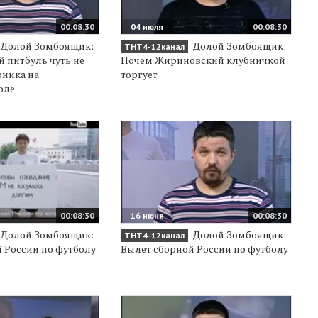
00:08:30
04 июля
00:08:30
Долой Зомбоящик:
Долой Зомбоящик:
ТНТ4-12канал
 питбуль чуть не
Почем Жириновский клубничкой
рника на
торгует
оле
00:08:30
16 июня
00:08:30
Долой Зомбоящик:
Долой Зомбоящик:
ТНТ4-12канал
 России по футболу
Вылет сборной России по футболу