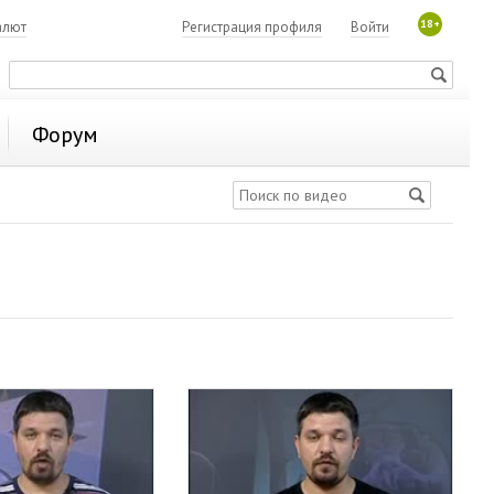
18+
алют
Регистрация профиля
Войти
Форум