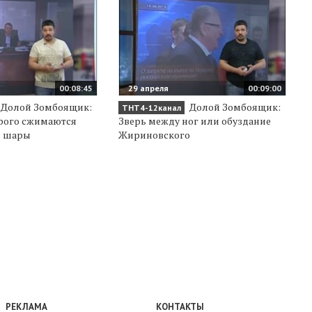
00:08:45
29 апреля
00:09:00
Долой Зомбоящик:
Долой Зомбоящик:
ТНТ4-12канал
орого сжимаются
Зверь между ног или обуздание
е шары
Жириновского
РЕКЛАМА
КОНТАКТЫ