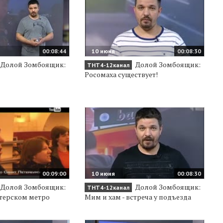
00:08:44
10 июня
00:08:30
Долой Зомбоящик:
Долой Зомбоящик:
ТНТ4-12канал
Росомаха существует!
00:09:00
10 июня
00:08:30
Долой Зомбоящик:
Долой Зомбоящик:
ТНТ4-12канал
терском метро
Мим и хам - встреча у подъезда