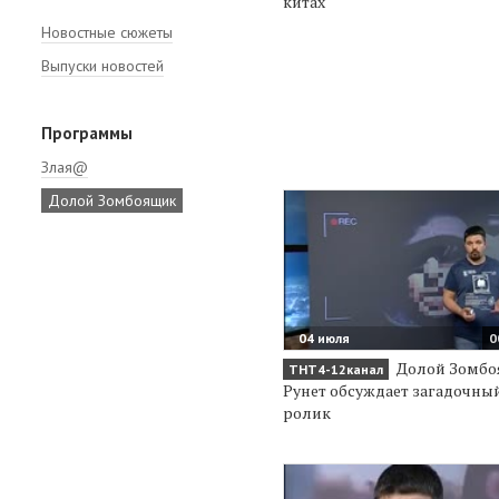
китах
Новостные сюжеты
Выпуски новостей
Программы
Злая@
Долой Зомбоящик
04 июля
0
Долой Зомбо
ТНТ4-12канал
Рунет обсуждает загадочны
ролик