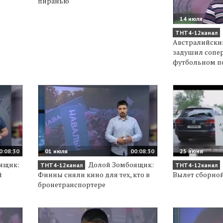
пиранью
14 июля
ТНТ4-12канал
Австралийский
задушил сопе
футбольном п
0:08:30
01 июля
00:08:30
25 июня
ящик:
Долой Зомбоящик:
ТНТ4-12канал
ТНТ4-12канал
й
Финны сняли кино для тех, кто в
Вылет сборной
бронетранспортере