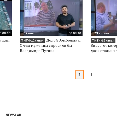
0:08:30
05 мая
00:08:30
29 апреля
ящик:
Долой Зомбоящик:
ТНТ4-12канал
ТНТ4-12канал
О чем мужчины спросили бы
Видео, от кот
Владимира Путина
даже стальны
2
1
NEWSLAB