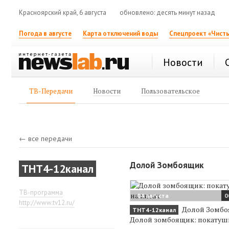
Красноярский край, 6 августа
обновлено: десять минут назад
Погода в августе
Карта отключений воды
Спецпроект «Чисты
Новости
ТВ-Передачи
Новости
Пользовательское
← все передачи
Долой Зомбоящик
ТНТ4-12канал
ТВ-программа
04 августа
0
http://www.tv12.ru/
Долой Зомбо
ТНТ4-12канал
Долой зомбоящик: покатуш