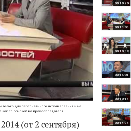
00:10:20
00:13:03
00:10:58
00:16:01
00:10:15
 только для персонального использования и не
 как со ссылкой на правообладателя.
014 (от 2 сентября)
00:13:25