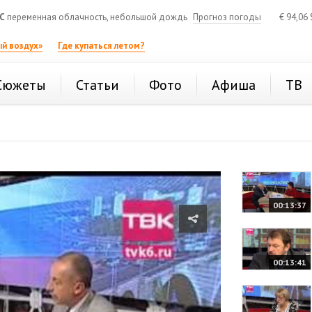
C
переменная облачность, небольшой дождь
Прогноз погоды
€
94,06
й воздух»
Где купаться летом?
Сюжеты
Статьи
Фото
Афиша
ТВ
00:13:37
00:13:41