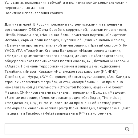
Условия использования веб-сайта и политика конфиденциальности и
персональных данных
Политика использования cookies
Для читателей:
В России признаны экстремистскими и запрещены
организации ФБК (Фонд борьбы с коррупцией, признан иноагентом),
Штабы Навального, «Национал-большевистская партия», «Свидетели
Иеговы», «Армия воли народа», «Русский общенациональный союз»,
«Движение против нелегальной иммиграции», «Правый сектор», УНА-
УНСО, УПА, «Тризуб им. Степана Бандеры», «Мизантропик дивижн»,
«Меджлис крымскотатарского народа», движение «Артподготовка»,
общероссийская политическая партия «Воля», АУЕ, батальоны «Азов» и
«Айдар». Признаны террористическими и запрещены: «Движение
Талибан», «Имарат Кавказ», «Исламское государство» (ИГ, ИГИЛ),
Джебхад-ан-Нусра, «АУМ Синрике», «Братья-мусульмане», «Аль-Каида в
странах исламского Магриба», «Сеть», «Колумбайн». В РФ признана
нежелательной деятельность «Открытой России», издания «Проект
Медиа». СМИ-иноагентами признаны: телеканал «Дождь», «Медуза»,
«Важные истории», «Голос Америки», радио «Свобода», The Insider,
«Медиазона», ОВД-инфо. Иноагентами признаны общество/центр
«Мемориал», «Аналитический Центр Юрия Левады», Сахаровский центр.
Instagram и Facebook (Metа) запрещены в РФ за экстремизм.