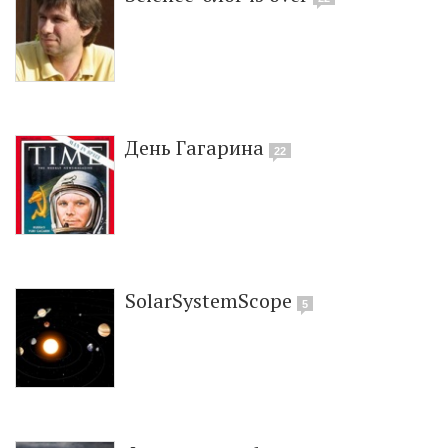
День Гагарина
22
SolarSystemScope
5