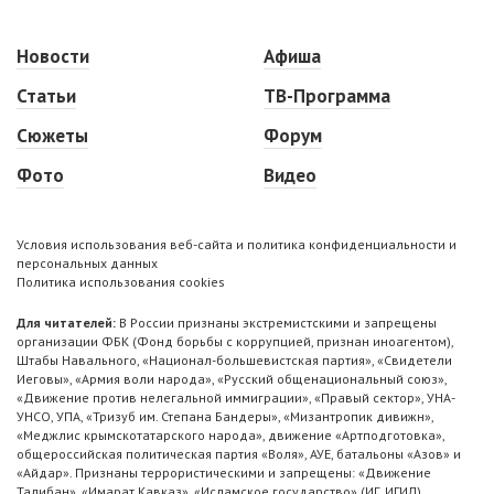
Новости
Афиша
Статьи
ТВ-Программа
Сюжеты
Форум
Фото
Видео
Условия использования веб-сайта и политика конфиденциальности и
персональных данных
Политика использования cookies
Для читателей:
В России признаны экстремистскими и запрещены
организации ФБК (Фонд борьбы с коррупцией, признан иноагентом),
Штабы Навального, «Национал-большевистская партия», «Свидетели
Иеговы», «Армия воли народа», «Русский общенациональный союз»,
«Движение против нелегальной иммиграции», «Правый сектор», УНА-
УНСО, УПА, «Тризуб им. Степана Бандеры», «Мизантропик дивижн»,
«Меджлис крымскотатарского народа», движение «Артподготовка»,
общероссийская политическая партия «Воля», АУЕ, батальоны «Азов» и
«Айдар». Признаны террористическими и запрещены: «Движение
Талибан», «Имарат Кавказ», «Исламское государство» (ИГ, ИГИЛ),