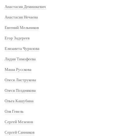
Анастасия Демишкевич
Анастасия Нечаева
Евгений Мельников
Егор Задереев
Елизавета Чурилова
Лидия Тимофеева
Маша Русскова
Олеся Листрукова
Олеся Позднякова
Ольга Кашубина
Оля Гевель
Сергей Мезенов
Сергей Санников