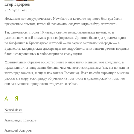
Егор Задереев
235 публикаций
Несколько лет сотрудничества с Newslab.ru в качестве научного блогера были
прекрасным опытом, который, возможно, следует когда-нибудь повторить.
Так сложилось, что лет 10 назад я стал не только заниматься наукой, но и
рассказывать о ней в самых разных форматах. До этого были два диплома, один
по биофизике в Красноярске и второй — по охране окружающей среды — в
Будапеште, кандидатская диссертация по гидробиологии и тысячи рачков-водяных
блох, исследованных в лаборатории во славу науки.
Удивительным образом общество знает о мире науки меньше, чем следовало, а
наука влияет на нашу жизнь больше, чем мы этого заслуживаем (как вы поняли из
этого предложения, я еще и поклонник Толкиена). Взяв на себя скромную миссию
рассказать миру всю правду об ученых (в том числе и красноярских) и том, чем
они занимаются, продолжаю это делать и сейчас.
А — Я
Newslab.ru
Александр Глисков
Алексей Хитров