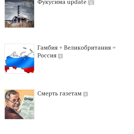
Фукусима update
11
Гамбия + Великобритания =
Россия
9
Смерть газетам
5