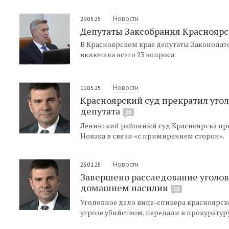
Новости
29.05.25
Депутаты Заксобрания Красноярск
В Красноярском крае депутаты Законодат
включала всего 23 вопроса.
Новости
11.05.25
Красноярский суд прекратил уго
депутата
20
Ленинский районный суд Красноярска пре
Новака в связи «с примирением сторон».
Новости
23.01.25
Завершено расследование уголовн
домашнем насилии
10
Уголовное дело вице-спикера красноярск
угрозе убийством, передали в прокуратуру