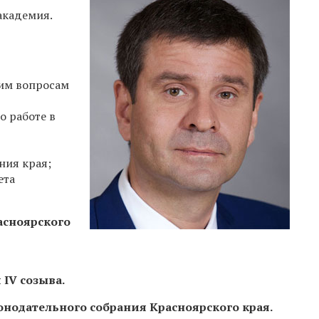
академия.
щим вопросам
о работе в
ния края;
ета
асноярского
IV созыва.
онодательного собрания Красноярского края.