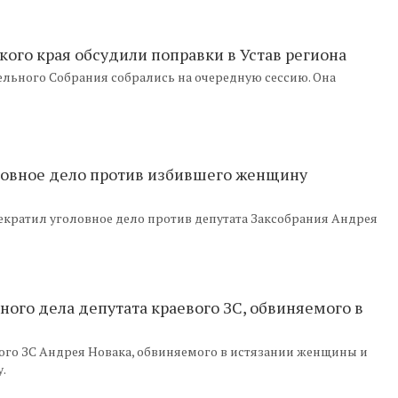
ого края обсудили поправки в Устав региона
ельного Собрания собрались на очередную сессию. Она
ловное дело против избившего женщину
кратил уголовное дело против депутата Заксобрания Андрея
ого дела депутата краевого ЗС, обвиняемого в
ого ЗС Андрея Новака, обвиняемого в истязании женщины и
.