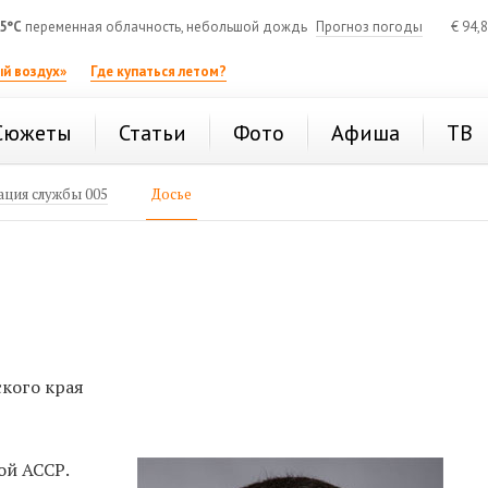
5°C
переменная облачность, небольшой дождь
Прогноз погоды
€
94,
й воздух»
Где купаться летом?
Сюжеты
Статьи
Фото
Афиша
ТВ
ция службы 005
Досье
кого края
ой АССР.