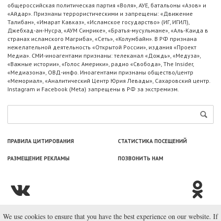
общероссийская политическая партия «Воля», АУЕ, батальоны «Азов» и
«Айдар». Признаны террористическими и запрещены: «Движение
Талибан», «Имарат Кавказ», «Исламское государство» (ИГ, ИГИЛ),
Джебхад-ан-Нусра, «АУМ Синрике», «Братья-мусульмане», «Аль-Каида в
странах исламского Магриба», «Сеть», «Колумбайн». В РФ признана
нежелательной деятельность «Открытой России», издания «Проект
Медиа». СМИ-иноагентами признаны: телеканал «Дождь», «Медуза»,
«Важные истории», «Голос Америки», радио «Свобода», The Insider,
«Медиазона», ОВД-инфо. Иноагентами признаны общество/центр
«Мемориал», «Аналитический Центр Юрия Левады», Сахаровский центр.
Instagram и Facebook (Metа) запрещены в РФ за экстремизм.
ПРАВИЛА ЦИТИРОВАНИЯ
СТАТИСТИКА ПОСЕЩЕНИЙ
РАЗМЕЩЕНИЕ РЕКЛАМЫ
ПОЗВОНИТЬ НАМ
We use cookies to ensure that you have the best experience on our website. If
© ООО «Лаборатория Новоcтей», 2003—2026.