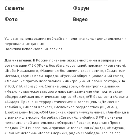
Сюжеты
Форум
Фото
Видео
Условия использования веб-сайта и политика конфиденциальности и
персональных данных
Политика использования cookies
Для читателей:
В России признаны экстремистскими и запрещены
организации ФБК (Фонд борьбы с коррупцией, признан иноагентом),
Штабы Навального, «Национал-большевистская партия», «Свидетели
Иеговы», «Армия воли народа», «Русский общенациональный союз»,
«Движение против нелегальной иммиграции», «Правый сектор», УНА-
УНСО, УПА, «Тризуб им. Степана Бандеры», «Мизантропик дивижн»,
«Меджлис крымскотатарского народа», движение «Артподготовка»,
общероссийская политическая партия «Воля», АУЕ, батальоны «Азов» и
«Айдар». Признаны террористическими и запрещены: «Движение
Талибан», «Имарат Кавказ», «Исламское государство» (ИГ, ИГИЛ),
Джебхад-ан-Нусра, «АУМ Синрике», «Братья-мусульмане», «Аль-Каида в
странах исламского Магриба», «Сеть», «Колумбайн». В РФ признана
нежелательной деятельность «Открытой России», издания «Проект
Медиа». СМИ-иноагентами признаны: телеканал «Дождь», «Медуза»,
«Важные истории», «Голос Америки», радио «Свобода», The Insider,