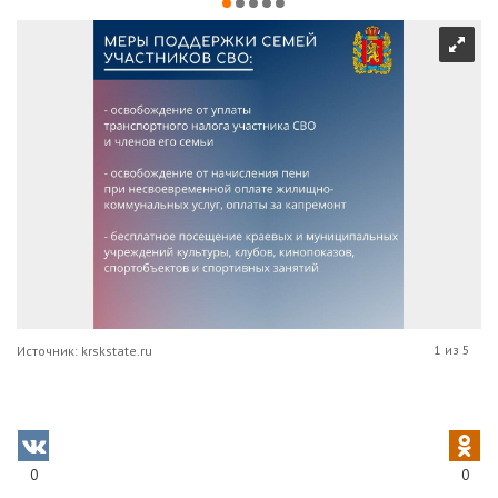
1 из 5
Источник: krskstate.ru
0
0