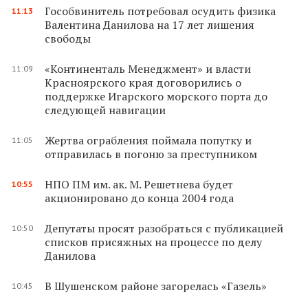
Гособвинитель потребовал осудить физика
11:13
Валентина Данилова на 17 лет лишения
свободы
«Континенталь Менеджмент» и власти
11:09
Красноярского края договорились о
поддержке Игарского морского порта до
следующей навигации
Жертва ограбления поймала попутку и
11:05
отправилась в погоню за преступником
НПО ПМ им. ак. М. Решетнева будет
10:55
акционировано до конца 2004 года
Депутаты просят разобраться с публикацией
10:50
списков присяжных на процессе по делу
Данилова
В Шушенском районе загорелась «Газель»
10:45