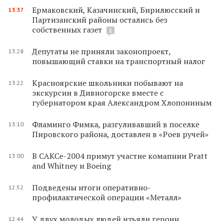
Ермаковский, Казачинский, Бирилюсский и
13:37
Партизанский районы остались без
собственных газет
1
Депутаты не приняли законопроект,
13:28
повышающий ставки на транспортный налог
Красноярские школьники побывают на
13:22
экскурсии в Дивногорске вместе с
губернатором края Александром Хлопониным
Фламинго Фимка, разгуливавший в поселке
13:10
Пировского района, доставлен в «Роев ручей»
В САКСе-2004 примут участие комапнии Pratt
13:00
and Whitney и Boeing
Подведены итоги оперативно-
12:52
профилактической операции «Металл»
У двух молодых людей изъяли героин
12:44