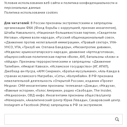
Условия использования веб-сайта и политика конфиденциальности и
персональных данных
Политика использования cookies
Для читателей:
В России признаны экстремистскими и запрещены
организации ФБК (Фонд борьбы с коррупцией, признан иноагентом),
Штабы Навального, «Национал-большевистская партия», «Свидетели
Иеговы», «Армия воли народа», «Русский общенациональный союз»,
«Движение против нелегальной иммиграции», «Правый сектор», УНА-
УНСО, УПА, «Тризуб им. Степана Бандеры», «Мизантропик дивижн»,
«Меджлис крымскотатарского народа», движение «Артподготовка»,
общероссийская политическая партия «Воля», АУЕ, батальоны «Азов» и
«Айдар». Признаны террористическими и запрещены: «Движение
Талибан», «Имарат Кавказ», «Исламское государство» (ИГ, ИГИЛ),
Джебхад-ан-Нусра, «АУМ Синрике», «Братья-мусульмане», «Аль-Каида в
странах исламского Магриба», «Сеть», «Колумбайн». В РФ признана
нежелательной деятельность «Открытой России», издания «Проект
Медиа». СМИ-иноагентами признаны: телеканал «Дождь», «Медуза»,
«Важные истории», «Голос Америки», радио «Свобода», The Insider,
«Медиазона», ОВД-инфо. Иноагентами признаны общество/центр
«Мемориал», «Аналитический Центр Юрия Левады», Сахаровский центр.
Instagram и Facebook (Metа) запрещены в РФ за экстремизм.