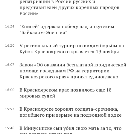
репатриации в России русских и
представителей других коренных народов
России»
"Енисей" одержал победу над иркутским
16:24
"Байкалом-Энергия"
V региональный турнир по видам борьбы на
16:20
Кубок Красноярска открывается 19 ноября
Закон «Об оказании бесплатной юридической
16:07
помощи гражданам РФ на территории
Красноярского края» принят единогласно
В Красноярском крае появилось еще 18
16:00
мировых судей
В Красноярске хоронят солдата-срочника,
15:53
погибшего при взрыве на подводной лодке
В Минусинске сын убил свою мать за то, что
15:46
она разлила суп на пол