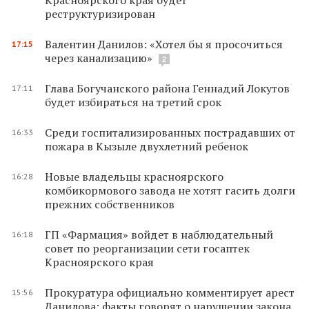
реструктуризирован
Валентин Данилов: «Хотел бы я просочиться
17:15
через канализацию»
2
Глава Богучанского района Геннадий Локутов
17:11
будет избираться на третий срок
Среди госпитализированных пострадавших от
16:33
пожара в Кызыле двухлетний ребенок
Новые владельцы красноярского
16:28
комбикормового завода не хотят гасить долги
прежних собственников
ГП «Фармация» войдет в наблюдательный
16:18
совет по реорганизации сети госаптек
Красноярского края
Прокуратура официально комментирует арест
15:56
Данилова: факты говорят о нарушении закона