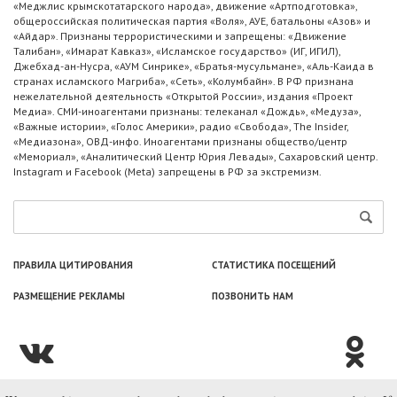
«Меджлис крымскотатарского народа», движение «Артподготовка»,
общероссийская политическая партия «Воля», АУЕ, батальоны «Азов» и
«Айдар». Признаны террористическими и запрещены: «Движение
Талибан», «Имарат Кавказ», «Исламское государство» (ИГ, ИГИЛ),
Джебхад-ан-Нусра, «АУМ Синрике», «Братья-мусульмане», «Аль-Каида в
странах исламского Магриба», «Сеть», «Колумбайн». В РФ признана
нежелательной деятельность «Открытой России», издания «Проект
Медиа». СМИ-иноагентами признаны: телеканал «Дождь», «Медуза»,
«Важные истории», «Голос Америки», радио «Свобода», The Insider,
«Медиазона», ОВД-инфо. Иноагентами признаны общество/центр
«Мемориал», «Аналитический Центр Юрия Левады», Сахаровский центр.
Instagram и Facebook (Metа) запрещены в РФ за экстремизм.
ПРАВИЛА ЦИТИРОВАНИЯ
СТАТИСТИКА ПОСЕЩЕНИЙ
РАЗМЕЩЕНИЕ РЕКЛАМЫ
ПОЗВОНИТЬ НАМ