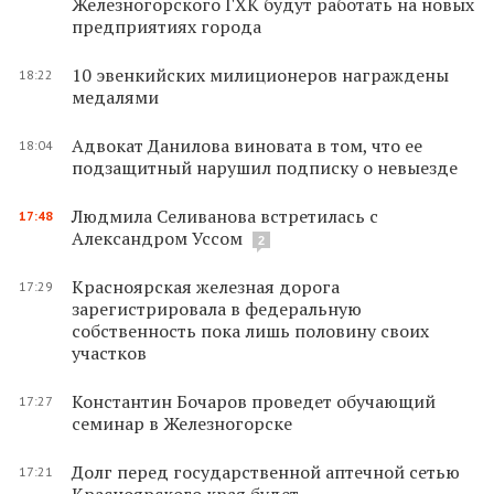
Железногорского ГХК будут работать на новых
предприятиях города
10 эвенкийских милиционеров награждены
18:22
медалями
Адвокат Данилова виновата в том, что ее
18:04
подзащитный нарушил подписку о невыезде
Людмила Селиванова встретилась с
17:48
Александром Уссом
2
Красноярская железная дорога
17:29
зарегистрировала в федеральную
собственность пока лишь половину своих
участков
Константин Бочаров проведет обучающий
17:27
семинар в Железногорске
Долг перед государственной аптечной сетью
17:21
Красноярского края будет