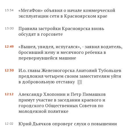
«МегаФон» объявил о начале коммерческой
13:34
эксплуатации сети в Красноярском крае
Правила застройки Красноярска вновь
13:00
обсудят в горсовете
«Вышел, увидел, испугался», - заявил водитель,
12:49
бросивший жену и месячного ребенка в
перевернувшейся машине
И.о. главы Железногорска Анатолий Тубольцев
12:30
предложил четырем своим заместителям уйти
в добровольную отставку
1
Александр Хлопонин и Петр Пимашков
12:12
примут участие в заседании краевого и
городского Общественных Советов по
молодежной политике
Юрий Дьячков опроверг слухи о повышении
12:02