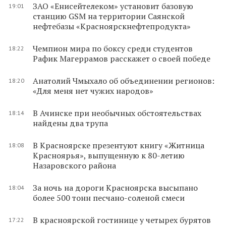
ЗАО «Енисейтелеком» установит базовую
19:01
станцию GSM на территории Саянской
нефтебазы «Красноярскнефтепродукта»
Чемпион мира по боксу среди студентов
18:22
Рафик Магеррамов расскажет о своей победе
Анатолий Чмыхало об объединении регионов:
18:20
«Для меня нет чужих народов»
В Ачинске при необычных обстоятельствах
18:14
найдены два трупа
В Красноярске презентуют книгу «Житница
18:08
Красноярья», выпущенную к 80-летию
Назаровского района
За ночь на дороги Красноярска высыпано
18:04
более 500 тонн песчано-соленой смеси
В красноярской гостинице у четырех бурятов
17:22