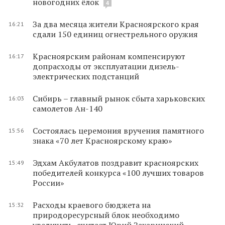
новогодних ёлок
4
За два месяца жители Красноярского края
16:21
сдали 150 единиц огнестрельного оружия
Красноярским районам компенсируют
16:17
допрасходы от эксплуатации дизель-
электрических подстанций
Сибирь – главный рынок сбыта харьковских
16:03
самолетов Ан-140
Состоялась церемония вручения памятного
15:56
знака «70 лет Красноярскому краю»
Эдхам Акбулатов поздравит красноярских
15:49
победителей конкурса «100 лучших товаров
России»
Расходы краевого бюджета на
15:32
природоресурсный блок необходимо
увеличить, считает Юрий Захаринский