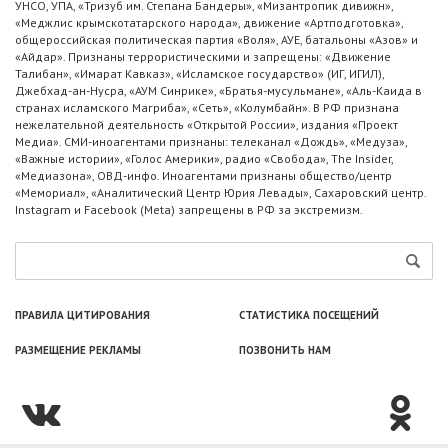
УНСО, УПА, «Тризуб им. Степана Бандеры», «Мизантропик дивижн»,
«Меджлис крымскотатарского народа», движение «Артподготовка»,
общероссийская политическая партия «Воля», АУЕ, батальоны «Азов» и
«Айдар». Признаны террористическими и запрещены: «Движение
Талибан», «Имарат Кавказ», «Исламское государство» (ИГ, ИГИЛ),
Джебхад-ан-Нусра, «АУМ Синрике», «Братья-мусульмане», «Аль-Каида в
странах исламского Магриба», «Сеть», «Колумбайн». В РФ признана
нежелательной деятельность «Открытой России», издания «Проект
Медиа». СМИ-иноагентами признаны: телеканал «Дождь», «Медуза»,
«Важные истории», «Голос Америки», радио «Свобода», The Insider,
«Медиазона», ОВД-инфо. Иноагентами признаны общество/центр
«Мемориал», «Аналитический Центр Юрия Левады», Сахаровский центр.
Instagram и Facebook (Metа) запрещены в РФ за экстремизм.
ПРАВИЛА ЦИТИРОВАНИЯ
СТАТИСТИКА ПОСЕЩЕНИЙ
РАЗМЕЩЕНИЕ РЕКЛАМЫ
ПОЗВОНИТЬ НАМ