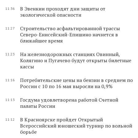
В Эвенкии проходят дни защиты от
11:36
экологической опасности
Строительство асфальтированной трассы
11:27
Северо-Енисейский-Епишино начнется в
ближайшее время
На железнодорожных станциях Овинный,
11:23
Колягино и Пугачево будут открыты билетные
кассы
Потребительские цены на бензин в среднем по
11:16
России с 10 по 16 мая выросли на 0,9%
Госдума удовлетворена работой Счетной
11:13
палаты России
В Красноярске пройдет Открытый
11:12
Всероссийский юношеский турнир по вольной
борьбе