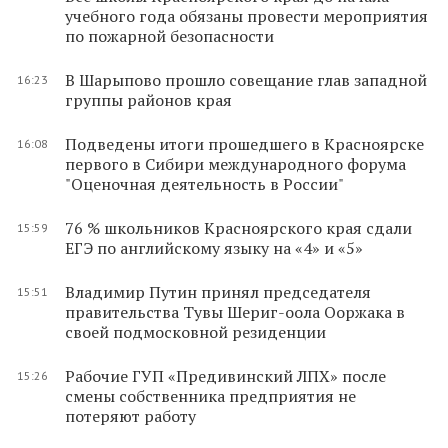
учебного года обязаны провести мероприятия
по пожарной безопасности
В Шарыпово прошло совещание глав западной
16:23
группы районов края
Подведены итоги прошедшего в Красноярске
16:08
первого в Сибири международного форума
"Оценочная деятельность в России"
76 % школьников Красноярского края сдали
15:59
ЕГЭ по английскому языку на «4» и «5»
Владимир Путин принял председателя
15:51
правительства Тувы Шериг-оола Ооржака в
своей подмосковной резиденции
Рабочие ГУП «Предивинский ЛПХ» после
15:26
смены собственника предприятия не
потеряют работу