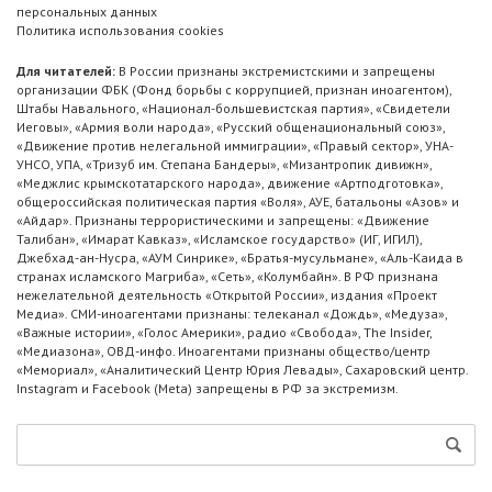
персональных данных
Политика использования cookies
Для читателей:
В России признаны экстремистскими и запрещены
организации ФБК (Фонд борьбы с коррупцией, признан иноагентом),
Штабы Навального, «Национал-большевистская партия», «Свидетели
Иеговы», «Армия воли народа», «Русский общенациональный союз»,
«Движение против нелегальной иммиграции», «Правый сектор», УНА-
УНСО, УПА, «Тризуб им. Степана Бандеры», «Мизантропик дивижн»,
«Меджлис крымскотатарского народа», движение «Артподготовка»,
общероссийская политическая партия «Воля», АУЕ, батальоны «Азов» и
«Айдар». Признаны террористическими и запрещены: «Движение
Талибан», «Имарат Кавказ», «Исламское государство» (ИГ, ИГИЛ),
Джебхад-ан-Нусра, «АУМ Синрике», «Братья-мусульмане», «Аль-Каида в
странах исламского Магриба», «Сеть», «Колумбайн». В РФ признана
нежелательной деятельность «Открытой России», издания «Проект
Медиа». СМИ-иноагентами признаны: телеканал «Дождь», «Медуза»,
«Важные истории», «Голос Америки», радио «Свобода», The Insider,
«Медиазона», ОВД-инфо. Иноагентами признаны общество/центр
«Мемориал», «Аналитический Центр Юрия Левады», Сахаровский центр.
Instagram и Facebook (Metа) запрещены в РФ за экстремизм.