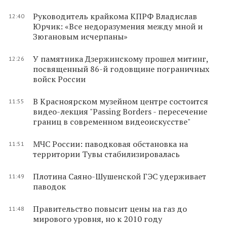
Руководитель крайкома КПРФ Владислав
12:40
Юрчик: «Все недоразумения между мной и
Зюгановым исчерпаны»
У памятника Дзержинскому прошел митинг,
12:26
посвященный 86-й годовщине пограничных
войск России
В Красноярском музейном центре состоится
11:55
видео-лекция "Passing Borders - пересечение
границ в современном видеоискусстве"
МЧС России: паводковая обстановка на
11:51
территории Тувы стабилизировалась
Плотина Саяно-Шушенской ГЭС удерживает
11:49
паводок
Правительство повысит цены на газ до
11:48
мирового уровня, но к 2010 году