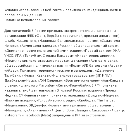
Условия использования веб-сайта и политика конфиденциальности и
персональных данных
Политика использования cookies
Для читателей:
В России признаны экстремистскими и запрещены
организации ФБК (Фонд борьбы с коррупцией, признан иноагентом),
Штабы Навального, «Национал-большевистская партия», «Свидетели
Иеговы», «Армия воли народа», «Русский общенациональный союз»,
«Движение против нелегальной иммиграции», «Правый сектор», УНА-
УНСО, УПА, «Тризуб им. Степана Бандеры», «Мизантропик дивижн»,
«Меджлис крымскотатарского народа», движение «Артподготовка»,
общероссийская политическая партия «Воля», АУЕ, батальоны «Азов» и
«Айдар». Признаны террористическими и запрещены: «Движение
Талибан», «Имарат Кавказ», «Исламское государство» (ИГ, ИГИЛ),
Джебхад-ан-Нусра, «АУМ Синрике», «Братья-мусульмане», «Аль-Каида в
странах исламского Магриба», «Сеть», «Колумбайн». В РФ признана
нежелательной деятельность «Открытой России», издания «Проект
Медиа». СМИ-иноагентами признаны: телеканал «Дождь», «Медуза»,
«Важные истории», «Голос Америки», радио «Свобода», The Insider,
«Медиазона», ОВД-инфо. Иноагентами признаны общество/центр
«Мемориал», «Аналитический Центр Юрия Левады», Сахаровский центр.
Instagram и Facebook (Metа) запрещены в РФ за экстремизм.