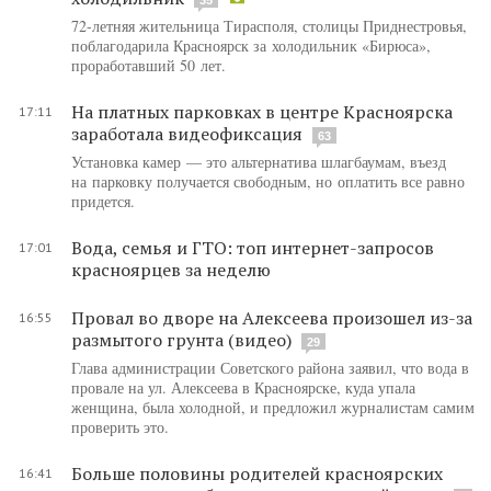
72-летняя жительница Тирасполя, столицы Приднестровья,
поблагодарила Красноярск за холодильник «Бирюса»,
проработавший 50 лет.
На платных парковках в центре Красноярска
17:11
заработала видеофиксация
63
Установка камер — это альтернатива шлагбаумам, въезд
на парковку получается свободным, но оплатить все равно
придется.
Вода, семья и ГТО: топ интернет-запросов
17:01
красноярцев за неделю
Провал во дворе на Алексеева произошел из-за
16:55
размытого грунта (видео)
29
Глава администрации Советского района заявил, что вода в
провале на ул. Алексеева в Красноярске, куда упала
женщина, была холодной, и предложил журналистам самим
проверить это.
Больше половины родителей красноярских
16:41