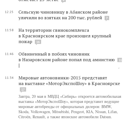
Сельскую чиновницу в Абанском районе
12:25
уличили во взятках на 200 тыс. рублей
7
На территории свинокомплекса
11:58
в Красноярском крае произошел крупный
пожар
16
Обвиненный в побоях чиновник
11:46
в Назаровском районе попал под амнистию
11
Мировые автоновинки-2015 представят
11:34
на выставке «МоторЭкспоШоу» в Красноярске
17
Завтра, 20 мая в МВДЦ «Сибирь» откроется автомобильная
выставка «МоторЭкспоШоу», которая представит ведущие
мировые автобренды от официальных дилеров: BMW,
Skoda, Volkswagen, Mitsubishi, Peugeot, КIA, Nissan, Lifan,
Citroën, Renault, а также японские автомобили Datsun.