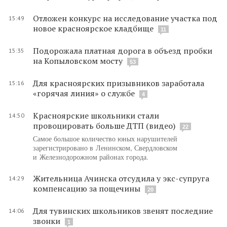
Отложен конкурс на исследование участка под
15:49
новое красноярское кладбище
11
Подорожала платная дорога в объезд пробки
15:35
на Копыловском мосту
53
Для красноярских призывников заработала
15:16
«горячая линия» о службе
4
Красноярские школьники стали
14:50
провоцировать больше ДТП (видео)
22
Самое большое количество юных нарушителей
зарегистрировано в Ленинском, Свердловском
и Железнодорожном районах города.
Жительница Ачинска отсудила у экс-супруга
14:29
компенсацию за пощечины
20
Для тувинских школьников звенят последние
14:06
звонки
1