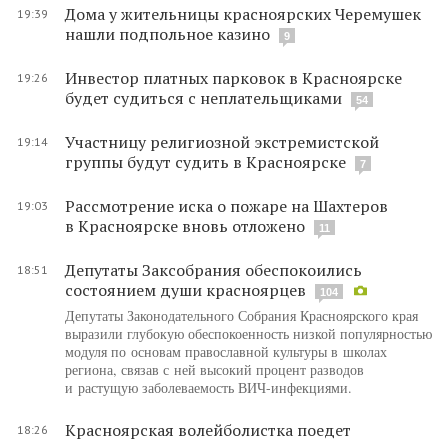
Дома у жительницы красноярских Черемушек
19:39
нашли подпольное казино
9
Инвестор платных парковок в Красноярске
19:26
будет судиться с неплательщиками
54
Участницу религиозной экстремистской
19:14
группы будут судить в Красноярске
7
Рассмотрение иска о пожаре на Шахтеров
19:03
в Красноярске вновь отложено
11
Депутаты Заксобрания обеспокоились
18:51
состоянием души красноярцев
104
Депутаты Законодательного Собрания Красноярского края
выразили глубокую обеспокоенность низкой популярностью
модуля по основам православной культуры в школах
региона, связав с ней высокий процент разводов
и растущую заболеваемость ВИЧ-инфекциями.
Красноярская волейболистка поедет
18:26