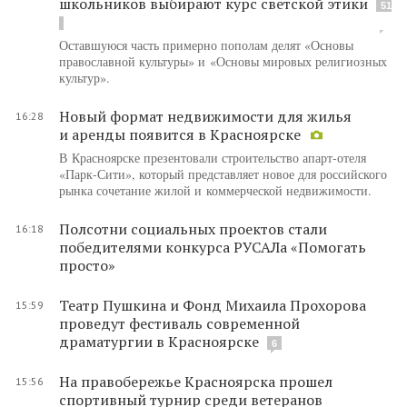
школьников выбирают курс светской этики
51
Оставшуюся часть примерно пополам делят «Основы
православной культуры» и «Основы мировых религиозных
культур».
Новый формат недвижимости для жилья
16:28
и аренды появится в Красноярске
В Красноярске презентовали строительство апарт-отеля
«Парк-Сити», который представляет новое для российского
рынка сочетание жилой и коммерческой недвижимости.
Полсотни социальных проектов стали
16:18
победителями конкурса РУСАЛа «Помогать
просто»
Театр Пушкина и Фонд Михаила Прохорова
15:59
проведут фестиваль современной
драматургии в Красноярске
6
На правобережье Красноярска прошел
15:56
спортивный турнир среди ветеранов