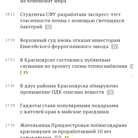
на чемпионат мира
Студентка СФУ разработала экспресс-тест
18:11
токсичности почвы с помощью светящихся
бактерий
12
Верховный суд вновь отказал инвесторам
17:59
Енисейского ферросплавного завода
27
В Красноярске состоялись публичные
17:52
слушания по проекту схемы теплоснабжения
4
В двух районах Красноярска обнаружено
17:41
превышение ПДК опасных веществ
18
Гаджеты стали популярными подарками
17:30
у жителей края в майские праздники
Жительница Приднестровья поблагодарила
17:16
красноярцев за проработавший 50 лет
холодильник
35