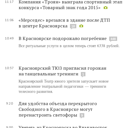
Компания «Троян» выиграла спортивный этап
11:17
конкурса «Товарный знак года 2015»
«Мерседес» врезался в здание после ДТП
11:06
в центре Красноярска
18
В Красноярске подорожало погребение
10:49
448
Все ритуальные услуги в целом теперь стоят 6338 рублей.
Красноярский ТЮЗ пригласил горожан
10:37
на танцевальные тренинги
1
Красноярский Театр юного зрителя запускает новое
направление театральной педагогики — тренинги
телесного развития.
Для удобства объезда перекрытого
9:20
Свободного в Красноярске могут
перенастроить светофоры
9
Улететь из Красноярска во Владивосток
9:00