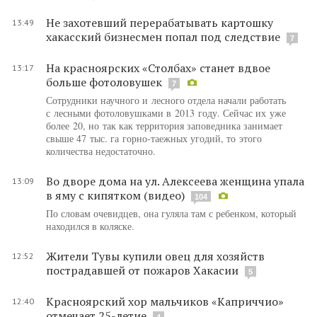
Не захотевший перерабатывать картошку
13:49
хакасский бизнесмен попал под следствие
7
На красноярских «Столбах» станет вдвое
13:17
больше фотоловушек
7
Сотрудники научного и лесного отдела начали работать
с лесными фотоловушками в 2013 году. Сейчас их уже
более 20, но так как территория заповедника занимает
свыше 47 тыс. га горно-таежных угодий, то этого
количества недостаточно.
Во дворе дома на ул. Алексеева женщина упала
13:09
в яму с кипятком (видео)
104
По словам очевидцев, она гуляла там с ребенком, который
находился в коляске.
Жители Тувы купили овец для хозяйств
12:52
пострадавшей от пожаров Хакасии
5
Красноярский хор мальчиков «Каприччио»
12:40
отмечает 25-летие
4