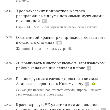
в школу.
Трое хакасских подростков жестоко
10:41
расправились с двумя пожилыми мужчинами
и женщиной
23
Парни 14, 16 и 17 лет зарезали жителей села Таштып.
Отзывчивой красноярке пришлось доказывать
10:28
в суде, что она жива
19
Женщина 4 года числилась умершей.
«Выращивать ничего нельзя»: в Партизанском
10:26
районе канализацию сливали в поле
9
Реконструкция железнодорожного вокзала
10:20
Ачинска завершится к Новому году
9
Сейчас для пассажиров открыта отремонтированная часть
зала ожидания на втором этаже.
Красноярскую УК уличили в самовольном
10:03
начислении платы за коммунальные услуги
15