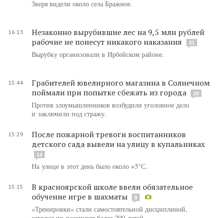
Зверя видели около села Бражное.
Незаконно вырубившие лес на 9,5 млн рублей
16:13
рабочие не понесут никакого наказания
31
Вырубку организовали в Ирбейском районе.
Грабителей ювелирного магазина в Солнечном
15:44
поймали при попытке сбежать из города
20
Против злоумышленников возбудили уголовное дело
и заключили под стражу.
После пожарной тревоги воспитанников
15:29
детского сада вывели на улицу в купальниках
14
На улице в этот день было около +5°С.
В красноярской школе ввели обязательное
15:15
обучение игре в шахматы
8
«Тренировки» стали самостоятельной дисциплиной,
сегодня их посещают более 200 детей.