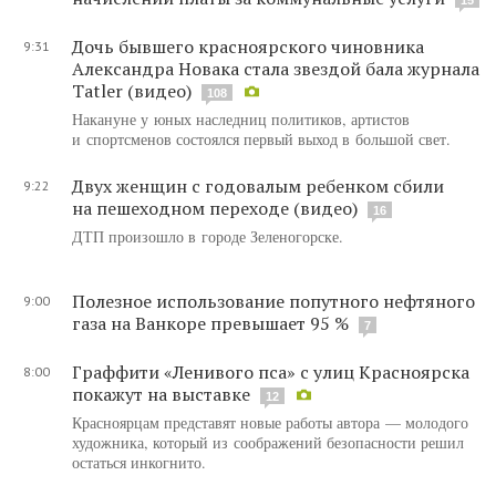
Дочь бывшего красноярского чиновника
9:31
Александра Новака стала звездой бала журнала
Tatler (видео)
108
Накануне у юных наследниц политиков, артистов
и спортсменов состоялся первый выход в большой свет.
Двух женщин с годовалым ребенком сбили
9:22
на пешеходном переходе (видео)
16
ДТП произошло в городе Зеленогорске.
Полезное использование попутного нефтяного
9:00
газа на Ванкоре превышает 95 %
7
Граффити «Ленивого пса» с улиц Красноярска
8:00
покажут на выставке
12
Красноярцам представят новые работы автора — молодого
художника, который из соображений безопасности решил
остаться инкогнито.