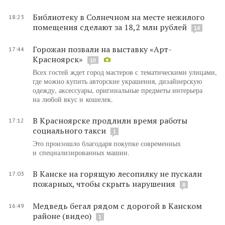
Библиотеку в Солнечном на месте нежилого
18:23
помещения сделают за 18,2 млн рублей
14
Горожан позвали на выставку «Арт-
17:44
Красноярск»
10
Всех гостей ждет город мастеров с тематическими улицами,
где можно купить авторские украшения, дизайнерскую
одежду, аксессуары, оригинальные предметы интерьера
на любой вкус и кошелек.
В Красноярске продлили время работы
17:12
социального такси
1
Это произошло благодаря покупке современных
и специализированных машин.
В Канске на горящую лесопилку не пускали
17:03
пожарных, чтобы скрыть нарушения
8
Медведь бегал рядом с дорогой в Канском
16:49
районе (видео)
1