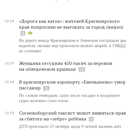
«Дорога как каток»: жителей Красноярского
12:16
края попросили не выезжать за город (видео)
8
На дороге между Красноярском и Ачинском пострадали два
водителя, сколько еще произошло мелких аварий, в ГИБДД
не уточняют.
Женщина отсудила 450 тысяч за перелом
11:25
на обледенелом крыльце
13
В красноярском аэропорту «Емельяново» умер
11:14
пассажир
11
По словам очевидцев, сразу после посадки в воздушное
судно мужчине стало плохо.
Сосновоборский таксист может лишиться прав
11:13
за сбитого на «зебре» ребёнка
5
ДТП произошло 23 октября, когда 9-летний мальчик шёл