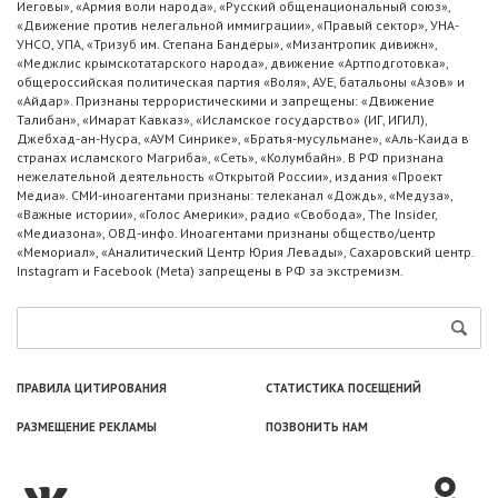
Иеговы», «Армия воли народа», «Русский общенациональный союз»,
«Движение против нелегальной иммиграции», «Правый сектор», УНА-
УНСО, УПА, «Тризуб им. Степана Бандеры», «Мизантропик дивижн»,
«Меджлис крымскотатарского народа», движение «Артподготовка»,
общероссийская политическая партия «Воля», АУЕ, батальоны «Азов» и
«Айдар». Признаны террористическими и запрещены: «Движение
Талибан», «Имарат Кавказ», «Исламское государство» (ИГ, ИГИЛ),
Джебхад-ан-Нусра, «АУМ Синрике», «Братья-мусульмане», «Аль-Каида в
странах исламского Магриба», «Сеть», «Колумбайн». В РФ признана
нежелательной деятельность «Открытой России», издания «Проект
Медиа». СМИ-иноагентами признаны: телеканал «Дождь», «Медуза»,
«Важные истории», «Голос Америки», радио «Свобода», The Insider,
«Медиазона», ОВД-инфо. Иноагентами признаны общество/центр
«Мемориал», «Аналитический Центр Юрия Левады», Сахаровский центр.
Instagram и Facebook (Metа) запрещены в РФ за экстремизм.
ПРАВИЛА ЦИТИРОВАНИЯ
СТАТИСТИКА ПОСЕЩЕНИЙ
РАЗМЕЩЕНИЕ РЕКЛАМЫ
ПОЗВОНИТЬ НАМ