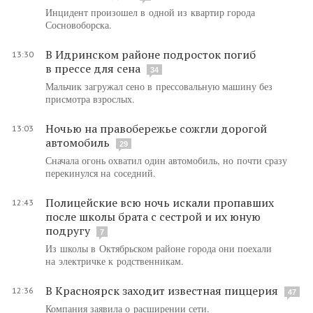
Инцидент произошел в одной из квартир города
Сосновоборска.
В Идринском районе подросток погиб
13:30
в прессе для сена
34
Мальчик загружал сено в прессовальную машину без
присмотра взрослых.
Ночью на правобережье сожгли дорогой
13:03
автомобиль
29
Сначала огонь охватил один автомобиль, но почти сразу
перекинулся на соседний.
Полицейские всю ночь искали пропавших
12:43
после школы брата с сестрой и их юную
подругу
7
Из школы в Октябрьском районе города они поехали
на электричке к родственникам.
В Красноярск заходит известная пиццерия
12:36
47
Компания заявила о расширении сети.