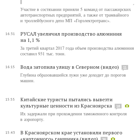
Участие в состязании приняли 5 команд от пассажирских
автотранспортных предприятий, а также от трамвайного
и троллейбусного депо МП «Горэлектротранс».
РУСАЛ увеличил производство алюминия
16:31
на 1,1 %
За третий квартал 2017 года объем производства алюминия
составил 931 тыс. тонн.
Вода затопила улицу в Северном (видео)
16:15
11
Глубина образовавшейся лужи уже доходит до порогов
машин.
Китайские туристы пытались вывезти
15:55
культурные ценности из Красноярска
18
Их задержали при прохождении таможенного контроля
в аэропорту.
В Красноярском крае установили первого
15:43
«картонного» гаишника (видео)
36