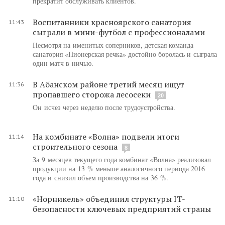
прекратит обслуживать клиентов.
Воспитанники красноярского санатория
11:43
сыграли в мини-футбол с профессионалами
Несмотря на именитых соперников, детская команда
санатория «Пионерская речка» достойно боролась и сыграла
один матч в ничью.
В Абанском районе третий месяц ищут
11:36
пропавшего сторожа лесосеки
20
Он исчез через неделю после трудоустройства.
На комбинате «Волна» подвели итоги
11:14
строительного сезона
8
За 9 месяцев текущего года комбинат «Волна» реализовал
продукции на 13 % меньше аналогичного периода 2016
года и снизил объем производства на 36 %.
«Норникель» объединил структуры IT-
11:10
безопасности ключевых предприятий страны