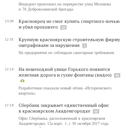
Инцидент произошел на перекрестке улиц Молокова
и 78 Добровольческой бригады.
Красноярец не смог купить спиртного ночью
13:09
и убил прохожего
32
Крупную красноярскую строительную фирму
12:35
оштрафовали за нарушения
3
На предприятии не соблюдали санитарные требования.
На пешеходной улице Горького появится
12:24
железная дорога и сухие фонтаны (видео)
46
Разработчики показали новый облик «Исторического
квартала».
Сбербанк закрывает единственный офис
12:18
в красноярском Академгородке
50
Офис Сбербанка, расположенный в красноярском
Академгородке, 12а корп. 1, с 30 октября 2017 года