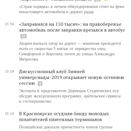
«Страж порядка» в летнем обмундировании стоит на фоне
ненастоящего автомобиля и держит радар.
«Заправился на 150 тысяч»: на правобережье
15:34
автомобиль после заправки врезался в автобус
11
Авария вызвала затор на дороге — машинам приходится
ехать со скоростью 5 км/час от перекрестка улиц
Семафорной и Королева, почти до улицы Александра
Матросова.
Дискуссионный клуб Зимней
15:18
универсиады-2019 открывает новую осеннюю
сессию
4
Эксперты и представители Дирекции Студенческих игр
обсудят экскурсионную программу, зрительские сервисы
и гостеприимство.
В Красноярске осудили банду молодых
15:14
похитителей платежных терминалов
Полицейские доказали причастность членов группы