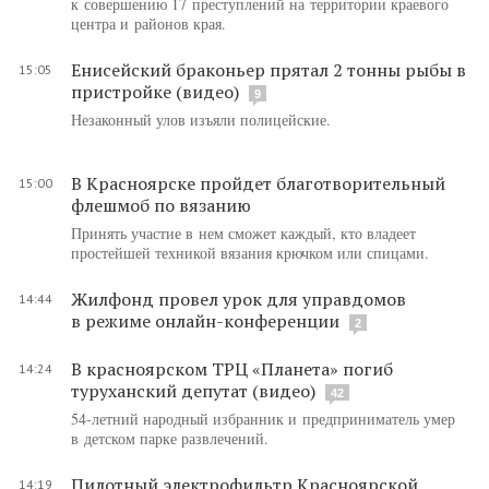
к совершению 17 преступлений на территории краевого
центра и районов края.
Енисейский браконьер прятал 2 тонны рыбы в
15:05
пристройке (видео)
9
Незаконный улов изъяли полицейские.
В Красноярске пройдет благотворительный
15:00
флешмоб по вязанию
Принять участие в нем сможет каждый, кто владеет
простейшей техникой вязания крючком или спицами.
Жилфонд провел урок для управдомов
14:44
в режиме онлайн-конференции
2
В красноярском ТРЦ «Планета» погиб
14:24
туруханский депутат (видео)
42
54-летний народный избранник и предприниматель умер
в детском парке развлечений.
Пилотный электрофильтр Красноярской
14:19