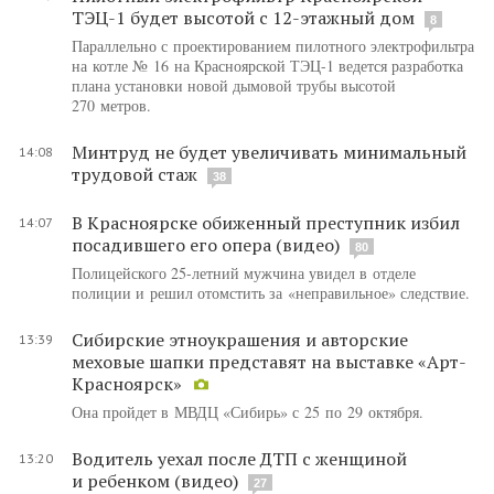
ТЭЦ-1 будет высотой с 12-этажный дом
8
Параллельно с проектированием пилотного электрофильтра
на котле № 16 на Красноярской ТЭЦ-1 ведется разработка
плана установки новой дымовой трубы высотой
270 метров.
Минтруд не будет увеличивать минимальный
14:08
трудовой стаж
38
В Красноярске обиженный преступник избил
14:07
посадившего его опера (видео)
80
Полицейского 25-летний мужчина увидел в отделе
полиции и решил отомстить за «неправильное» следствие.
Сибирские этноукрашения и авторские
13:39
меховые шапки представят на выставке «Арт-
Красноярск»
Она пройдет в МВДЦ «Сибирь» с 25 по 29 октября.
Водитель уехал после ДТП с женщиной
13:20
и ребенком (видео)
27