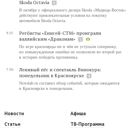
Skoda Octavia
2
В октябре у официального дилера Skoda «Медведь-Восток»
действуют привлекательные условия на покупку
автомобиля Skoda Octavia.
Регбисты «Енисей-СТМ» проиграли
9:25
валлийским «Драконам»
1
По игре красноярцы ни в чём не уступали сопернику,
но невынужденные ошибки не позволили во второй раз
в истории победить противника.
Ленивый пёс и спектакль Винокура:
7:30
понедельник в Красноярске
4
Newslab.ru составил обзор событий, которые ожидаются
в Красноярске в понедельник.
Новости
Афиша
Статьи
ТВ-Программа