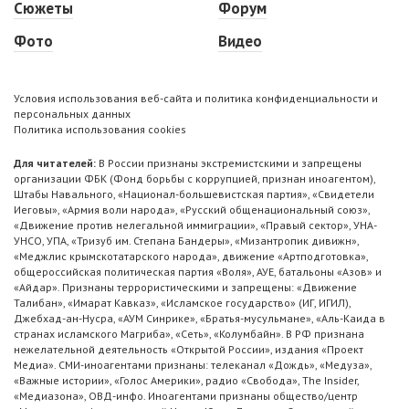
Сюжеты
Форум
Фото
Видео
Условия использования веб-сайта и политика конфиденциальности и
персональных данных
Политика использования cookies
Для читателей:
В России признаны экстремистскими и запрещены
организации ФБК (Фонд борьбы с коррупцией, признан иноагентом),
Штабы Навального, «Национал-большевистская партия», «Свидетели
Иеговы», «Армия воли народа», «Русский общенациональный союз»,
«Движение против нелегальной иммиграции», «Правый сектор», УНА-
УНСО, УПА, «Тризуб им. Степана Бандеры», «Мизантропик дивижн»,
«Меджлис крымскотатарского народа», движение «Артподготовка»,
общероссийская политическая партия «Воля», АУЕ, батальоны «Азов» и
«Айдар». Признаны террористическими и запрещены: «Движение
Талибан», «Имарат Кавказ», «Исламское государство» (ИГ, ИГИЛ),
Джебхад-ан-Нусра, «АУМ Синрике», «Братья-мусульмане», «Аль-Каида в
странах исламского Магриба», «Сеть», «Колумбайн». В РФ признана
нежелательной деятельность «Открытой России», издания «Проект
Медиа». СМИ-иноагентами признаны: телеканал «Дождь», «Медуза»,
«Важные истории», «Голос Америки», радио «Свобода», The Insider,
«Медиазона», ОВД-инфо. Иноагентами признаны общество/центр