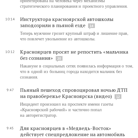
ориентирована на человека через механизмы
стратегического планирования и проектного управления.
Инструктора красноярской автошколы
10:14
заподозрили в пьяной езде
14
Теперь мужчине грозит крупный штраф и лишение прав,
что повлечет увольнение из автошколы.
Красноярцев просят не репостить «мальчика
10:12
без сознания»
20
Накануне в социальных сетях появилась информация о том,
что в одной из больниц города находится мальчик без
сознания.
Пьяный пешеход спровоцировал ночью ДТП
9:47
на правобережье Красноярска (видео)
12
Инцидент произошел на проспекте имени газеты
«Красноярский рабочий» и частично попал
на авторегистратор.
Для красноярцев в «Медведь-Восток»
9:45
действует спецпредложение на автомобиль