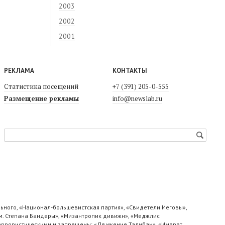
2003
2002
2001
РЕКЛАМА
КОНТАКТЫ
Статистика посещений
+7 (391) 205-0-555
Размещение рекламы
info@newslab.ru
ьного, «Национал-большевистская партия», «Свидетели Иеговы»,
м. Степана Бандеры», «Мизантропик дивижн», «Меджлис
 террористическими и запрещены: «Движение Талибан», «Имарат