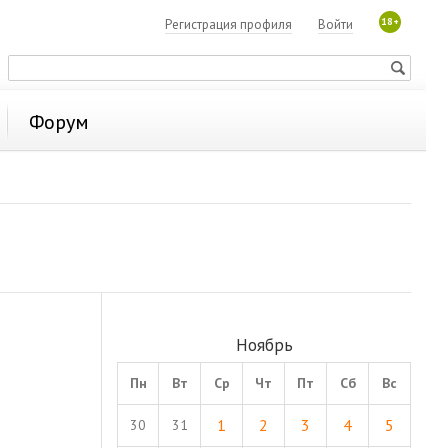
18+
Регистрация профиля
Войти
Форум
Ноябрь
Пн
Вт
Ср
Чт
Пт
Сб
Вс
1
2
3
4
5
30
31