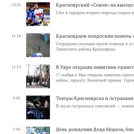
Красноярский «Сокол» на выезде
13:25
Счет в середине второго периода открыл
Красноярцев попросили помочь о
12:18
Сотрудники полиции просят помощи в уст
Ленинского района Красноярска.
В Уяре открыли памятник единс
11:53
17 ноября в Уяре открыли памятник единс
войны, лауреату Ленинской премии, Геро
Театры Красноярска и Астрахан
9:00
В числе гастрольных спектаклей — номин
День рождения Деда Мороза, бло
7:34