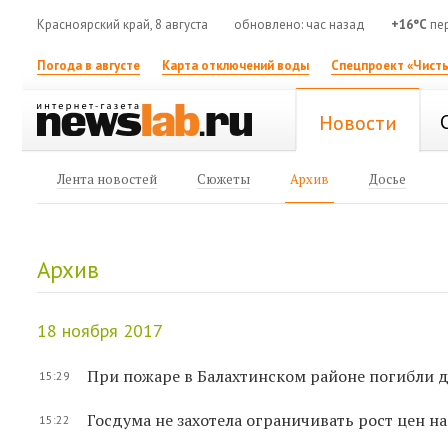
Красноярский край, 8 августа
обновлено: час назад
+16°C
пе
Погода в августе
Карта отключений воды
Спецпроект «Чисты
Новости
Лента новостей
Сюжеты
Архив
Досье
Архив
18 ноября 2017
При пожаре в Балахтинском районе погибли д
15:29
Госдума не захотела ограничивать рост цен н
15:22