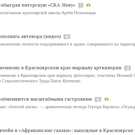
 обыграл питерскую «СКА-Неву»
1
 воспитанник красноярской школы Артём Потылицын.
познать автовора (видео)
89
ановлении личности подозреваемого в краже, совершенного на террито
твенному в Красноярском крае маршалу артиллерии
35
твенному в Красноярском крае маршалу артиллерии, участнику Великой 
ю Социалистического Труда Павлу Кулешову.
и обменяются масштабными гастролями
22
ант «Золотой маски» — драматическая легенда Гектора Берлиоза «Осужд
кчейн и «Африканские сказки»: выходные в Красноярске