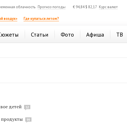
ременная облачность
Прогноз погоды
€
94,84
$
82,17
Курс валют
й воздух»
Где купаться летом?
Сюжеты
Статьи
Фото
Афиша
ТВ
вое детей
12
а продукты
99