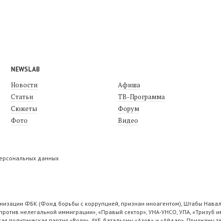
NEWSLAB
Новости
Афиша
Статьи
ТВ-Программа
Сюжеты
Форум
Фото
Видео
персональных данных
низации ФБК (Фонд борьбы с коррупцией, признан иноагентом), Штабы Навал
ротив нелегальной иммиграции», «Правый сектор», УНА-УНСО, УПА, «Тризуб и
ая политическая партия «Воля», АУЕ, батальоны «Азов» и «Айдар». Признаны