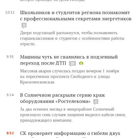
Школьников и студентов региона познакомят
10:11
с профессиональными секретами энергетиков
9
Двери подстанций распахнутся, чтобы познакомить
старшеклассников и студентов с особенностями работы
отрасли.
Машины чуть не свалились в подземный
9:35
переход после ДТП
28
Массовая авария случилась поздно вечером 1 ноября
на пересечении проспекта Свободного и улицы
Красномосковская.
В Солнечном раскрыли серию краж
9:24
оборудования «Ростелекома»
4
За два осенних месяца в микрорайоне Солнечный
произошло семь случаев хищения медного кабеля связи,
принадлежащего компании.
СК проверяет информацию о гибели двух
8:52