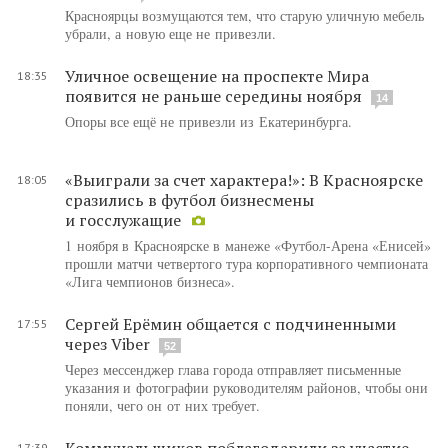
Красноярцы возмущаются тем, что старую уличную мебель
убрали, а новую еще не привезли.
Уличное освещение на проспекте Мира
18:35
появится не раньше середины ноября
14
Опоры все ещё не привезли из Екатеринбурга.
«Выиграли за счет характера!»: В Красноярске
18:05
сразились в футбол бизнесмены
и госслужащие
1 ноября в Красноярске в манеже «Футбол-Арена «Енисей»
прошли матчи четвертого тура корпоративного чемпионата
«Лига чемпионов бизнеса».
Сергей Ерёмин общается с подчиненными
17:55
через Viber
52
Через мессенджер глава города отправляет письменные
указания и фотографии руководителям районов, чтобы они
поняли, чего он от них требует.
Коммунальщиков поблагодарили за участие
17:39