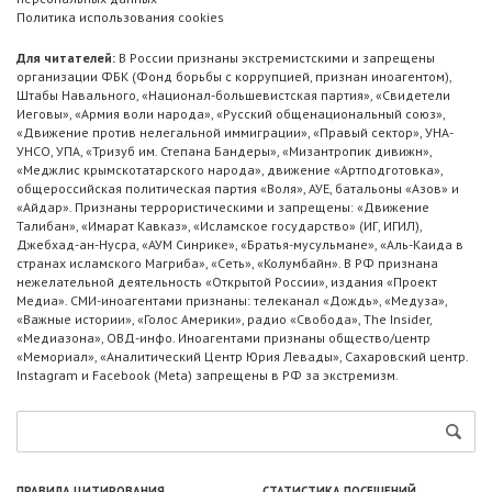
Политика использования cookies
Для читателей:
В России признаны экстремистскими и запрещены
организации ФБК (Фонд борьбы с коррупцией, признан иноагентом),
Штабы Навального, «Национал-большевистская партия», «Свидетели
Иеговы», «Армия воли народа», «Русский общенациональный союз»,
«Движение против нелегальной иммиграции», «Правый сектор», УНА-
УНСО, УПА, «Тризуб им. Степана Бандеры», «Мизантропик дивижн»,
«Меджлис крымскотатарского народа», движение «Артподготовка»,
общероссийская политическая партия «Воля», АУЕ, батальоны «Азов» и
«Айдар». Признаны террористическими и запрещены: «Движение
Талибан», «Имарат Кавказ», «Исламское государство» (ИГ, ИГИЛ),
Джебхад-ан-Нусра, «АУМ Синрике», «Братья-мусульмане», «Аль-Каида в
странах исламского Магриба», «Сеть», «Колумбайн». В РФ признана
нежелательной деятельность «Открытой России», издания «Проект
Медиа». СМИ-иноагентами признаны: телеканал «Дождь», «Медуза»,
«Важные истории», «Голос Америки», радио «Свобода», The Insider,
«Медиазона», ОВД-инфо. Иноагентами признаны общество/центр
«Мемориал», «Аналитический Центр Юрия Левады», Сахаровский центр.
Instagram и Facebook (Metа) запрещены в РФ за экстремизм.
ПРАВИЛА ЦИТИРОВАНИЯ
СТАТИСТИКА ПОСЕЩЕНИЙ