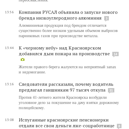
Компания РУСАЛ объявила о запуске нового
13:56
бренда низкоуглеродного алюминия
3
Алюминиевая продукция под брендом отличается
существенно более низким удельным объемом выбросов
парниковых газов при производстве металла.
К «черному небу» над Красноярском
13:44
добавился дым пожара на производстве
14
Жители правого берега жалуются на неприятный запах
и недомогание.
Следователи рассказали, почему водитель
13:16
предлагал гаишникам 97 тысяч откупа
31
Против 41-летнего жителя Красноярска возбудили
уголовное дело за покушение на дачу взятки дорожному
полицейскому.
Испуганные красноярские пенсионерки
13:08
отдали все свои деньги лже-соцработнице
8