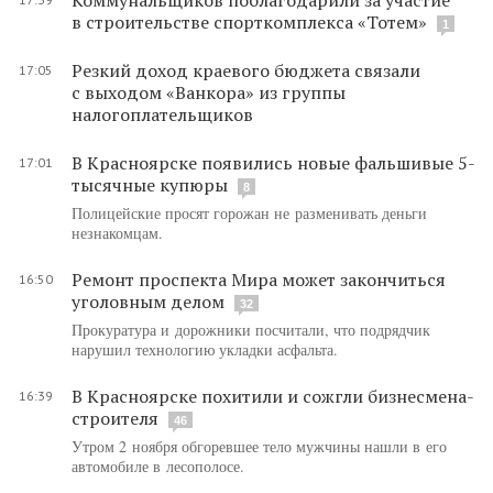
в строительстве спорткомплекса «Тотем»
1
Резкий доход краевого бюджета связали
17:05
с выходом «Ванкора» из группы
налогоплательщиков
В Красноярске появились новые фальшивые 5-
17:01
тысячные купюры
8
Полицейские просят горожан не разменивать деньги
незнакомцам.
Ремонт проспекта Мира может закончиться
16:50
уголовным делом
32
Прокуратура и дорожники посчитали, что подрядчик
нарушил технологию укладки асфальта.
В Красноярске похитили и сожгли бизнесмена-
16:39
строителя
46
Утром 2 ноября обгоревшее тело мужчины нашли в его
автомобиле в лесополосе.