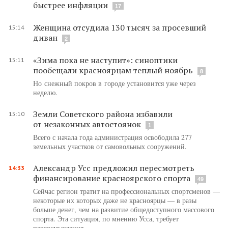
быстрее инфляции
17
Женщина отсудила 130 тысяч за просевший
15:14
диван
2
«Зима пока не наступит»: синоптики
15:11
пообещали красноярцам теплый ноябрь
8
Но снежный покров в городе установится уже через
неделю.
Земли Советского района избавили
15:10
от незаконных автостоянок
1
Всего с начала года администрация освободила 277
земельных участков от самовольных сооружений.
Александр Усс предложил пересмотреть
14:33
финансирование красноярского спорта
49
Сейчас регион тратит на профессиональных спортсменов —
некоторые их которых даже не красноярцы — в разы
больше денег, чем на развитие общедоступного массового
спорта. Эта ситуация, по мнению Усса, требует
переосмысления.