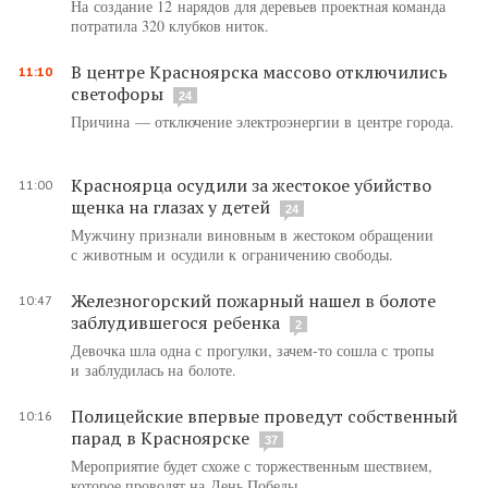
На создание 12 нарядов для деревьев проектная команда
потратила 320 клубков ниток.
В центре Красноярска массово отключились
11:10
светофоры
24
Причина — отключение электроэнергии в центре города.
Красноярца осудили за жестокое убийство
11:00
щенка на глазах у детей
24
Мужчину признали виновным в жестоком обращении
с животным и осудили к ограничению свободы.
Железногорский пожарный нашел в болоте
10:47
заблудившегося ребенка
2
Девочка шла одна с прогулки, зачем-то сошла с тропы
и заблудилась на болоте.
Полицейские впервые проведут собственный
10:16
парад в Красноярске
37
Мероприятие будет схоже с торжественным шествием,
которое проводят на День Победы.