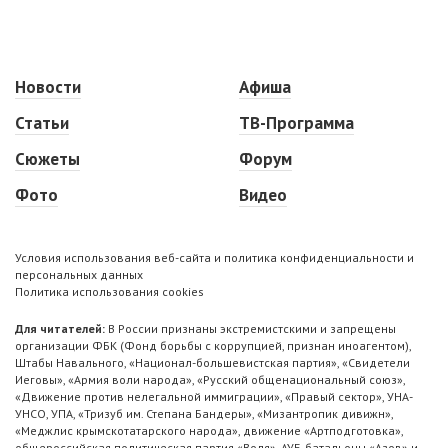
Новости
Афиша
Статьи
ТВ-Программа
Сюжеты
Форум
Фото
Видео
Условия использования веб-сайта и политика конфиденциальности и
персональных данных
Политика использования cookies
Для читателей:
В России признаны экстремистскими и запрещены
организации ФБК (Фонд борьбы с коррупцией, признан иноагентом),
Штабы Навального, «Национал-большевистская партия», «Свидетели
Иеговы», «Армия воли народа», «Русский общенациональный союз»,
«Движение против нелегальной иммиграции», «Правый сектор», УНА-
УНСО, УПА, «Тризуб им. Степана Бандеры», «Мизантропик дивижн»,
«Меджлис крымскотатарского народа», движение «Артподготовка»,
общероссийская политическая партия «Воля», АУЕ, батальоны «Азов» и