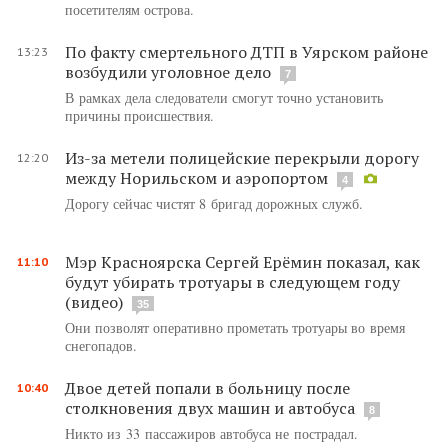
посетителям острова.
По факту смертельного ДТП в Уярском районе
13:23
возбудили уголовное дело
7
В рамках дела следователи смогут точно установить
причины происшествия.
Из-за метели полицейские перекрыли дорогу
12:20
между Норильском и аэропортом
4
Дорогу сейчас чистят 8 бригад дорожных служб.
Мэр Красноярска Сергей Ерёмин показал, как
11:10
будут убирать тротуары в следующем году
(видео)
35
Они позволят оперативно прометать тротуары во время
снегопадов.
Двое детей попали в больницу после
10:40
столкновения двух машин и автобуса
8
Никто из 33 пассажиров автобуса не пострадал.