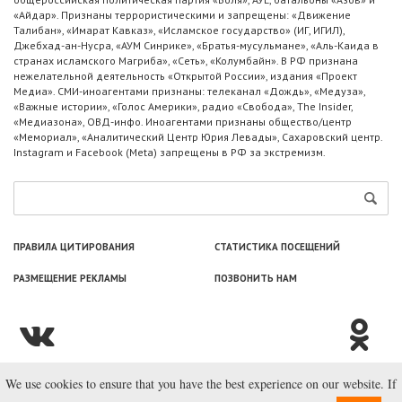
«Айдар». Признаны террористическими и запрещены: «Движение
Талибан», «Имарат Кавказ», «Исламское государство» (ИГ, ИГИЛ),
Джебхад-ан-Нусра, «АУМ Синрике», «Братья-мусульмане», «Аль-Каида в
странах исламского Магриба», «Сеть», «Колумбайн». В РФ признана
нежелательной деятельность «Открытой России», издания «Проект
Медиа». СМИ-иноагентами признаны: телеканал «Дождь», «Медуза»,
«Важные истории», «Голос Америки», радио «Свобода», The Insider,
«Медиазона», ОВД-инфо. Иноагентами признаны общество/центр
«Мемориал», «Аналитический Центр Юрия Левады», Сахаровский центр.
Instagram и Facebook (Metа) запрещены в РФ за экстремизм.
ПРАВИЛА ЦИТИРОВАНИЯ
СТАТИСТИКА ПОСЕЩЕНИЙ
РАЗМЕЩЕНИЕ РЕКЛАМЫ
ПОЗВОНИТЬ НАМ
We use cookies to ensure that you have the best experience on our website. If
© ООО «Лаборатория Новоcтей», 2003—2026.