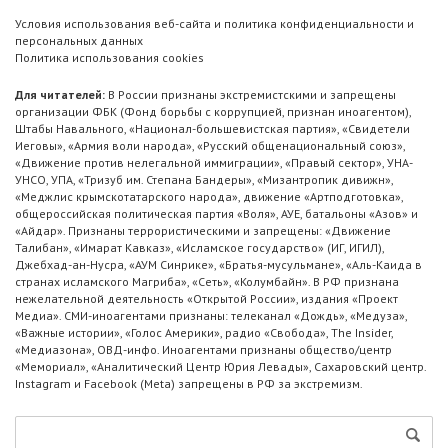
Условия использования веб-сайта и политика конфиденциальности и
персональных данных
Политика использования cookies
Для читателей:
В России признаны экстремистскими и запрещены
организации ФБК (Фонд борьбы с коррупцией, признан иноагентом),
Штабы Навального, «Национал-большевистская партия», «Свидетели
Иеговы», «Армия воли народа», «Русский общенациональный союз»,
«Движение против нелегальной иммиграции», «Правый сектор», УНА-
УНСО, УПА, «Тризуб им. Степана Бандеры», «Мизантропик дивижн»,
«Меджлис крымскотатарского народа», движение «Артподготовка»,
общероссийская политическая партия «Воля», АУЕ, батальоны «Азов» и
«Айдар». Признаны террористическими и запрещены: «Движение
Талибан», «Имарат Кавказ», «Исламское государство» (ИГ, ИГИЛ),
Джебхад-ан-Нусра, «АУМ Синрике», «Братья-мусульмане», «Аль-Каида в
странах исламского Магриба», «Сеть», «Колумбайн». В РФ признана
нежелательной деятельность «Открытой России», издания «Проект
Медиа». СМИ-иноагентами признаны: телеканал «Дождь», «Медуза»,
«Важные истории», «Голос Америки», радио «Свобода», The Insider,
«Медиазона», ОВД-инфо. Иноагентами признаны общество/центр
«Мемориал», «Аналитический Центр Юрия Левады», Сахаровский центр.
Instagram и Facebook (Metа) запрещены в РФ за экстремизм.