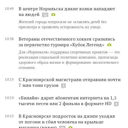
В центре Норильска дикие волки нападают
10:49
на людей
12
Жителей города попросили не оставлять детей без
присмотра и проявлять осторожность на улице.
Ветераны отечественного хоккея сразились
10:38
за первенство турнира «Кубок Легенд»
Для «Норникеля» поддержка спортивных проектов — это
реализация социальной политики компании, пропаганда
здорового образа жизни и формирование экологического
сознания.
С Красноярской магистрали отправили почти
10:23
7 млн тонн грузов
3
«Билайн» дарит абонентам интернета на 1,5
10:20
тысячи песен или 2 фильма в формате HD
9
В Красноярске подросток на джипе уходил
10:13
от погони и сбил человека на крыльце
магазина (видео)
59