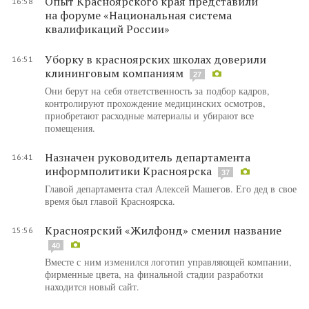
Опыт Красноярского края представили
16:58
на форуме «Национальная система
квалификаций России»
Уборку в красноярских школах доверили
16:51
клининговым компаниям
27
Они берут на себя ответственность за подбор кадров,
контролируют прохождение медицинских осмотров,
приобретают расходные материалы и убирают все
помещения.
Назначен руководитель департамента
16:41
информполитики Красноярска
37
Главой департамента стал Алексей Машегов. Его дед в свое
время был главой Красноярска.
Красноярский «Жилфонд» сменил название
15:56
40
Вместе с ним изменился логотип управляющей компании,
фирменные цвета, на финальной стадии разработки
находится новый сайт.