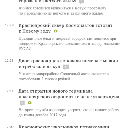
горожан из ветхого жилья
5
Ачинск готовится включиться в новую программу
по переселению из ветхого и аварийного жилья.
Красноярский сквер Космонавтов готовят
12:28
к Новому году
Праздничные ёлки и ледовый городок там появятся при
поддержке Красноярского алюминиевого завода компании
РУСАЛ.
Двое красноярцев воровали номера с машин
12:25
и требовали выкуп
27
У жителя микрорайона Солнечный автовымогатели
потребовали 2 тысячи рублей.
Дата открытия нового терминала
12:14
красноярского аэропорта еще не утверждена
8
Но пресс-служба аэропорта уверяет, что он начнет работу
до конца декабря 2017 года
Красноярских школьников познакомили
12:09