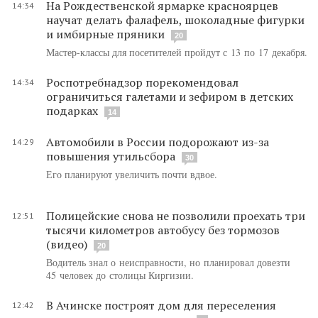
На Рождественской ярмарке красноярцев
14:34
научат делать фалафель, шоколадные фигурки
и имбирные пряники
20
Мастер-классы для посетителей пройдут с 13 по 17 декабря.
Роспотребнадзор порекомендовал
14:34
ограничиться галетами и зефиром в детских
подарках
14
Автомобили в России подорожают из-за
14:29
повышения утильсбора
30
Его планируют увеличить почти вдвое.
Полицейские снова не позволили проехать три
12:51
тысячи километров автобусу без тормозов
(видео)
20
Водитель знал о неисправности, но планировал довезти
45 человек до столицы Киргизии.
В Ачинске построят дом для переселения
12:42