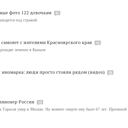
ные фото 122 девочкам
41
аходится под стражей.
л самолет с жителями Красноярского края
24
роходят лечение в Кызыле
я иномарка: люди просто стояли рядом (видео)
28
ллионер России
10
Тарасов умер в Москве. На момент смерти ему было 67 лет. Причиной 