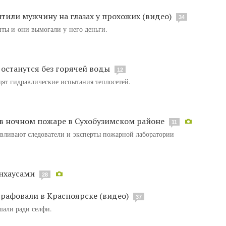
тили мужчину на глазах у прохожих (видео)
34
иты и они вымогали у него деньги.
останутся без горячей воды
12
ят гидравлические испытания теплосетей.
 в ночном пожаре в Сухобузимском районе
11
авливают следователи и эксперты пожарной лаборатории
нхаусами
28
рафовали в Красноярске (видео)
37
ушали ради селфи.