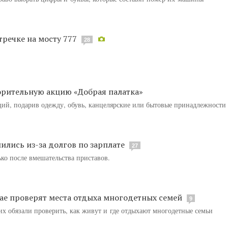
тречке на мосту 777
28
орительную акцию «Добрая палатка»
ий, подарив одежду, обувь, канцелярские или бытовые принадлежности
ились из-за долгов по зарплате
27
ько после вмешательства приставов.
ае проверят места отдыха многодетных семей
9
х обязали проверить, как живут и где отдыхают многодетные семьи