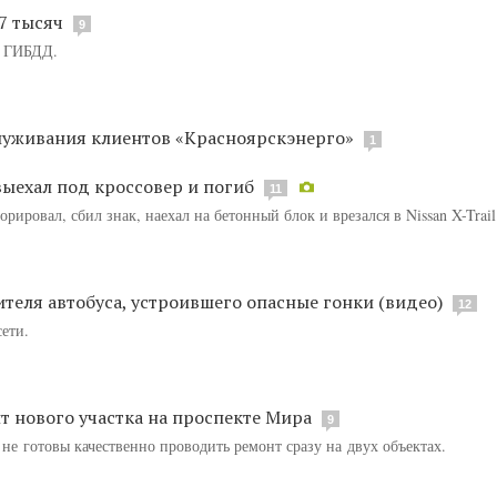
7 тысяч
9
т ГИБДД.
служивания клиентов «Красноярскэнерго»
1
ыехал под кроссовер и погиб
11
ировал, сбил знак, наехал на бетонный блок и врезался в Nissan X-Trail
теля автобуса, устроившего опасные гонки (видео)
12
ети.
т нового участка на проспекте Мира
9
 не готовы качественно проводить ремонт сразу на двух объектах.