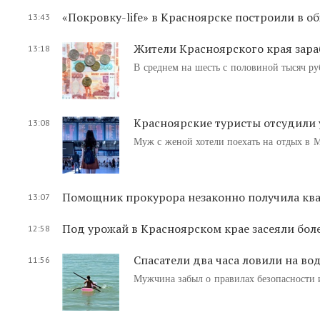
«Покровку-life» в Красноярске построили в об
13:43
Жители Красноярского края зара
13:18
В среднем на шесть с половиной тысяч ру
Красноярские туристы отсудили 
13:08
Муж с женой хотели поехать на отдых в Ма
Помощник прокурора незаконно получила ква
13:07
Под урожай в Красноярском крае засеяли бол
12:58
Спасатели два часа ловили на в
11:56
Мужчина забыл о правилах безопасности и 