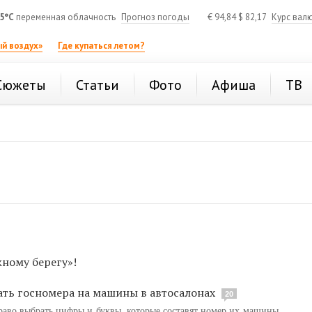
5°C
переменная облачность
Прогноз погоды
€
94,84
$
82,17
Курс вал
й воздух»
Где купаться летом?
Сюжеты
Статьи
Фото
Афиша
ТВ
жному берегу»!
ть госномера на машины в автосалонах
20
право выбрать цифры и буквы, которые составят номер их машины