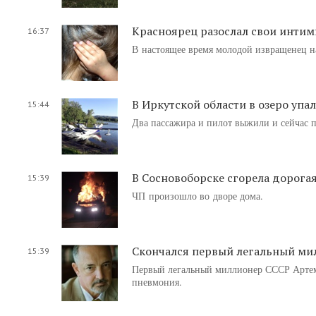
Красноярец разослал свои интим
16:37
В настоящее время молодой извращенец н
В Иркутской области в озеро упа
15:44
Два пассажира и пилот выжили и сейчас п
В Сосновоборске сгорела дорога
15:39
ЧП произошло во дворе дома.
Скончался первый легальный ми
15:39
Первый легальный миллионер СССР Артем 
пневмония.