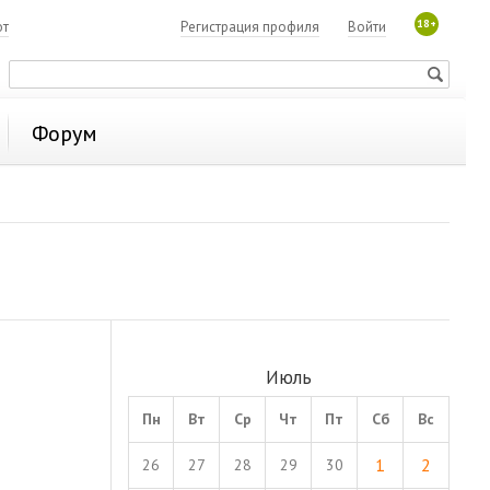
18+
ют
Регистрация профиля
Войти
Форум
Июль
Пн
Вт
Ср
Чт
Пт
Сб
Вс
1
2
26
27
28
29
30