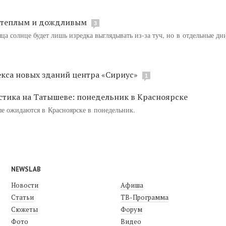
т теплым и дождливым
3
ца солнце будет лишь изредка выглядывать из-за туч, но в отдельные д
кса новых зданий центра «Сириус»
1
стика на Татышеве: понедельник в Красноярске
рые ожидаются в Красноярске в понедельник.
NEWSLAB
Новости
Афиша
Статьи
ТВ-Программа
Сюжеты
Форум
Фото
Видео