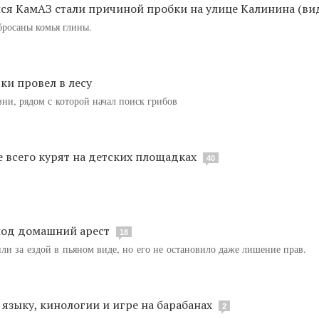
ся КамАЗ стали причиной пробки на улице Калинина (ви
бросаны комья глины.
ки провел в лесу
вни, рядом с которой начал поиск грибов
 всего курят на детских площадках
40
под домашний арест
18
или за ездой в пьяном виде, но его не остановило даже лишение прав.
языку, кинологии и игре на барабанах
2