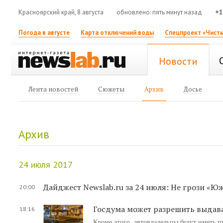
Красноярский край, 8 августа
обновлено: пять минут назад
+1
Погода в августе
Карта отключений воды
Спецпроект «Чисты
Новости
Лента новостей
Сюжеты
Архив
Досье
Архив
24 июля 2017
Дайджест Newslab.ru за 24 июля: Не грози «Ю
20:00
Госдума может разрешить выдава
18:16
Кроме этого, автовладельцы будут иметь 