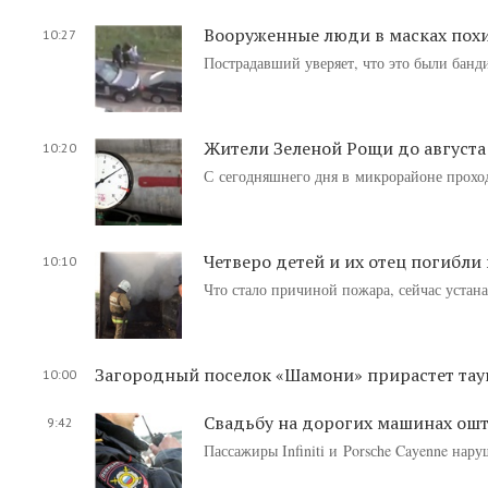
Вооруженные люди в масках похи
10:27
Пострадавший уверяет, что это были банд
Жители Зеленой Рощи до августа 
10:20
С сегодняшнего дня в микрорайоне проход
Четверо детей и их отец погибли
10:10
Что стало причиной пожара, сейчас устан
Загородный поселок «Шамони» прирастет тау
10:00
Свадьбу на дорогих машинах ошт
9:42
Пассажиры Infiniti и Porsсhe Cayenne нар