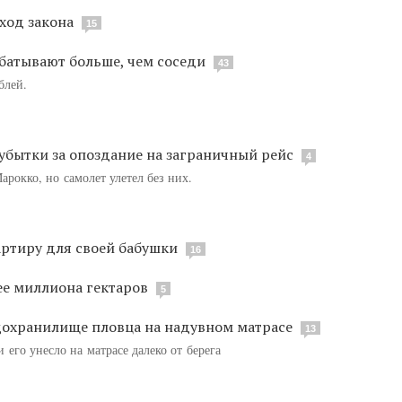
ход закона
15
батывают больше, чем соседи
43
блей.
убытки за опоздание на заграничный рейс
4
рокко, но самолет улетел без них.
ртиру для своей бабушки
16
ее миллиона гектаров
5
одохранилище пловца на надувном матрасе
13
его унесло на матрасе далеко от берега