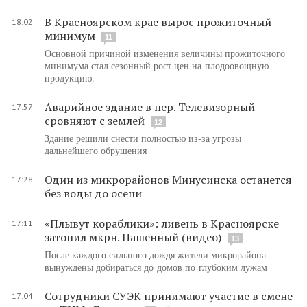
В Красноярском крае вырос прожиточный
18:02
минимум
11
Основной причиной изменения величины прожиточного
минимума стал сезонный рост цен на плодоовощную
продукцию.
Аварийное здание в пер. Телевизорный
17:57
сровняют с землей
12
Здание решили снести полностью из-за угрозы
дальнейшего обрушения
Один из микрорайонов Минусинска останется
17:28
без воды до осени
«Плывут кораблики»: ливень в Красноярске
17:11
затопил мкрн. Пашенный (видео)
13
После каждого сильного дождя жители микрорайона
вынуждены добираться до домов по глубоким лужам
Сотрудники СУЭК принимают участие в смене
17:04