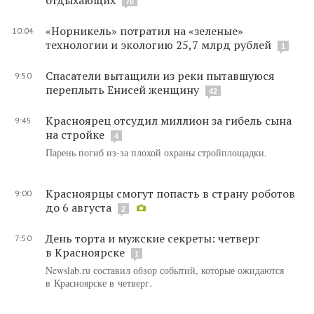
70
«Норникель» потратил на «зеленые»
10:04
технологии и экологию 25,7 млрд рублей
1
Спасатели вытащили из реки пытавшуюся
9:50
переплыть Енисей женщину
42
Красноярец отсудил миллион за гибель сына
9:45
на стройке
4
Парень погиб из-за плохой охраны стройплощадки.
Красноярцы смогут попасть в страну роботов
9:00
до 6 августа
2
День торта и мужские секреты: четверг
7:50
в Красноярске
1
Newslab.ru составил обзор событий, которые ожидаются
в Красноярске в четверг.