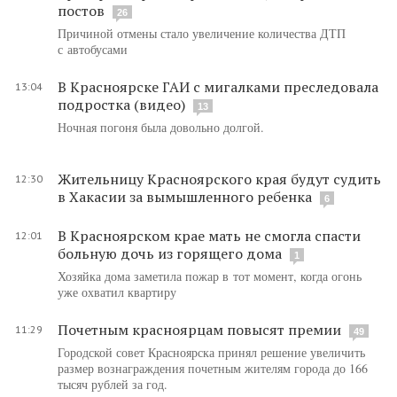
постов
26
Причиной отмены стало увеличение количества ДТП
с автобусами
В Красноярске ГАИ с мигалками преследовала
13:04
подростка (видео)
13
Ночная погоня была довольно долгой.
Жительницу Красноярского края будут судить
12:30
в Хакасии за вымышленного ребенка
6
В Красноярском крае мать не смогла спасти
12:01
больную дочь из горящего дома
1
Хозяйка дома заметила пожар в тот момент, когда огонь
уже охватил квартиру
Почетным красноярцам повысят премии
11:29
49
Городской совет Красноярска принял решение увеличить
размер вознаграждения почетным жителям города до 166
тысяч рублей за год.