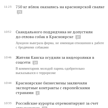
750 кг яблок оказались на красноярской свалке
11:23
73
Скандального подрядчика не допустили
10:52
до отлова собак в Красноярске
27
Аукцион выиграла фирма, не имеющая отношения к работе
с бродячими собаками
Жителя Канска осудили за видеоролики в
10:46
соцсети
14
В комментариях молодой парень одобрительно
высказывался о терроризме
Красноярские бизнесмены заключили
10:44
экспортные контракты с европейскими
странами
2
Российские курорты отремонтируют за счет
10:33
отдыхающих