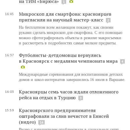
на ТИМ «Бирюса»
1
Микроскоп для смартфона: красноярцев
16:45
пригласили на научный мастер-класс
2
На бесплатном всем желающим покажут, как своими
руками сделать микроскоп для смартфона. С его помощью
можно сфотографировать объекты в режиме макросъемки
и рассмотреть в подробностях самые мелкие предметы.
Футболисты-детдомовцы вернулись
16:37
в Красноярск с медалями чемпионата мира
4
Международные соревнования для воспитанников детских
домов и школ-интернатов завершились 16 июля в Варшаве.
Красноярцы семь часов ждали отложенного
16:03
рейса на отдых в Турцию
3
Красноярского предпринимателя
15:59
оштрафовали за слив нечистот в Енисей
(видео)
14
Видео с нарушителем опубликовали в социальных сетях