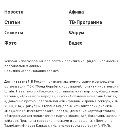
Новости
Афиша
Статьи
ТВ-Программа
Сюжеты
Форум
Фото
Видео
Условия использования веб-сайта и политика конфиденциальности и
персональных данных
Политика использования cookies
Для читателей:
В России признаны экстремистскими и запрещены
организации ФБК (Фонд борьбы с коррупцией, признан иноагентом),
Штабы Навального, «Национал-большевистская партия», «Свидетели
Иеговы», «Армия воли народа», «Русский общенациональный союз»,
«Движение против нелегальной иммиграции», «Правый сектор», УНА-
УНСО, УПА, «Тризуб им. Степана Бандеры», «Мизантропик дивижн»,
«Меджлис крымскотатарского народа», движение «Артподготовка»,
общероссийская политическая партия «Воля», АУЕ, батальоны «Азов» и
«Айдар». Признаны террористическими и запрещены: «Движение
Талибан», «Имарат Кавказ», «Исламское государство» (ИГ, ИГИЛ),