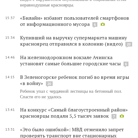
неравнодушные красноярцы.
«Билайн» избавит пользователей смартфонов
15:37
от информационного мусора
6
Купивший на выручку супермаркета машину
15:34
красноярец отправился в колонию (видео)
20
На железнодорожном вокзале Ачинска
14:46
установят самые большие городские часы
6
В Зеленогорске ребенок погиб во время игры
14:15
«в войну»
20
Ребенок упал с чердачной лестницы на бетонный пол.
Спасти его не удалось
На конкурс «Самый благоустроенный район»
13:41
красноярцы подали 5,5 тысяч заявок
7
«Это было ошибкой»: МВД отменило запрет
13:31
проверять транспорт вне стационарных