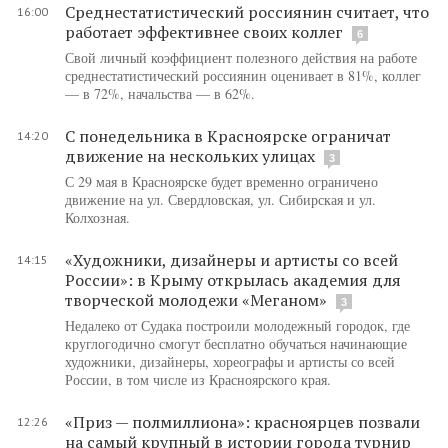
Среднестатистический россиянин считает, что
16:00
работает эффективнее своих коллег
6
Свой личный коэффициент полезного действия на работе
среднестатистический россиянин оценивает в 81%, коллег
— в 72%, начальства — в 62%.
С понедельника в Красноярске ограничат
14:20
движение на нескольких улицах
3
С 29 мая в Красноярске будет временно ограничено
движение на ул. Свердловская, ул. Сибирская и ул.
Колхозная.
«Художники, дизайнеры и артисты со всей
14:15
России»: в Крыму открылась академия для
творческой молодежи «Меганом»
3
Недалеко от Судака построили молодежный городок, где
круглогодично смогут бесплатно обучаться начинающие
художники, дизайнеры, хореографы и артисты со всей
России, в том числе из Красноярского края.
«Приз — полмиллиона»: красноярцев позвали
12:26
на самый крупный в истории города турнир