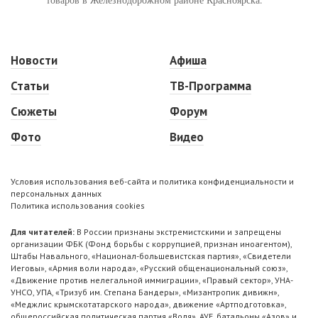
Новости
Афиша
Статьи
ТВ-Программа
Сюжеты
Форум
Фото
Видео
Условия использования веб-сайта и политика конфиденциальности и
персональных данных
Политика использования cookies
Для читателей:
В России признаны экстремистскими и запрещены
организации ФБК (Фонд борьбы с коррупцией, признан иноагентом),
Штабы Навального, «Национал-большевистская партия», «Свидетели
Иеговы», «Армия воли народа», «Русский общенациональный союз»,
«Движение против нелегальной иммиграции», «Правый сектор», УНА-
УНСО, УПА, «Тризуб им. Степана Бандеры», «Мизантропик дивижн»,
«Меджлис крымскотатарского народа», движение «Артподготовка»,
общероссийская политическая партия «Воля», АУЕ, батальоны «Азов» и