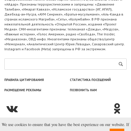
«Айдар». Признаны террористическими и запрещены: «Движение
Талибан», «Имарат Кавказ», «Исламское государство» (ИГ, ИГИЛ),
Джебхад-ан-Нусра, «АУМ Синрике», «Братья-мусульмане», «Аль-Каида в
странах исламского Магриба», «Сеть», «Колумбайн». В РФ признана
нежелательной деятельность «Открытой России», издания «Проект
Медиа». СМИ-иноагентами признаны: телеканал «Дождь», «Медуза»,
«Важные истории», «Голос Америки», радио «Свобода», The Insider,
«Медиазона», ОВД-инфо. Иноагентами признаны общество/центр
«Мемориал», «Аналитический Центр Юрия Левады», Сахаровский центр.
Instagram и Facebook (Metа) запрещены в РФ за экстремизм.
ПРАВИЛА ЦИТИРОВАНИЯ
СТАТИСТИКА ПОСЕЩЕНИЙ
РАЗМЕЩЕНИЕ РЕКЛАМЫ
ПОЗВОНИТЬ НАМ
We use cookies to ensure that you have the best experience on our website. If
© ООО «Лаборатория Новоcтей», 2003—2026.