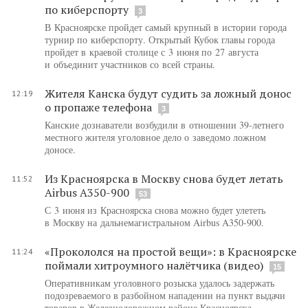
по киберспорту
3
В Красноярске пройдет самый крупный в истории города
турнир по киберспорту. Открытый Кубок главы города
пройдет в краевой столице с 3 июня по 27 августа
и объединит участников со всей страны.
Жителя Канска будут судить за ложный донос
12:19
о пропаже телефона
3
Канские дознаватели возбудили в отношении 39-летнего
местного жителя уголовное дело о заведомо ложном
доносе.
Из Красноярска в Москву снова будет летать
11:52
Airbus A350-900
53
С 3 июня из Красноярска снова можно будет улететь
в Москву на дальнемагистральном Airbus A350-900.
«Прокололся на простой вещи»: в Красноярске
11:24
поймали хитроумного налётчика (видео)
15
Оперативникам уголовного розыска удалось задержать
подозреваемого в разбойном нападении на пункт выдачи
товаров в Железнодорожном районе Красноярска.