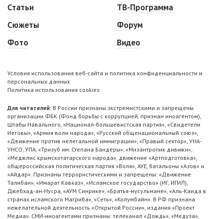
Статьи
ТВ-Программа
Сюжеты
Форум
Фото
Видео
Условия использования веб-сайта и политика конфиденциальности и
персональных данных
Политика использования cookies
Для читателей:
В России признаны экстремистскими и запрещены
организации ФБК (Фонд борьбы с коррупцией, признан иноагентом),
Штабы Навального, «Национал-большевистская партия», «Свидетели
Иеговы», «Армия воли народа», «Русский общенациональный союз»,
«Движение против нелегальной иммиграции», «Правый сектор», УНА-
УНСО, УПА, «Тризуб им. Степана Бандеры», «Мизантропик дивижн»,
«Меджлис крымскотатарского народа», движение «Артподготовка»,
общероссийская политическая партия «Воля», АУЕ, батальоны «Азов» и
«Айдар». Признаны террористическими и запрещены: «Движение
Талибан», «Имарат Кавказ», «Исламское государство» (ИГ, ИГИЛ),
Джебхад-ан-Нусра, «АУМ Синрике», «Братья-мусульмане», «Аль-Каида в
странах исламского Магриба», «Сеть», «Колумбайн». В РФ признана
нежелательной деятельность «Открытой России», издания «Проект
Медиа». СМИ-иноагентами признаны: телеканал «Дождь», «Медуза»,