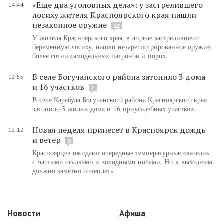
«Еще два уголовных дела»: у застрелившего
14:44
лосиху жителя Красноярского края нашли
незаконное оружие
22
У жителя Красноярского края, в апреле застрелившего
беременную лосиху, нашли незарегистрированное оружие,
более сотни самодельных патронов и порох.
В селе Богучанского района затопило 3 дома
12:55
и 16 участков
7
В селе Карабула Богучанского района Красноярского края
затопило 3 жилых дома и 16 приусадебных участков.
Новая неделя принесет в Красноярск дождь
12:12
и ветер
9
Красноярцев ожидают очередные температурные «качели»
с частыми осадками и холодными ночами. Но к выходным
должно заметно потеплеть.
Новости
Афиша