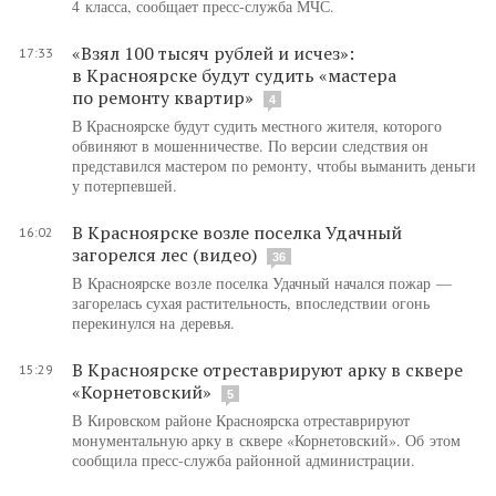
4 класса, сообщает пресс-служба МЧС.
«Взял 100 тысяч рублей и исчез»:
17:33
в Красноярске будут судить «мастера
по ремонту квартир»
4
В Красноярске будут судить местного жителя, которого
обвиняют в мошенничестве. По версии следствия он
представился мастером по ремонту, чтобы выманить деньги
у потерпевшей.
В Красноярске возле поселка Удачный
16:02
загорелся лес (видео)
36
В Красноярске возле поселка Удачный начался пожар —
загорелась сухая растительность, впоследствии огонь
перекинулся на деревья.
В Красноярске отреставрируют арку в сквере
15:29
«Корнетовский»
5
В Кировском районе Красноярска отреставрируют
монументальную арку в сквере «Корнетовский». Об этом
сообщила пресс-служба районной администрации.