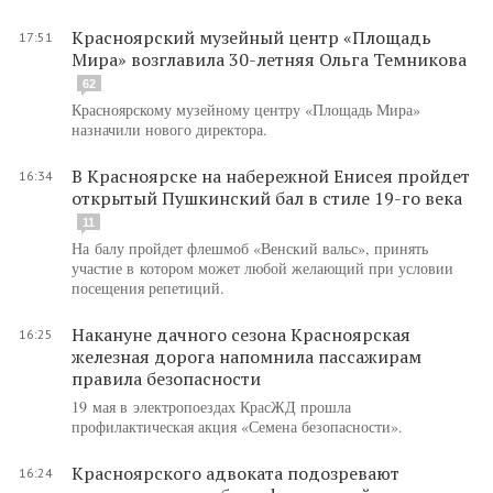
Красноярский музейный центр «Площадь
17:51
Мира» возглавила 30-летняя Ольга Темникова
62
Красноярскому музейному центру «Площадь Мира»
назначили нового директора.
В Красноярске на набережной Енисея пройдет
16:34
открытый Пушкинский бал в стиле 19-го века
11
На балу пройдет флешмоб «Венский вальс», принять
участие в котором может любой желающий при условии
посещения репетиций.
Накануне дачного сезона Красноярская
16:25
железная дорога напомнила пассажирам
правила безопасности
19 мая в электропоездах КрасЖД прошла
профилактическая акция «Семена безопасности».
Красноярского адвоката подозревают
16:24