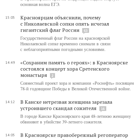
основная волна ЕГЭ.
Красноярцам объяснили, почему
15:05
с Николаевской сопки опять исчезал
гигантский флаг России
63
Государственный флаг России на красноярской
Николаевской сопке временно снимали в связи
с неблагоприятными погодными условиями.
«Сохраним память о героях»: в Красноярске
14:49
состоялся концерт хора Сретенского
монастыря
2
Совместный проект хора и компании «Роснефть» посвящен
78-й годовщине Победы в Великой Отечественной войне.
В Канске нетрезвая женщина зарезала
14:12
устроившего скандал сожителя
16
В городе Канске Красноярского края 48-летнюю женщину
обвиняют в убийстве 39-летнего сожителя.
В Красноярске правобережный регоператор
14:05