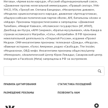
Иеговы», «Армия воли народа», «Русский общенациональный союз»,
«Движение против нелегальной иммиграции», «Правый сектор», УНА-
УНСО, УПА, «Тризуб им. Степана Бандеры», «Мизантропик дивижн»,
«Меджлис крымскотатарского народа», движение «Артподготовка»,
общероссийская политическая партия «Воля», АУЕ, батальоны «Азов» и
«Айдар». Признаны террористическими и запрещены: «Движение
Талибан», «Имарат Кавказ», «Исламское государство» (ИГ, ИГИЛ),
Джебхад-ан-Нусра, «АУМ Синрике», «Братья-мусульмане», «Аль-Каида в
странах исламского Магриба», «Сеть», «Колумбайн». В РФ признана
нежелательной деятельность «Открытой России», издания «Проект
Медиа». СМИ-иноагентами признаны: телеканал «Дождь», «Медуза»,
«Важные истории», «Голос Америки», радио «Свобода», The Insider,
«Медиазона», ОВД-инфо. Иноагентами признаны общество/центр
«Мемориал», «Аналитический Центр Юрия Левады», Сахаровский центр.
Instagram и Facebook (Metа) запрещены в РФ за экстремизм.
ПРАВИЛА ЦИТИРОВАНИЯ
СТАТИСТИКА ПОСЕЩЕНИЙ
РАЗМЕЩЕНИЕ РЕКЛАМЫ
ПОЗВОНИТЬ НАМ