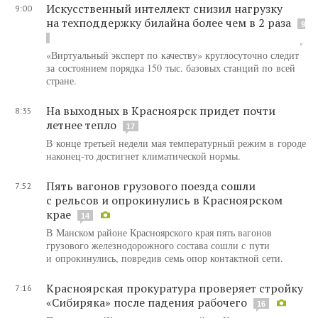
Искусственный интеллект снизил нагрузку
9:00
на техподдержку билайна более чем в 2 раза
9
«Виртуальный эксперт по качеству» круглосуточно следит
за состоянием порядка 150 тыс. базовых станций по всей
стране.
На выходных в Красноярск придет почти
8:35
летнее тепло
17
В конце третьей недели мая температурный режим в городе
наконец-то достигнет климатической нормы.
Пять вагонов грузового поезда сошли
7:52
с рельсов и опрокинулись в Красноярском
крае
14
В Манском районе Красноярского края пять вагонов
грузового железнодорожного состава сошли с пути
и опрокинулись, повредив семь опор контактной сети.
Красноярская прокуратура проверяет стройку
7:16
«Сибиряка» после падения рабочего
16