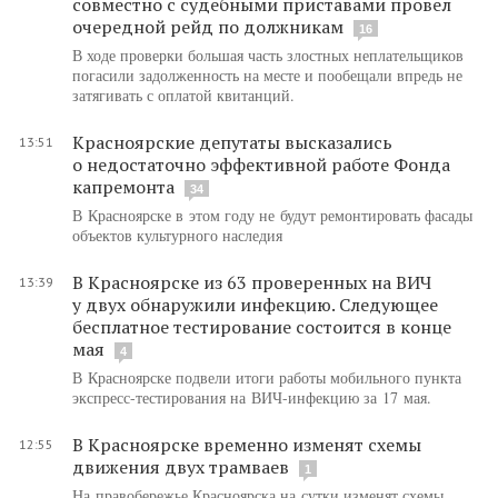
совместно с судебными приставами провел
очередной рейд по должникам
16
В ходе проверки большая часть злостных неплательщиков
погасили задолженность на месте и пообещали впредь не
затягивать с оплатой квитанций.
Красноярские депутаты высказались
13:51
о недостаточно эффективной работе Фонда
капремонта
34
В Красноярске в этом году не будут ремонтировать фасады
объектов культурного наследия
В Красноярске из 63 проверенных на ВИЧ
13:39
у двух обнаружили инфекцию. Следующее
бесплатное тестирование состоится в конце
мая
4
В Красноярске подвели итоги работы мобильного пункта
экспресс-тестирования на ВИЧ-инфекцию за 17 мая.
В Красноярске временно изменят схемы
12:55
движения двух трамваев
1
На правобережье Красноярска на сутки изменят схемы