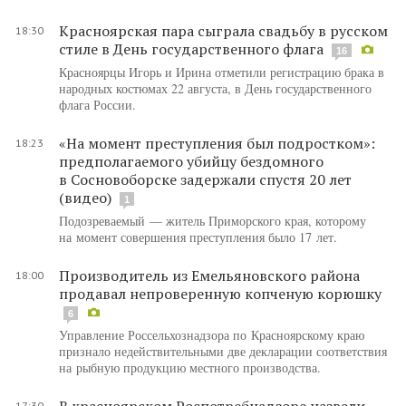
Красноярская пара сыграла свадьбу в русском
18:30
стиле в День государственного флага
16
Красноярцы Игорь и Ирина отметили регистрацию брака в
народных костюмах 22 августа, в День государственного
флага России.
«На момент преступления был подростком»:
18:23
предполагаемого убийцу бездомного
в Сосновоборске задержали спустя 20 лет
(видео)
1
Подозреваемый — житель Приморского края, которому
на момент совершения преступления было 17 лет.
Производитель из Емельяновского района
18:00
продавал непроверенную копченую корюшку
6
Управление Россельхознадзора по Красноярскому краю
признало недействительными две декларации соответствия
на рыбную продукцию местного производства.
В красноярском Роспотребнадзоре назвали
17:30