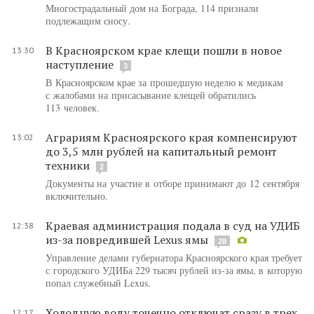
Многострадальный дом на Бограда, 114 признали
подлежащим сносу.
В Красноярском крае клещи пошли в новое
13:30
наступление
3
В Красноярском крае за прошедшую неделю к медикам
с жалобами на присасывание клещей обратились
113 человек.
Аграриям Красноярского края компенсируют
13:02
до 3,5 млн рублей на капитальный ремонт
техники
2
Документы на участие в отборе принимают до 12 сентября
включительно.
Краевая администрация подала в суд на УДИБ
12:38
из-за повредившей Lexus ямы
28
Управление делами губернатора Красноярского края требует
с городского УДИБа 229 тысяч рублей из-за ямы, в которую
попал служебный Lexus.
Холодную воду точечно отключат сразу в трех
12:17