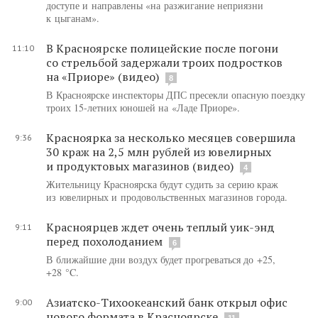
доступе и направлены «на разжигание неприязни
к цыганам».
В Красноярске полицейские после погони
11:10
со стрельбой задержали троих подростков
на «Приоре» (видео)
8
В Красноярске инспекторы ДПС пресекли опасную поездку
троих 15-летних юношей на «Ладе Приоре».
Красноярка за несколько месяцев совершила
9:36
30 краж на 2,5 млн рублей из ювелирных
и продуктовых магазинов (видео)
4
Жительницу Красноярска будут судить за серию краж
из ювелирных и продовольственных магазинов города.
Красноярцев ждет очень теплый уик-энд
9:11
перед похолоданием
6
В ближайшие дни воздух будет прогреваться до +25,
+28 °C.
Азиатско-Тихоокеанский банк открыл офис
9:00
нового формата в Красноярске
11