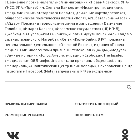
«Движение против нелегальной иммиграции», «Правый сектор», УНА-
УНСО, УПА, «Тризуб им. Степана Бандеры», «Мизантропик дивижн»,
«Меджлис крымскотатарского народа», движение «Артподготовка»,
общероссийская политическая партия «Воля», АУЕ, батальоны «Азов» и
«Айдар». Признаны террористическими и запрещены: «Движение
Талибан», «Имарат Кавказ», «Исламское государство» (ИГ, ИГИЛ),
Джебхад-ан-Нусра, «АУМ Синрике», «Братья-мусульмане», «Аль-Каида в
странах исламского Магриба», «Сеть», «Колумбайн». В РФ признана
нежелательной деятельность «Открытой России», издания «Проект
Медиа». СМИ-иноагентами признаны: телеканал «Дождь», «Медуза»,
«Важные истории», «Голос Америки», радио «Свобода», The Insider,
«Медиазона», ОВД-инфо. Иноагентами признаны общество/центр
«Мемориал», «Аналитический Центр Юрия Левады», Сахаровский центр.
Instagram и Facebook (Metа) запрещены в РФ за экстремизм.
ПРАВИЛА ЦИТИРОВАНИЯ
СТАТИСТИКА ПОСЕЩЕНИЙ
РАЗМЕЩЕНИЕ РЕКЛАМЫ
ПОЗВОНИТЬ НАМ