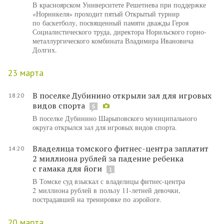
В красноярском Университете Решетнева при поддержке
«Норникеля» проходит пятый Открытый турнир
по баскетболу, посвященный памяти дважды Героя
Социалистического труда, директора Норильского горно-
металлургического комбината Владимира Ивановича
Долгих.
23 марта
В поселке Дубинино открыли зал для игровых
18:20
видов спорта
5
В поселке Дубинино Шарыповского муниципального
округа открылся зал для игровых видов спорта.
Владелица томского фитнес-центра заплатит
14:20
2 миллиона рублей за падение ребенка
с гамака для йоги
1
В Томске суд взыскал с владелицы фитнес-центра
2 миллиона рублей в пользу 11-летней девочки,
пострадавшей на тренировке по аэройоге.
20 марта