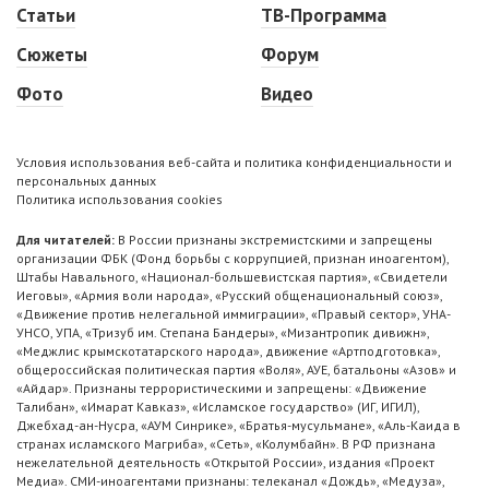
Статьи
ТВ-Программа
Сюжеты
Форум
Фото
Видео
Условия использования веб-сайта и политика конфиденциальности и
персональных данных
Политика использования cookies
Для читателей:
В России признаны экстремистскими и запрещены
организации ФБК (Фонд борьбы с коррупцией, признан иноагентом),
Штабы Навального, «Национал-большевистская партия», «Свидетели
Иеговы», «Армия воли народа», «Русский общенациональный союз»,
«Движение против нелегальной иммиграции», «Правый сектор», УНА-
УНСО, УПА, «Тризуб им. Степана Бандеры», «Мизантропик дивижн»,
«Меджлис крымскотатарского народа», движение «Артподготовка»,
общероссийская политическая партия «Воля», АУЕ, батальоны «Азов» и
«Айдар». Признаны террористическими и запрещены: «Движение
Талибан», «Имарат Кавказ», «Исламское государство» (ИГ, ИГИЛ),
Джебхад-ан-Нусра, «АУМ Синрике», «Братья-мусульмане», «Аль-Каида в
странах исламского Магриба», «Сеть», «Колумбайн». В РФ признана
нежелательной деятельность «Открытой России», издания «Проект
Медиа». СМИ-иноагентами признаны: телеканал «Дождь», «Медуза»,