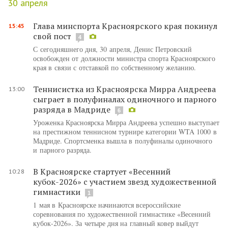
30 апреля
Глава минспорта Красноярского края покинул
15:45
свой пост
4
С сегодняшнего дня, 30 апреля, Денис Петровский
освобожден от должности министра спорта Красноярского
края в связи с отставкой по собственному желанию.
Теннисистка из Красноярска Мирра Андреева
13:00
сыграет в полуфиналах одиночного и парного
разряда в Мадриде
6
Уроженка Красноярска Мирра Андреева успешно выступает
на престижном теннисном турнире категории WTA 1000 в
Мадриде. Спортсменка вышла в полуфиналы одиночного
и парного разряда.
В Красноярске стартует «Весенний
10:28
кубок-2026» с участием звезд художественной
гимнастики
1
1 мая в Красноярске начинаются всероссийские
соревнования по художественной гимнастике «Весенний
кубок-2026». За четыре дня на главный ковер выйдут