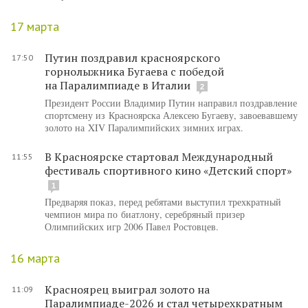
17 марта
Путин поздравил красноярского
17:50
горнолыжника Бугаева с победой
на Паралимпиаде в Италии
2
Президент России Владимир Путин направил поздравление
спортсмену из Красноярска Алексею Бугаеву, завоевавшему
золото на XIV Паралимпийских зимних играх.
В Красноярске стартовал Международный
11:55
фестиваль спортивного кино «Детский спорт»
1
Предваряя показ, перед ребятами выступил трехкратный
чемпион мира по биатлону, серебряный призер
Олимпийских игр 2006 Павел Ростовцев.
16 марта
Красноярец выиграл золото на
11:09
Паралимпиаде-2026 и стал четырехкратным