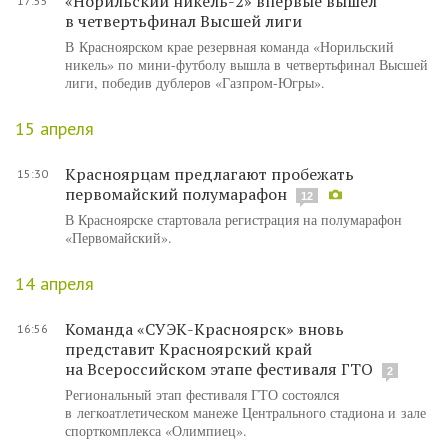
«Норильский никель-2» впервые вышел
17:55
в четвертьфинал Высшей лиги
В Красноярском крае резервная команда «Норильский
никель» по мини-футболу вышла в четвертьфинал Высшей
лиги, победив дублеров «Газпром-Югры».
15 апреля
Красноярцам предлагают пробежать
15:30
первомайский полумарафон
12
В Красноярске стартовала регистрация на полумарафон
«Первомайский».
14 апреля
Команда «СУЭК-Красноярск» вновь
16:56
представит Красноярский край
на Всероссийском этапе фестиваля ГТО
2
Региональный этап фестиваля ГТО состоялся
в легкоатлетическом манеже Центрального стадиона и зале
спорткомплекса «Олимпиец».