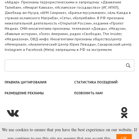
«Айдар». Признаны террористическими и запрещены: «Движение
Талибан», «Имарат Кавказ», «Исламское государство» (ИГ, ИГИЛ),
Джебхад-ан-Нусра, «АУМ Синрике», «Братья-мусульмане», «Аль-Каида в
странах исламского Магриба», «Сеть», «Колумбайн». В РФ признана
нежелательной деятельность «Открытой России», издания «Проект
Медиа». СМИ-иноагентами признаны: телеканал «Дождь», «Медуза»,
«Важные истории», «Голос Америки», радио «Свобода», The Insider,
«Медиазона», ОВД-инфо. Иноагентами признаны общество/центр
«Мемориал», «Аналитический Центр Юрия Левады», Сахаровский центр.
Instagram и Facebook (Metа) запрещены в РФ за экстремизм.
ПРАВИЛА ЦИТИРОВАНИЯ
СТАТИСТИКА ПОСЕЩЕНИЙ
РАЗМЕЩЕНИЕ РЕКЛАМЫ
ПОЗВОНИТЬ НАМ
We use cookies to ensure that you have the best experience on our website. If
© ООО «Лаборатория Новоcтей», 2003—2026.
you continue to use this site we assume that you accept this.
OK