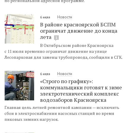
по региональной адресной программе.
Новости
6 июля
В районе красноярской БСПМ
ограничат движение до конца
лета
1
В Октябрьском районе Красноярска
с 11 июля временно ограничат движение на улице
Лесопарковая для замены трубопровода, сообщили в СГК.
Новости
6 июля
«Строго по графику»:
коммунальщики готовят к зиме
электротехнический комплекс
водозаборов Красноярска
Главная цель летней ремонтной кампании — исключить
сбои в электроснабжении насосных станций во время
пиковых зимних нагрузок.