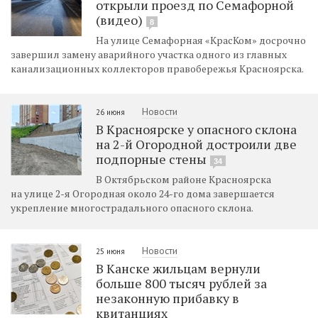
открыли проезд по Семафорной
(видео)
8
На улице Семафорная «КрасКом» досрочно
завершил замену аварийного участка одного из главных
канализационных коллекторов правобережья Красноярска.
Новости
26 июня
В Красноярске у опасного склона
на 2-й Огородной достроили две
подпорные стены
34
В Октябрьском районе Красноярска
на улице 2-я Огородная около 24-го дома завершается
укрепление многострадального опасного склона.
Новости
25 июня
В Канске жильцам вернули
больше 800 тысяч рублей за
незаконную прибавку в
квитанциях