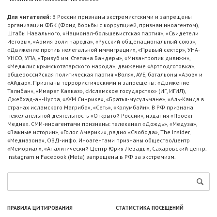
Для читателей:
В России признаны экстремистскими и запрещены
организации ФБК (Фонд борьбы с коррупцией, признан иноагентом),
Штабы Навального, «Национал-большевистская партия», «Свидетели
Иеговы», «Армия воли народа», «Русский общенациональный союз»,
«Движение против нелегальной иммиграции», «Правый сектор», УНА-
УНСО, УПА, «Тризуб им. Степана Бандеры», «Мизантропик дивижн»,
«Меджлис крымскотатарского народа», движение «Артподготовка»,
общероссийская политическая партия «Воля», АУЕ, батальоны «Азов» и
«Айдар». Признаны террористическими и запрещены: «Движение
Талибан», «Имарат Кавказ», «Исламское государство» (ИГ, ИГИЛ),
Джебхад-ан-Нусра, «АУМ Синрике», «Братья-мусульмане», «Аль-Каида в
странах исламского Магриба», «Сеть», «Колумбайн». В РФ признана
нежелательной деятельность «Открытой России», издания «Проект
Медиа». СМИ-иноагентами признаны: телеканал «Дождь», «Медуза»,
«Важные истории», «Голос Америки», радио «Свобода», The Insider,
«Медиазона», ОВД-инфо. Иноагентами признаны общество/центр
«Мемориал», «Аналитический Центр Юрия Левады», Сахаровский центр.
Instagram и Facebook (Metа) запрещены в РФ за экстремизм.
ПРАВИЛА ЦИТИРОВАНИЯ
СТАТИСТИКА ПОСЕЩЕНИЙ