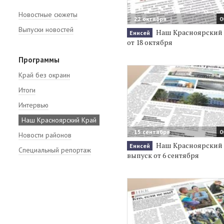
Новостные сюжеты
22 октября
0
Выпуски новостей
Наш Красноярский 
Енисей
от 18 октября
Программы
Край без окраин
Итоги
Интервью
Наш Красноярский Край
15 сентября
0
Новости районов
Наш Красноярский 
Енисей
Специальный репортаж
выпуск от 6 сентября