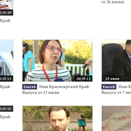
от 26 июля)
0:05:00
Край:
0:05:13
25 июня
00:05:13
25 июня
Край:
Наш Красноярский Край:
Наш К
Енисей
Енисей
Выпуск от 21 июня
Выпуск от 7 и
0:05:02
Край: