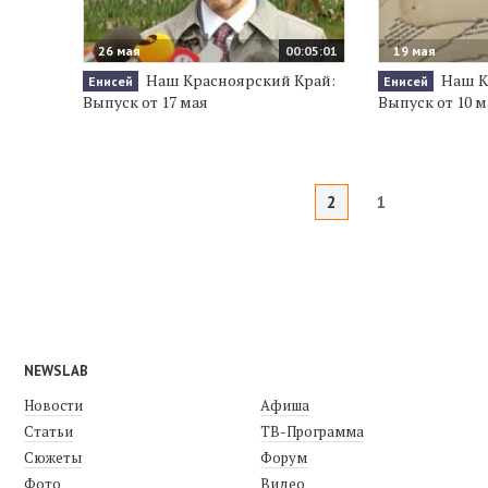
26 мая
00:05:01
19 мая
Наш Красноярский Край:
Наш К
Енисей
Енисей
Выпуск от 17 мая
Выпуск от 10 м
2
1
NEWSLAB
Новости
Афиша
Статьи
ТВ-Программа
Сюжеты
Форум
Фото
Видео