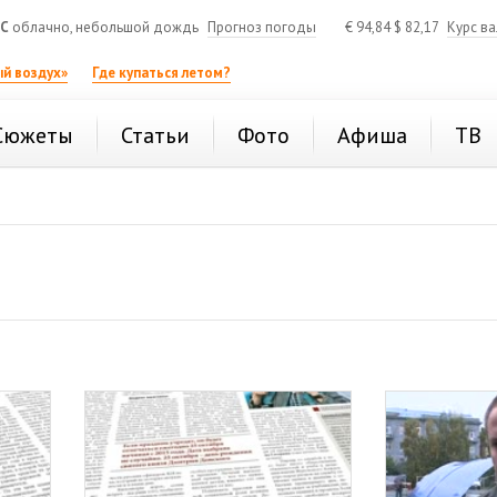
°C
облачно, небольшой дождь
Прогноз погоды
€
94,84
$
82,17
Курс в
й воздух»
Где купаться летом?
Сюжеты
Статьи
Фото
Афиша
ТВ