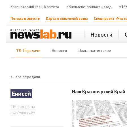
Красноярский край, 8 августа
обновлено: полчаса назад
+16
Погода в августе
Карта отключений воды
Спецпроект «Чисты
Новости
ТВ-Передачи
Новости
Пользовательское
← все передачи
Наш Красноярский Край
Енисей
ТВ-программа
http://enisey.tv/