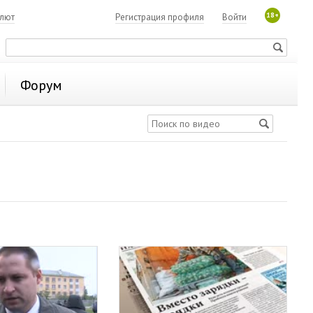
18+
алют
Регистрация профиля
Войти
Форум