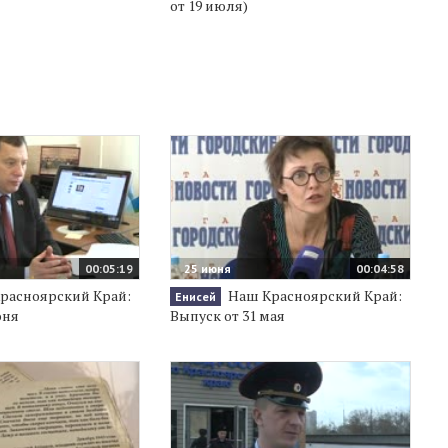
от 19 июля)
00:05:19
25 июня
00:04:58
расноярский Край:
Наш Красноярский Край:
Енисей
юня
Выпуск от 31 мая