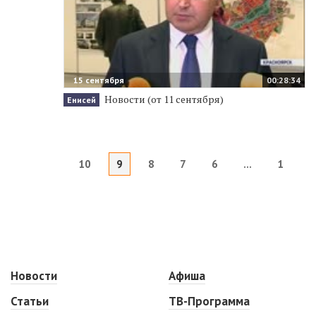
15 сентября
00:28:34
Новости (от 11 сентября)
Енисей
10
9
8
7
6
...
1
Новости
Афиша
Статьи
ТВ-Программа