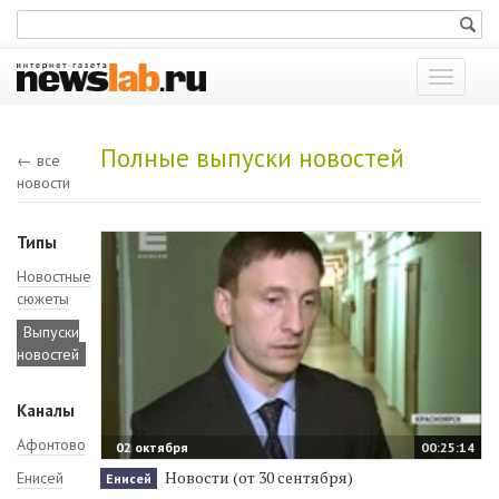
Показат
меню
Полные выпуски новостей
← все
новости
Типы
Новостные
сюжеты
Выпуски
новостей
Каналы
Афонтово
02 октября
00:25:14
Новости (от 30 сентября)
Енисей
Енисей