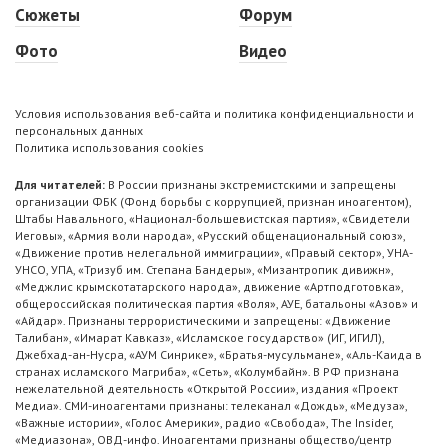
Сюжеты
Форум
Фото
Видео
Условия использования веб-сайта и политика конфиденциальности и
персональных данных
Политика использования cookies
Для читателей:
В России признаны экстремистскими и запрещены
организации ФБК (Фонд борьбы с коррупцией, признан иноагентом),
Штабы Навального, «Национал-большевистская партия», «Свидетели
Иеговы», «Армия воли народа», «Русский общенациональный союз»,
«Движение против нелегальной иммиграции», «Правый сектор», УНА-
УНСО, УПА, «Тризуб им. Степана Бандеры», «Мизантропик дивижн»,
«Меджлис крымскотатарского народа», движение «Артподготовка»,
общероссийская политическая партия «Воля», АУЕ, батальоны «Азов» и
«Айдар». Признаны террористическими и запрещены: «Движение
Талибан», «Имарат Кавказ», «Исламское государство» (ИГ, ИГИЛ),
Джебхад-ан-Нусра, «АУМ Синрике», «Братья-мусульмане», «Аль-Каида в
странах исламского Магриба», «Сеть», «Колумбайн». В РФ признана
нежелательной деятельность «Открытой России», издания «Проект
Медиа». СМИ-иноагентами признаны: телеканал «Дождь», «Медуза»,
«Важные истории», «Голос Америки», радио «Свобода», The Insider,
«Медиазона», ОВД-инфо. Иноагентами признаны общество/центр