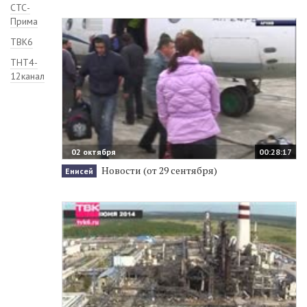
СТС-
Прима
ТВК6
ТНТ4-
12канал
02 октября
00:28:17
Новости (от 29 сентября)
Енисей