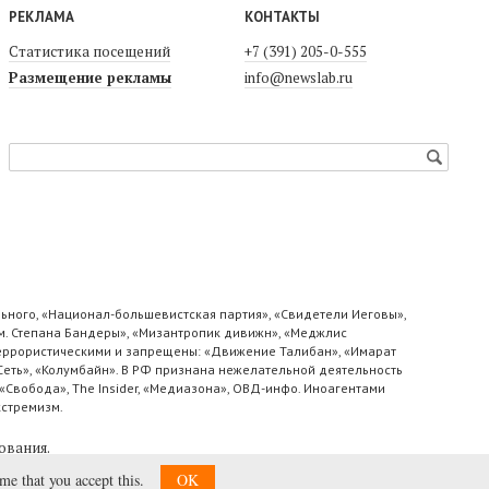
РЕКЛАМА
КОНТАКТЫ
Статистика посещений
+7 (391) 205-0-555
Размещение рекламы
info@newslab.ru
ьного, «Национал-большевистская партия», «Свидетели Иеговы»,
м. Степана Бандеры», «Мизантропик дивижн», «Меджлис
 террористическими и запрещены: «Движение Талибан», «Имарат
«Сеть», «Колумбайн». В РФ признана нежелательной деятельность
«Свобода», The Insider, «Медиазона», ОВД-инфо. Иноагентами
кстремизм.
ования
.
ume that you accept this.
OK