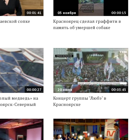
00:01:41
05 ноября
00:00:15
аевской сопке
Красноярец сделал граффити в
память об умершей собаке
00:00:27
20 июня
00:03:45
елый медведь» на
Концерт группы "Любэ" в
ноярск-Северный
Красноярске