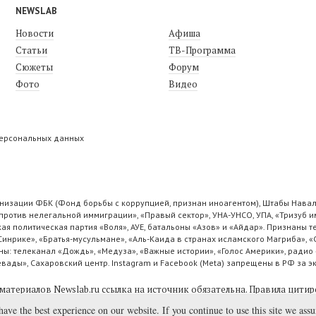
NEWSLAB
Новости
Афиша
Статьи
ТВ-Программа
Сюжеты
Форум
Фото
Видео
персональных данных
низации ФБК (Фонд борьбы с коррупцией, признан иноагентом), Штабы Навал
ротив нелегальной иммиграции», «Правый сектор», УНА-УНСО, УПА, «Тризуб и
ая политическая партия «Воля», АУЕ, батальоны «Азов» и «Айдар». Признаны
 Синрике», «Братья-мусульмане», «Аль-Каида в странах исламского Магриба», 
ы: телеканал «Дождь», «Медуза», «Важные истории», «Голос Америки», радио 
ады», Сахаровский центр. Instagram и Facebook (Metа) запрещены в РФ за э
материалов Newslab.ru ссылка на источник обязательна.
Правила цитир
have the best experience on our website. If you continue to use this site we ass