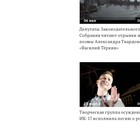
06 мая
0
Депутаты Законодательног
Собрания читают отрывки и
поэмы Александра Твардов
«Василий Тёркин»
23 марта
0
Творческая группа осужде
ИК-17 исполнила песню о р