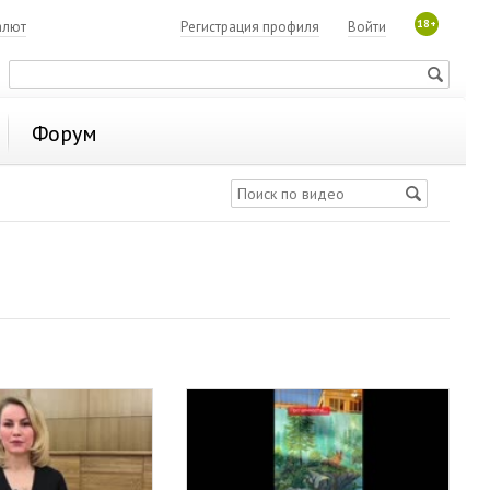
18+
алют
Регистрация профиля
Войти
Форум