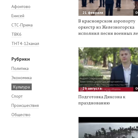
Афонтово
21 февраля
0
Енисей
В красноярском аэропорту
СТС-Прима
оркестр из Железногорска
исполнил песни военных ле
ТВК6
ТНТ4-12канал
Рубрики
Политика
Экономика
Культура
26 августа
0
Спорт
Подготовка Диксона к
празднованию
Происшествия
Общество