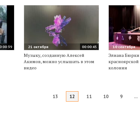
0:00:39
21 октября
00:00:45
10 сентября
Музыку, созданную Алексей
Элиана Бюрки
Акимов, можно услышать в этом
красноярской
видео
колонии
13
12
11
10
9
...