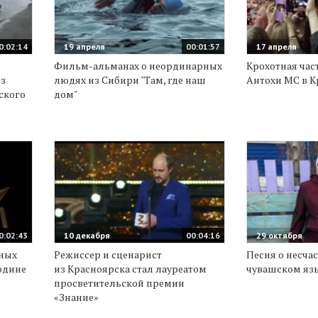
0:02:14
19 апреля
00:01:57
17 апреля
о
Фильм-альманах о неординарных
Крохотная час
з
людях из Сибири "Там, где наш
Антохи МС в К
ского
дом"
0:02:43
10 декабря
00:04:16
29 октября
нных
Режиссер и сценарист
Песня о несча
одине
из Красноярска стал лауреатом
чувашском яз
просветительской премии
«Знание»