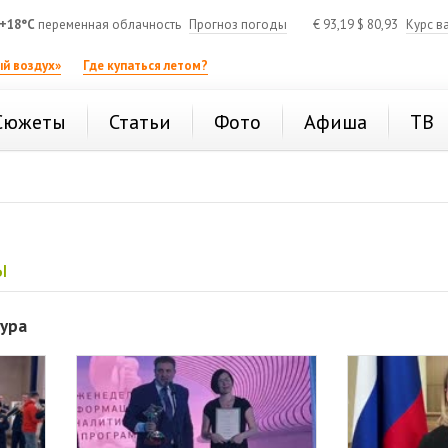
+18°C
переменная облачность
Прогноз погоды
€
93,19
$
80,93
Курс в
й воздух»
Где купаться летом?
Сюжеты
Статьи
Фото
Афиша
ТВ
ы
тура