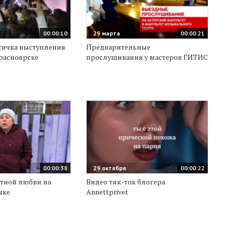
00:00:10
29 марта
00:00:21
тичка выступления
Предварительные
расноярске
прослушивания у мастеров ГИТИС
00:00:38
29 октября
00:00:22
стной любви на
Видео тик-ток блогера
ыке
Annettprivet