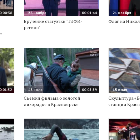
0:00:38
26 ноября
00:01:44
21 ноября
Вручение статуэтки "ТЭФИ-
Флаг на Никол
регион"
т
0:01:52
16 июля
00:05:59
15 июля
Съемки фильма о золотой
Скульптура «Б
лихорадке в Красноярске
станции Крас