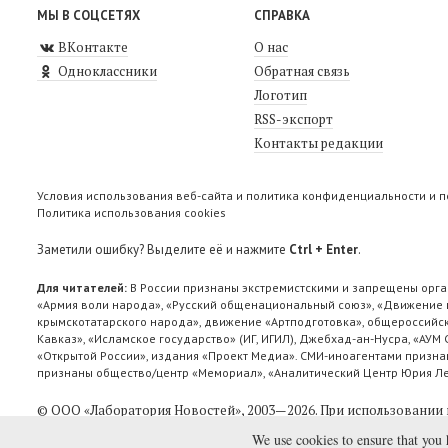
МЫ В СОЦСЕТЯХ
СПРАВКА
ВКонтакте
О нас
Одноклассники
Обратная связь
Логотип
RSS-экспорт
Контакты редакции
Условия использования веб-сайта и политика конфиденциальности и 
Политика использования cookies
Заметили ошибку? Выделите её и нажмите
Ctrl + Enter
.
Для читателей:
В России признаны экстремистскими и запрещены орга
«Армия воли народа», «Русский общенациональный союз», «Движение п
крымскотатарского народа», движение «Артподготовка», общероссийск
Кавказ», «Исламское государство» (ИГ, ИГИЛ), Джебхад-ан-Нусра, «АУМ
«Открытой России», издания «Проект Медиа». СМИ-иноагентами признан
признаны общество/центр «Мемориал», «Аналитический Центр Юрия Лев
© ООО «Лаборатория Новоcтей», 2003—2026.
При использовании 
We use cookies to ensure that you 