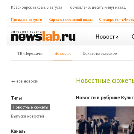
Красноярский край, 6 августа
обновлено: десять минут назад
Погода в августе
Карта отключений воды
Спецпроект «Чисты
Новости
ТВ-Передачи
Новости
Пользовательское
Новостные сюжет
← все новости
Новости в рубрике Куль
Типы
Новостные сюжеты
Выпуски новостей
Каналы