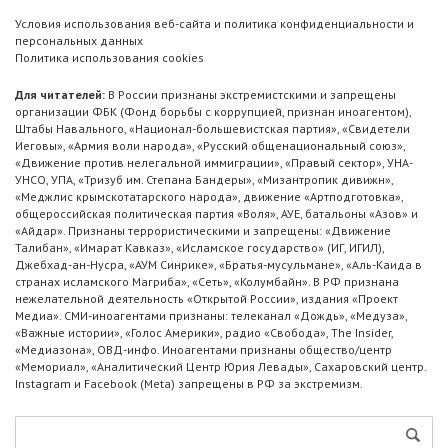
Условия использования веб-сайта и политика конфиденциальности и
персональных данных
Политика использования cookies
Для читателей:
В России признаны экстремистскими и запрещены
организации ФБК (Фонд борьбы с коррупцией, признан иноагентом),
Штабы Навального, «Национал-большевистская партия», «Свидетели
Иеговы», «Армия воли народа», «Русский общенациональный союз»,
«Движение против нелегальной иммиграции», «Правый сектор», УНА-
УНСО, УПА, «Тризуб им. Степана Бандеры», «Мизантропик дивижн»,
«Меджлис крымскотатарского народа», движение «Артподготовка»,
общероссийская политическая партия «Воля», АУЕ, батальоны «Азов» и
«Айдар». Признаны террористическими и запрещены: «Движение
Талибан», «Имарат Кавказ», «Исламское государство» (ИГ, ИГИЛ),
Джебхад-ан-Нусра, «АУМ Синрике», «Братья-мусульмане», «Аль-Каида в
странах исламского Магриба», «Сеть», «Колумбайн». В РФ признана
нежелательной деятельность «Открытой России», издания «Проект
Медиа». СМИ-иноагентами признаны: телеканал «Дождь», «Медуза»,
«Важные истории», «Голос Америки», радио «Свобода», The Insider,
«Медиазона», ОВД-инфо. Иноагентами признаны общество/центр
«Мемориал», «Аналитический Центр Юрия Левады», Сахаровский центр.
Instagram и Facebook (Metа) запрещены в РФ за экстремизм.