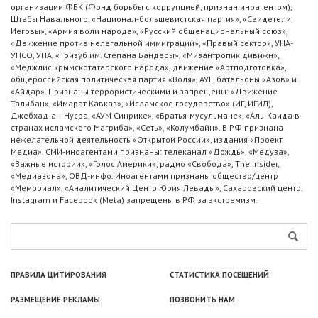
организации ФБК (Фонд борьбы с коррупцией, признан иноагентом),
Штабы Навального, «Национал-большевистская партия», «Свидетели
Иеговы», «Армия воли народа», «Русский общенациональный союз»,
«Движение против нелегальной иммиграции», «Правый сектор», УНА-
УНСО, УПА, «Тризуб им. Степана Бандеры», «Мизантропик дивижн»,
«Меджлис крымскотатарского народа», движение «Артподготовка»,
общероссийская политическая партия «Воля», АУЕ, батальоны «Азов» и
«Айдар». Признаны террористическими и запрещены: «Движение
Талибан», «Имарат Кавказ», «Исламское государство» (ИГ, ИГИЛ),
Джебхад-ан-Нусра, «АУМ Синрике», «Братья-мусульмане», «Аль-Каида в
странах исламского Магриба», «Сеть», «Колумбайн». В РФ признана
нежелательной деятельность «Открытой России», издания «Проект
Медиа». СМИ-иноагентами признаны: телеканал «Дождь», «Медуза»,
«Важные истории», «Голос Америки», радио «Свобода», The Insider,
«Медиазона», ОВД-инфо. Иноагентами признаны общество/центр
«Мемориал», «Аналитический Центр Юрия Левады», Сахаровский центр.
Instagram и Facebook (Metа) запрещены в РФ за экстремизм.
ПРАВИЛА ЦИТИРОВАНИЯ
СТАТИСТИКА ПОСЕЩЕНИЙ
РАЗМЕЩЕНИЕ РЕКЛАМЫ
ПОЗВОНИТЬ НАМ