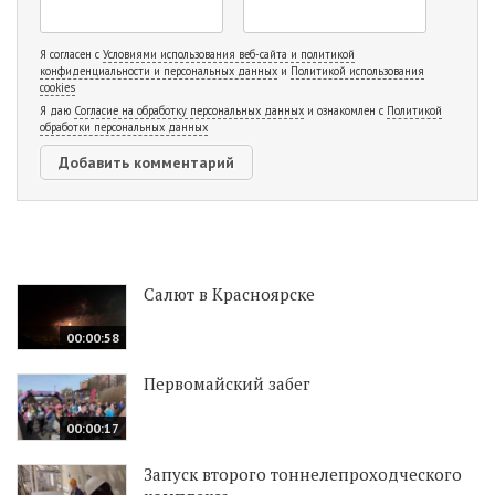
Я согласен с
Условиями использования веб-сайта и политикой
конфиденциальности и персональных данных
и
Политикой использования
cookies
Я даю
Согласие на обработку персональных данных
и ознакомлен с
Политикой
обработки персональных данных
Салют в Красноярске
00:00:58
Первомайский забег
00:00:17
Запуск второго тоннелепроходческого