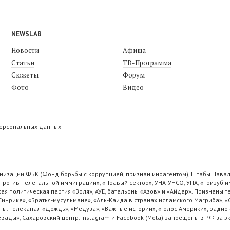
NEWSLAB
Новости
Афиша
Статьи
ТВ-Программа
Сюжеты
Форум
Фото
Видео
персональных данных
низации ФБК (Фонд борьбы с коррупцией, признан иноагентом), Штабы Навал
ротив нелегальной иммиграции», «Правый сектор», УНА-УНСО, УПА, «Тризуб и
ая политическая партия «Воля», АУЕ, батальоны «Азов» и «Айдар». Признаны
 Синрике», «Братья-мусульмане», «Аль-Каида в странах исламского Магриба», 
ы: телеканал «Дождь», «Медуза», «Важные истории», «Голос Америки», радио 
ады», Сахаровский центр. Instagram и Facebook (Metа) запрещены в РФ за э