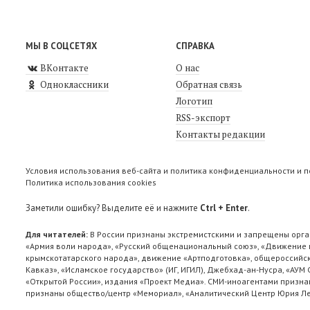
МЫ В СОЦСЕТЯХ
СПРАВКА
ВКонтакте
О нас
Одноклассники
Обратная связь
Логотип
RSS-экспорт
Контакты редакции
Условия использования веб-сайта и политика конфиденциальности и 
Политика использования cookies
Заметили ошибку? Выделите её и нажмите
Ctrl + Enter
.
Для читателей:
В России признаны экстремистскими и запрещены орга
«Армия воли народа», «Русский общенациональный союз», «Движение п
крымскотатарского народа», движение «Артподготовка», общероссийск
Кавказ», «Исламское государство» (ИГ, ИГИЛ), Джебхад-ан-Нусра, «АУМ
«Открытой России», издания «Проект Медиа». СМИ-иноагентами признан
признаны общество/центр «Мемориал», «Аналитический Центр Юрия Лев