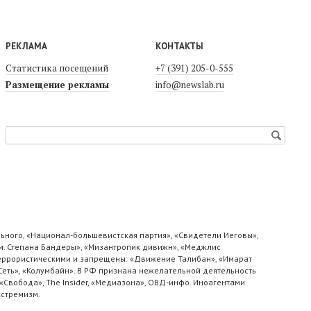
РЕКЛАМА
КОНТАКТЫ
Статистика посещений
+7 (391) 205-0-555
Размещение рекламы
info@newslab.ru
ьного, «Национал-большевистская партия», «Свидетели Иеговы»,
м. Степана Бандеры», «Мизантропик дивижн», «Меджлис
 террористическими и запрещены: «Движение Талибан», «Имарат
«Сеть», «Колумбайн». В РФ признана нежелательной деятельность
«Свобода», The Insider, «Медиазона», ОВД-инфо. Иноагентами
кстремизм.