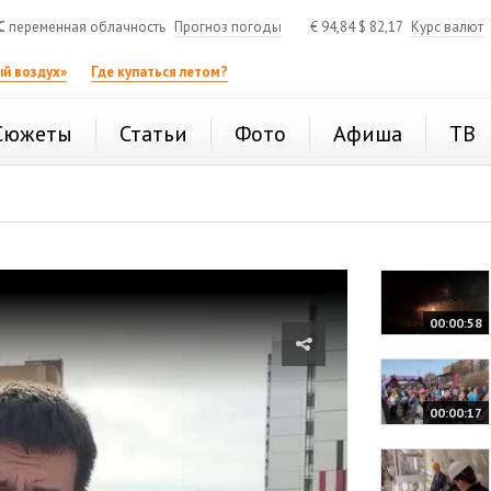
C
переменная облачность
Прогноз погоды
€
94,84
$
82,17
Курс валют
й воздух»
Где купаться летом?
Сюжеты
Статьи
Фото
Афиша
ТВ
00:00:58
00:00:17