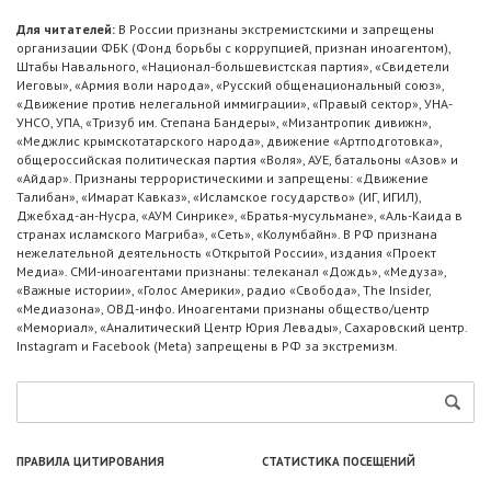
Для читателей:
В России признаны экстремистскими и запрещены
организации ФБК (Фонд борьбы с коррупцией, признан иноагентом),
Штабы Навального, «Национал-большевистская партия», «Свидетели
Иеговы», «Армия воли народа», «Русский общенациональный союз»,
«Движение против нелегальной иммиграции», «Правый сектор», УНА-
УНСО, УПА, «Тризуб им. Степана Бандеры», «Мизантропик дивижн»,
«Меджлис крымскотатарского народа», движение «Артподготовка»,
общероссийская политическая партия «Воля», АУЕ, батальоны «Азов» и
«Айдар». Признаны террористическими и запрещены: «Движение
Талибан», «Имарат Кавказ», «Исламское государство» (ИГ, ИГИЛ),
Джебхад-ан-Нусра, «АУМ Синрике», «Братья-мусульмане», «Аль-Каида в
странах исламского Магриба», «Сеть», «Колумбайн». В РФ признана
нежелательной деятельность «Открытой России», издания «Проект
Медиа». СМИ-иноагентами признаны: телеканал «Дождь», «Медуза»,
«Важные истории», «Голос Америки», радио «Свобода», The Insider,
«Медиазона», ОВД-инфо. Иноагентами признаны общество/центр
«Мемориал», «Аналитический Центр Юрия Левады», Сахаровский центр.
Instagram и Facebook (Metа) запрещены в РФ за экстремизм.
ПРАВИЛА ЦИТИРОВАНИЯ
СТАТИСТИКА ПОСЕЩЕНИЙ