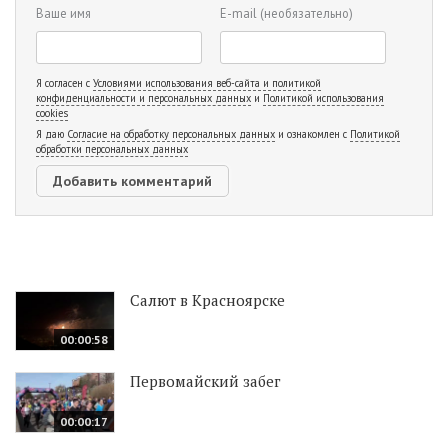
Ваше имя
E-mail
(необязательно)
Я согласен с
Условиями использования веб-сайта и политикой
конфиденциальности и персональных данных
и
Политикой использования
cookies
Я даю
Согласие на обработку персональных данных
и ознакомлен с
Политикой
обработки персональных данных
Салют в Красноярске
00:00:58
Первомайский забег
00:00:17